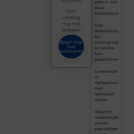
schrijvers.
plek is voor
jouw
Start
hoveniersvaardigh
vandaag
nog met
Hoe
bloggen!
detachering
bij
Begin hier
woningcorporaties
met
je carrière
publiceren
kan
transformeren
Leverancier
in
transportwielen
met
technisch
advies
Waarom
watersnijden
steeds
populairder