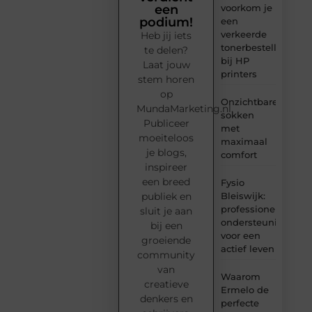
voorkom je
een
podium!
een
verkeerde
Heb jij iets
tonerbestelling
te delen?
bij HP
Laat jouw
printers
stem horen
op
Onzichtbare
MundaMarketing.nl.
sokken
Publiceer
met
moeiteloos
maximaal
je blogs,
comfort
inspireer
een breed
Fysio
Bleiswijk:
publiek en
professionele
sluit je aan
ondersteuning
bij een
voor een
groeiende
actief leven
community
van
Waarom
creatieve
Ermelo de
denkers en
perfecte