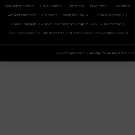
Beroemdheden
Uit de Media
Partners
Over ons
Ons team
Artikel plaatsen
Contact
Website index
Cookiebeleid (EU)
Goede backlinks kopen: een slimme stap in jouw SEO-strategie
Geld verdienen via internet: haal het maximale uit de online wereld
www.smart-club.nl.
All Rights Reserved © 2025