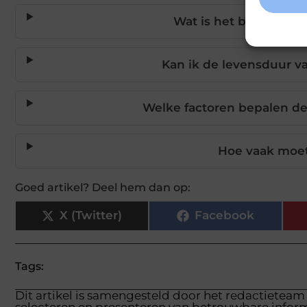
Wat is het beste ond
Kan ik de levensduur v
Welke factoren bepalen de
Hoe vaak moet 
Goed artikel? Deel hem dan op:
X (Twitter)
Facebook
Tags:
Dit artikel is samengesteld door het redactieteam
selecteren en presenteren van betrouwbare inform