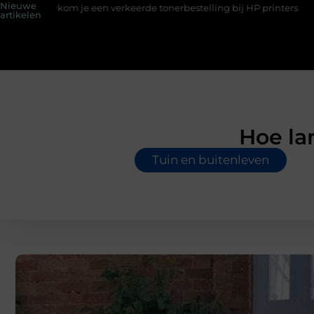
Nieuwe
om je een verkeerde tonerbestelling bij HP printers
Onzichtbar
artikelen
Hoe la
Tuin en buitenleven