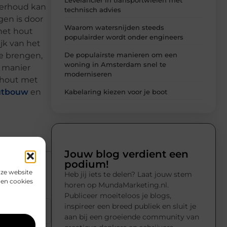
derhoud kan
technisch advies
gen is door
Waarom watersnijden steeds
het hout
populairder wordt onder engineers
jk van het
De populairste manieren om een
te brengen,
woning in Amsterdam snel te
e manier
moderniseren
 hout met
utbouw
en
Kabelaring kiezen voor je boot
Jouw blog verdient een
podium!
nze website
Heb jij iets te delen? Laat jouw stem
den cookies
horen op MundaMarketing.nl.
Publiceer moeiteloos je blogs,
inspireer een breed publiek en sluit je
▼
aan bij een groeiende community van