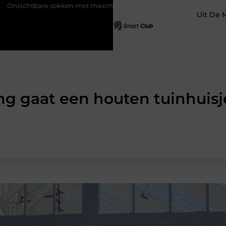
e sokken met maximaal comfort
Fysio Bleiswijk: professionele 
Uit De 
ng gaat een houten tuinhuis