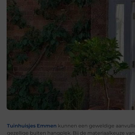
Tuinhuisjes Emmen
kunnen een geweldige aanvulling
gezellige buiten hangplek. Bij de materiaalkeuze van