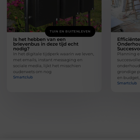
TUIN EN BUITENLEVEN
Is het hebben van een
Efficiënt
brievenbus in deze tijd echt
Onderhou
nodig?
Succesvol
In het digitale tijdperk waarin we leven,
Planning e
met emails, instant messaging en
succesvoll
sociale media, lijkt het misschien
onderhoud
ouderwets om nog
grondige p
Smartclub
en budget,
Smartclub