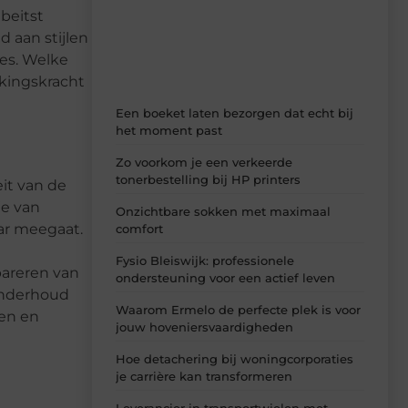
dagelijks verse content, boordevol
beitst
ideeën, tips en inzichten.
 aan stijlen
ges. Welke
kkingskracht
Een boeket laten bezorgen dat echt bij
het moment past
Zo voorkom je een verkeerde
tonerbestelling bij HP printers
eit van de
je van
Onzichtbare sokken met maximaal
aar meegaat.
comfort
g
Fysio Bleiswijk: professionele
areren van
ondersteuning voor een actief leven
onderhoud
Waarom Ermelo de perfecte plek is voor
len en
jouw hoveniersvaardigheden
Hoe detachering bij woningcorporaties
je carrière kan transformeren
Leverancier in transportwielen met