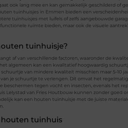
gaat ook lang mee en kan gemakkelijk geschilderd of ge
Houten tuinhuisjes in Emmen bieden een verscheidenheid
tere tuinhuisjes met luifels of zelfs aangebouwde gara
een functionele ruimte bieden, maar ook de visuele aantre
outen tuinhuisje?
angt af van verschillende factoren, waaronder de kwalit
het algemeen kan een kwalitatief hoogwaardig schuurt
 schuurtje van mindere kwaliteit misschien maar 5-10 j
an je schuurtje te verlengen. Dit omvat het regelmati
 beschermen tegen vocht en insecten, evenals het rep
nhuis Lelystad van Fries Houtbouw kunnen zonder goed 
delijk kan een houten tuinhuisje met de juiste materia
n.
 houten tuinhuis