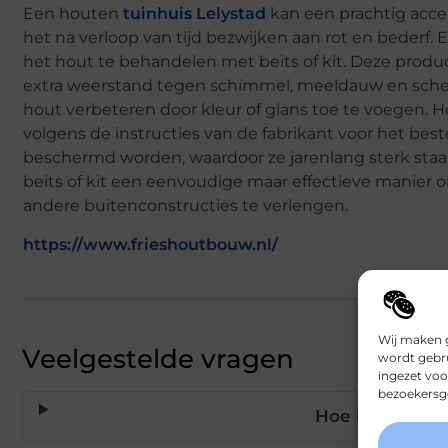
Een houten
tuinhuis Lelystad
kan een prachtig acc
het na verloop van tijd bezwijken aan rot en bederf.
het hout te behandelen met beits of kit. Deze pro
extra weerstand tegen schimmel, meeldauw en scheur
hout verbeteren door kleur of glans toe te voegen. H
volgens de instructies van de fabrikant voor het be
beschermd worden, waardoor ze jarenlang sterk staa
beits of kit een eenvoudige maar effectieve manier 
andere buitenconstructies te verlengen.
https://www.frieshoutbouw.nl/
Wij maken g
Veelgestelde vragen
wordt gebru
ingezet voo
bezoekersge
Hoe lang gaat