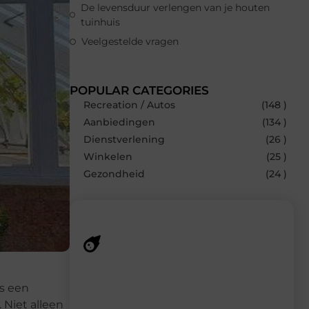
De levensduur verlengen van je houten
tuinhuis
Veelgestelde vragen
POPULAR CATEGORIES
Recreation / Autos
(148 )
Aanbiedingen
(134 )
Dienstverlening
(26 )
Winkelen
(25 )
Gezondheid
(24 )
Recente berichten
fs een
Laat je inspireren door de nieuwste
 Niet alleen
artikelen van MundaMarketing.nl –