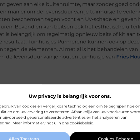
ent geven aan elke buitenruimte, maar zonder goed on
 Een manier om de levensduur van je tuinhuisje te verlen
ducten beschermen tegen vocht en Uv-schade en geven 
en. Bovendien kan beitsen ook het esthetische uiterli
et is belangrijk om regelmatig opnieuw beits of kit aan 
ste resultaat. Tuinhuisjes Purmerend kunnen ook op dez
n tegen de elementen. Al met al is het behandelen van
om de levensduur van je houten tuinhuisje van
Fries Ho
Uw privacy is belangrijk voor ons.
ebruik van cookies en vergelijkbare technologieën om te begrijpen hoe o
ikt en om uw ervaring te verbeteren. Afhankelijk van uw voorkeuren wor
r bijvoorbeeld gepersonaliseerde advertenties en het analyseren van
drag. Meer informatie vindt u in ons cookiebeleid.
 een houten tuinhuisje mee?
Alles Toestaan
Cookies Beheren