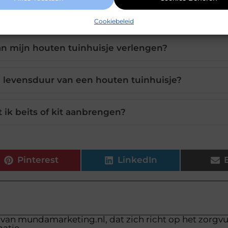
erhoud voor een houten tuinhuisje?
Cookiebeleid
an mijn houten tuinhuisje verlengen?
 levensduur van een houten tuinhuisje?
ik beits of kit aanbrengen?
Pinterest
LinkedIn
 van mundamarketing.nl, dat zich richt op het zorgv
atie.