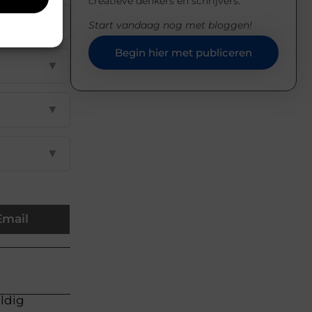
creatieve denkers en schrijvers.
▼
Start vandaag nog met bloggen!
Begin hier met publiceren
▼
▼
▼
Email
uldig