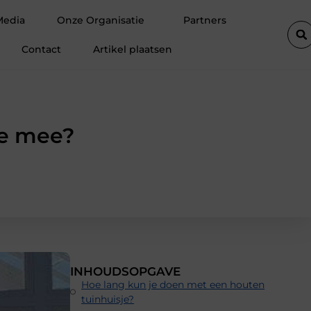
ondersteuning voor een actief leven
Waarom Ermelo de perfecte 
Media
Onze Organisatie
Partners
Contact
Artikel plaatsen
je mee?
INHOUDSOPGAVE
Hoe lang kun je doen met een houten
tuinhuisje?