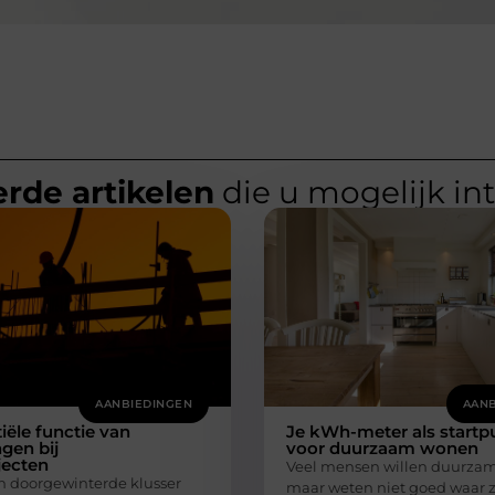
rde artikelen
die u mogelijk in
AANBIEDINGEN
AANB
iële functie van
Je kWh-meter als startp
gen bij
voor duurzaam wonen
ecten
Veel mensen willen duurzam
en doorgewinterde klusser
maar weten niet goed waar 