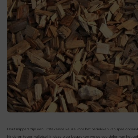
Houtsnippers zijn een uitstekende keuze voor het bedekken van speeloppervl
kinderen tegen valletsel. In deze blog bespreken we de voordelen van het gebr