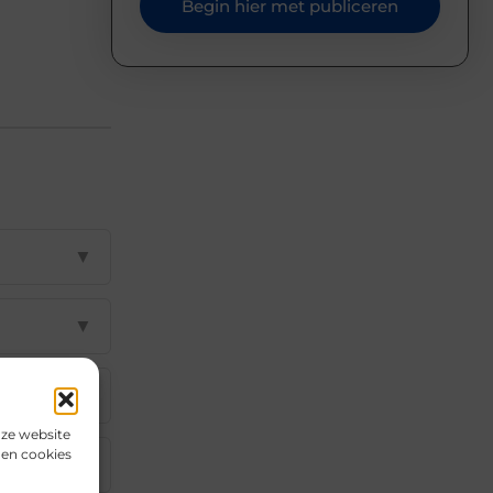
Begin hier met publiceren
▼
▼
▼
nze website
den cookies
▼