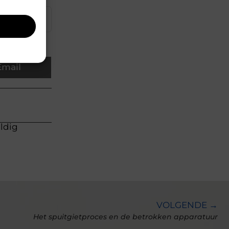
▼
Email
uldig
VOLGENDE →
Het spuitgietproces en de betrokken apparatuur