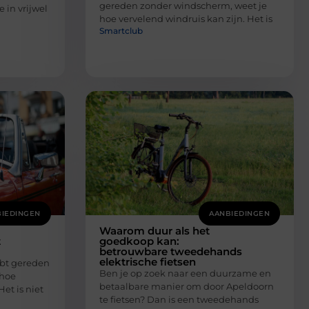
gereden zonder windscherm, weet je
 in vrijwel
hoe vervelend windruis kan zijn. Het is
Smartclub
IEDINGEN
AANBIEDINGEN
Waarom duur als het
t
goedkoop kan:
betrouwbare tweedehands
elektrische fietsen
hebt gereden
Ben je op zoek naar een duurzame en
 hoe
betaalbare manier om door Apeldoorn
et is niet
te fietsen? Dan is een tweedehands