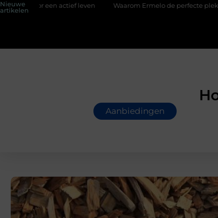
Nieuwe
f leven
Waarom Ermelo de perfecte plek is voor jouw hovenier
artikelen
Ho
Aanbiedingen