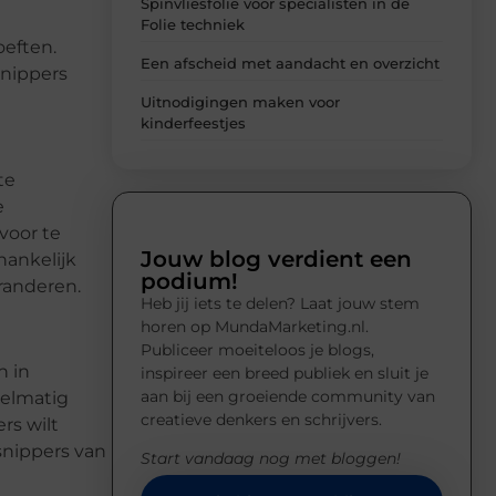
Spinvliesfolie voor specialisten in de
Folie techniek
oeften.
Een afscheid met aandacht en overzicht
snippers
Uitnodigingen maken voor
kinderfeestjes
te
e
voor te
Jouw blog verdient een
hankelijk
podium!
randeren.
Heb jij iets te delen? Laat jouw stem
horen op MundaMarketing.nl.
Publiceer moeiteloos je blogs,
n in
inspireer een breed publiek en sluit je
aan bij een groeiende community van
gelmatig
creatieve denkers en schrijvers.
rs wilt
snippers van
Start vandaag nog met bloggen!