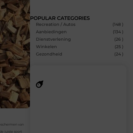
POPULAR CATEGORIES
Recreation / Autos
(148 )
Aanbiedingen
(134 )
Dienstverlening
(26 )
Winkelen
(25 )
Gezondheid
(24 )
Recente berichten
Laat je inspireren door de nieuwste
artikelen van MundaMarketing.nl –
dagelijks verse content, boordevol
ideeën, tips en inzichten.
 beschermen van
e juiste soort