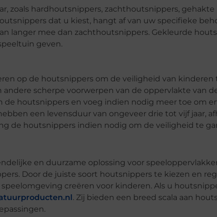
aar, zoals hardhoutsnippers, zachthoutsnippers, gehakte
utsnippers dat u kiest, hangt af van uw specifieke beh
aan langer mee dan zachthoutsnippers. Gekleurde hout
speeltuin geven.
eren op de houtsnippers om de veiligheid van kinderen 
en andere scherpe voorwerpen van de oppervlakte van d
an de houtsnippers en voeg indien nodig meer toe om er
hebben een levensduur van ongeveer drie tot vijf jaar, af
g de houtsnippers indien nodig om de veiligheid te ga
vriendelijke en duurzame oplossing voor speeloppervlakke
ers. Door de juiste soort houtsnippers te kiezen en re
e speelomgeving creëren voor kinderen. Als u houtsnippe
atuurproducten.nl
. Zij bieden een breed scala aan hout
oepassingen.