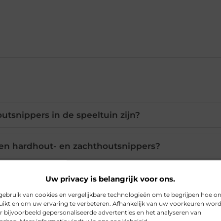
tsnippers in de speeltuin zijn?
ssen hardhout- en zachthoutsnippers?
k houtsnippers onderhouden?
Uw privacy is belangrijk voor ons.
ebruik van cookies en vergelijkbare technologieën om te begrijpen hoe o
ikt en om uw ervaring te verbeteren. Afhankelijk van uw voorkeuren wor
tsnippers in de speeltuin mee?
r bijvoorbeeld gepersonaliseerde advertenties en het analyseren van