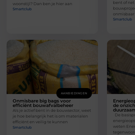
bent of net
woonstijl? Dan ben je hier aan
bouwprojec
Smartclub
onmisbaar
Smartclub
AANBIEDINGEN
Onmisbare big bags voor
Energieo
efficiënt bouwafvalbeheer
de onzich
duurzaa
Als je actief bent in de bouwsector, weet
De basispr
je hoe belangrijk het is om materialen
energieops
efficiënt en veilig te kunnen
weten Ener
Smartclub
tegenwoord