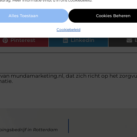
drag. Meer informatie vindt u in ons cookiebeleid.
ippers milieuvriendelijk?
Alles Toestaan
Cookies Beheren
Cookiebeleid
Pinterest
LinkedIn
 van mundamarketing.nl, dat zich richt op het zorgv
atie.
ingsbedrijf in Rotterdam