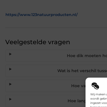
https://www.123natuurproducten.nl/
Veelgestelde vragen
Hoe dik moeten hou
Wat is het verschil tu
Hoe vaak moet i
Wij maken g
wordt gebru
Hoe lang gaan hou
ingezet voo