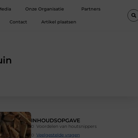
e kan transformeren
Leverancier in transportwielen met technisc
Media
Onze Organisatie
Partners
Contact
Artikel plaatsen
uin
INHOUDSOPGAVE
Voordelen van houtsnippers
Veelgestelde vragen