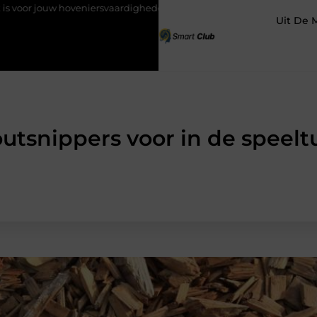
svaardigheden
Hoe detachering bij woningcorporaties je carrièr
Uit De 
utsnippers voor in de speelt