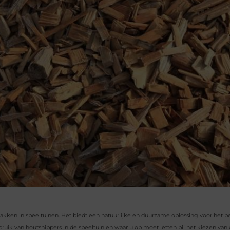
akken in speeltuinen. Het biedt een natuurlijke en duurzame oplossing voor het
uik van houtsnippers in de speeltuin en waar u op moet letten bij het kiezen van d