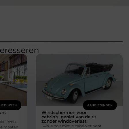
teresseren
IEDINGEN
AANBIEDINGEN
unt
Windschermen voor
cabrio's: geniet van de rit
zonder windoverlast
er leven,
Als je ooit met je cabriolet hebt
ze moeten