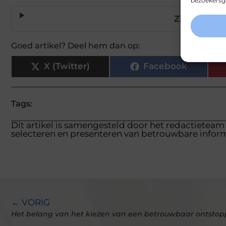
bezoekersge
Zijn houtsn
Goed artikel? Deel hem dan op:
X (Twitter)
Facebook
Tags:
Dit artikel is samengesteld door het redactieteam
selecteren en presenteren van betrouwbare inform
← VORIG
Het belang van het kiezen van een betrouwbaar ontstopp