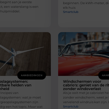
 begint aan je eerste
beginnen. De kWh-meter, die
t, een waterslang is een
elk huis
 hulpmiddel.
Smartclub
AANBIEDINGEN
AANB
pslagsystemen:
Windschermen voor
tbare helden van
cabrio's: geniet van de ri
mheid
zonder windoverlast
incipes van
Als je ooit met je cabriolet 
lagsystemen: wat je moet
zonder windscherm, weet je
gieopslagsystemen zijn
vervelend windruis kan zijn. H
Smartclub
ig een hot topic. Maar wat