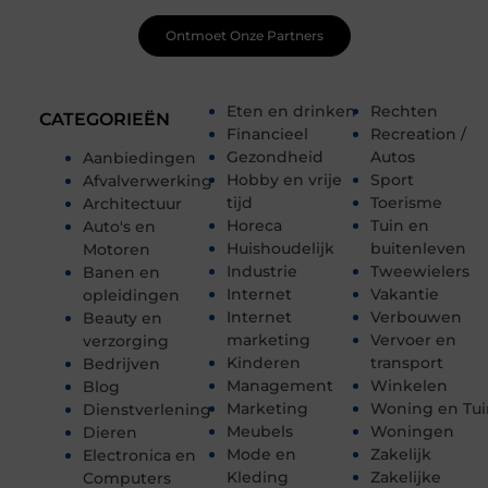
Ontmoet Onze Partners
Eten en drinken
Rechten
CATEGORIEËN
Financieel
Recreation /
Gezondheid
Autos
Aanbiedingen
Hobby en vrije
Sport
Afvalverwerking
tijd
Toerisme
Architectuur
Horeca
Tuin en
Auto's en
Huishoudelijk
buitenleven
Motoren
Industrie
Tweewielers
Banen en
Internet
Vakantie
opleidingen
Internet
Verbouwen
Beauty en
marketing
Vervoer en
verzorging
Kinderen
transport
Bedrijven
Management
Winkelen
Blog
Marketing
Woning en Tui
Dienstverlening
Meubels
Woningen
Dieren
Mode en
Zakelijk
Electronica en
Kleding
Zakelijke
Computers