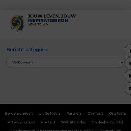
JOUW LEVEN, JOUW
INSPIRATIEBRON
Smartclub
Bericht categorie
Beroemdheden
Uit de Media
Partners
Over ons
Ons team
Artikel plaatsen
Contact
Website index
Cookiebeleid (EU)
Goede backlinks kopen: een slimme stap in jouw SEO-strategie