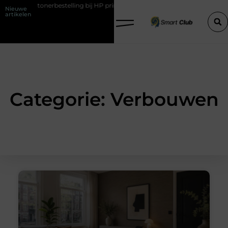
rde tonerbestelling bij HP printers
Onzichtbare sokken met maxima
Nieuwe
artikelen
Categorie: Verbouwen