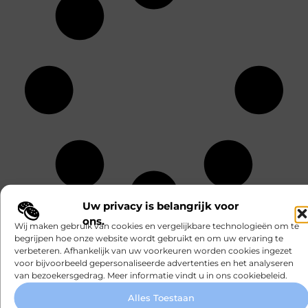
Uw privacy is belangrijk voor
ons.
Wij maken gebruik van cookies en vergelijkbare technologieën om te
RECENTE BERICHTEN
begrijpen hoe onze website wordt gebruikt en om uw ervaring te
Een boeket laten bezorgen dat echt bij het
verbeteren. Afhankelijk van uw voorkeuren worden cookies ingezet
moment past
voor bijvoorbeeld gepersonaliseerde advertenties en het analyseren
van bezoekersgedrag. Meer informatie vindt u in ons cookiebeleid.
Zo voorkom je een verkeerde tonerbestelling bij
Alles Toestaan
HP printers