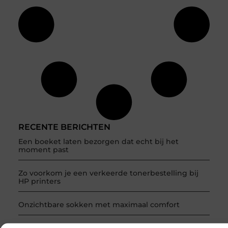
RECENTE BERICHTEN
Een boeket laten bezorgen dat echt bij het
moment past
Zo voorkom je een verkeerde tonerbestelling bij
HP printers
Onzichtbare sokken met maximaal comfort
Fysio Bleiswijk: professionele ondersteuning voor