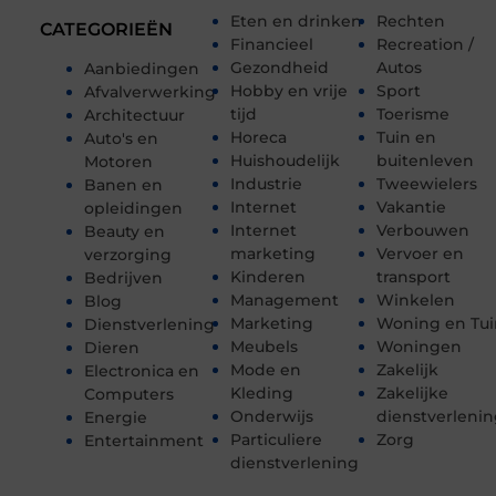
Eten en drinken
Rechten
CATEGORIEËN
Financieel
Recreation /
Gezondheid
Autos
Aanbiedingen
Hobby en vrije
Sport
Afvalverwerking
tijd
Toerisme
Architectuur
Horeca
Tuin en
Auto's en
Huishoudelijk
buitenleven
Motoren
Industrie
Tweewielers
Banen en
Internet
Vakantie
opleidingen
Internet
Verbouwen
Beauty en
marketing
Vervoer en
verzorging
Kinderen
transport
Bedrijven
Management
Winkelen
Blog
Marketing
Woning en Tui
Dienstverlening
Meubels
Woningen
Dieren
Mode en
Zakelijk
Electronica en
Kleding
Zakelijke
Computers
Onderwijs
dienstverleni
Energie
Particuliere
Zorg
Entertainment
dienstverlening