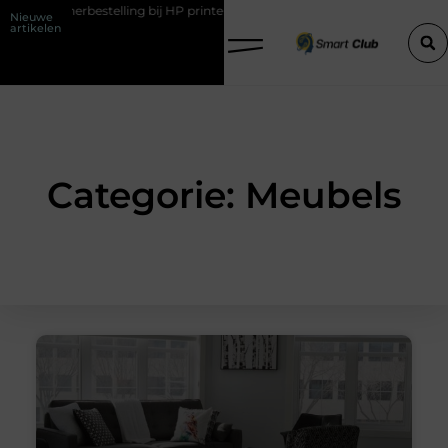
de tonerbestelling bij HP printers
Onzichtbare sokken met maximaa
Nieuwe
artikelen
Categorie: Meubels