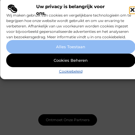
een actief leven
Uw privacy is belangrijk voor
ons.
Wij maken gebruik van cookies en vergelijkbare technologieën om te
Waarom Ermelo de perfecte plek is voor jouw
begrijpen hoe onze website wordt gebruikt en om uw ervaring te
hoveniersvaardigheden
verbeteren. Afhankelijk van uw voorkeuren worden cookies ingezet
voor bijvoorbeeld gepersonaliseerde advertenties en het analyseren
van bezoekersgedrag. Meer informatie vindt u in ons cookiebeleid.
Hoe detachering bij woningcorporaties je carrière
kan transformeren
Alles Toestaan
MEDIA EN BEROEMDHEDEN
Cookies Beheren
Cookiebeleid
Word onderdeel van een actieve blogcommunity
Net begonnen met bloggen? Je staat er niet alleen voor!
Sluit je aan bij een ondersteunende community waar je
leert, groeit en ontdekt. Krijg tips, feedback en inspiratie
van andere beginnende én ervaren bloggers.
Ontmoet Onze Partners