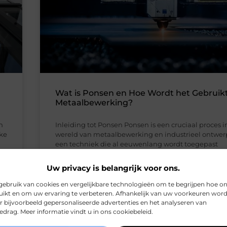
Wat is Ponsen en Hoe Wordt het Gebruikt
Metaalbewerking?
n
Inleiding tot Ponsen Ponsen is een cruciaal proces i
jke
wereld van metaalbewerking en industrieel ontwerp
een techniek die al eeuwenlang wordt toegepast
Uw privacy is belangrijk voor ons.
Zakelijke dienstverlening
ebruik van cookies en vergelijkbare technologieën om te begrijpen hoe o
ikt en om uw ervaring te verbeteren. Afhankelijk van uw voorkeuren wor
r bijvoorbeeld gepersonaliseerde advertenties en het analyseren van
drag. Meer informatie vindt u in ons cookiebeleid.