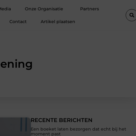
ing voor een actief leven
Waarom Ermelo de perfecte plek is vo
Media
Onze Organisatie
Partners
Contact
Artikel plaatsen
lening
RECENTE BERICHTEN
Een boeket laten bezorgen dat echt bij het
moment past