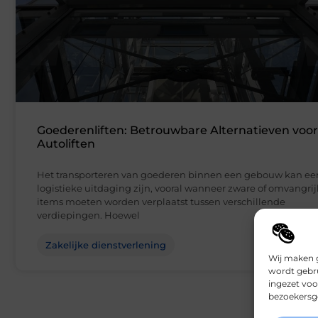
Goederenliften: Betrouwbare Alternatieven voor
Autoliften
Het transporteren van goederen binnen een gebouw kan ee
logistieke uitdaging zijn, vooral wanneer zware of omvangri
items moeten worden verplaatst tussen verschillende
verdiepingen. Hoewel
Zakelijke dienstverlening
Wij maken g
wordt gebru
ingezet voo
bezoekersge