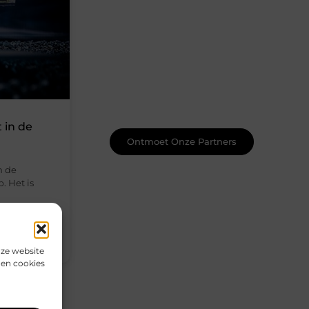
Word onderdeel van een actieve
blogcommunity
Net begonnen met bloggen? Je staat
er niet alleen voor! Sluit je aan bij een
ondersteunende community waar je
leert, groeit en ontdekt. Krijg tips,
feedback en inspiratie van andere
beginnende én ervaren bloggers.
 in de
Ontmoet Onze Partners
n de
. Het is
nze website
den cookies