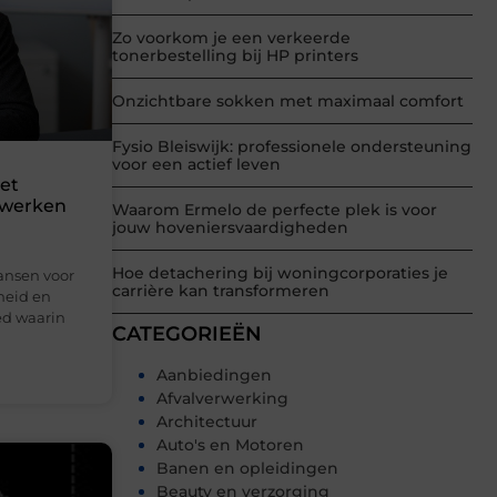
Zo voorkom je een verkeerde
tonerbestelling bij HP printers
Onzichtbare sokken met maximaal comfort
Fysio Bleiswijk: professionele ondersteuning
voor een actief leven
met
n werken
Waarom Ermelo de perfecte plek is voor
jouw hoveniersvaardigheden
Hoe detachering bij woningcorporaties je
ansen voor
carrière kan transformeren
kheid en
ed waarin
CATEGORIEËN
Aanbiedingen
Afvalverwerking
Architectuur
Auto's en Motoren
Banen en opleidingen
Beauty en verzorging