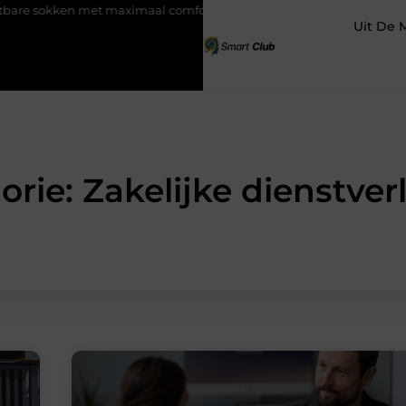
met maximaal comfort
Fysio Bleiswijk: professionele ondersteun
Uit De 
orie: Zakelijke dienstver