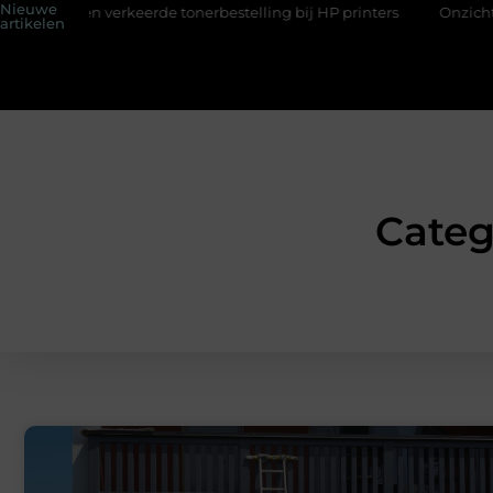
Nieuwe
verkeerde tonerbestelling bij HP printers
Onzichtbare sokken 
artikelen
Categ