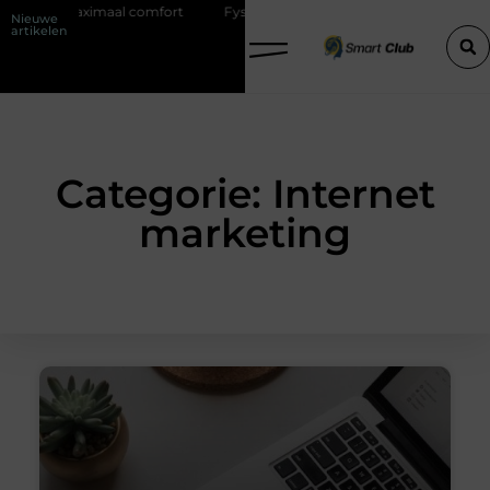
 met maximaal comfort
Fysio Bleiswijk: professionele ondersteuning v
Nieuwe
artikelen
Categorie: Internet
marketing