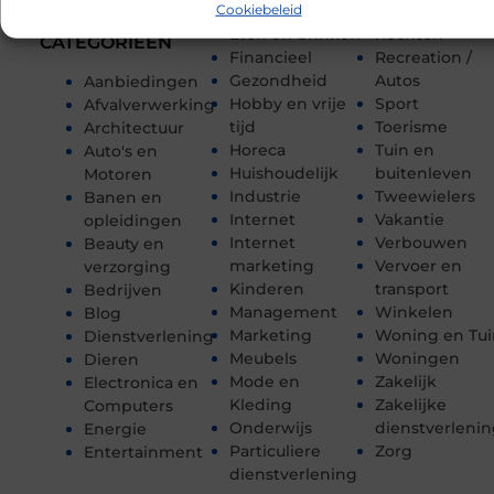
Cookiebeleid
Eten en drinken
Rechten
CATEGORIEËN
Financieel
Recreation /
Gezondheid
Autos
Aanbiedingen
Hobby en vrije
Sport
Afvalverwerking
tijd
Toerisme
Architectuur
Horeca
Tuin en
Auto's en
Huishoudelijk
buitenleven
Motoren
Industrie
Tweewielers
Banen en
Internet
Vakantie
opleidingen
Internet
Verbouwen
Beauty en
marketing
Vervoer en
verzorging
Kinderen
transport
Bedrijven
Management
Winkelen
Blog
Marketing
Woning en Tui
Dienstverlening
Meubels
Woningen
Dieren
Mode en
Zakelijk
Electronica en
Kleding
Zakelijke
Computers
Onderwijs
dienstverleni
Energie
Particuliere
Zorg
Entertainment
dienstverlening