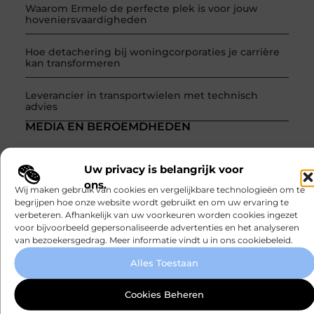
Waarom Ermelo de perfecte plek is voor jouw
hoveniersvaardigheden
Hoe detachering bij woningcorporaties je carrière
kan transformeren
Leverancier in transportwielen met technisch
advies
MEDIA EN BEROEMDHEDEN
Uw privacy is belangrijk voor
ons.
Wij maken gebruik van cookies en vergelijkbare technologieën om te
Word onderdeel van een actieve blogcommunity
begrijpen hoe onze website wordt gebruikt en om uw ervaring te
verbeteren. Afhankelijk van uw voorkeuren worden cookies ingezet
Net begonnen met bloggen? Je staat er niet alleen voor!
voor bijvoorbeeld gepersonaliseerde advertenties en het analyseren
Sluit je aan bij een ondersteunende community waar je
van bezoekersgedrag. Meer informatie vindt u in ons cookiebeleid.
leert, groeit en ontdekt. Krijg tips, feedback en inspiratie
van andere beginnende én ervaren bloggers.
Alles Toestaan
Ontmoet Onze Partners
Cookies Beheren