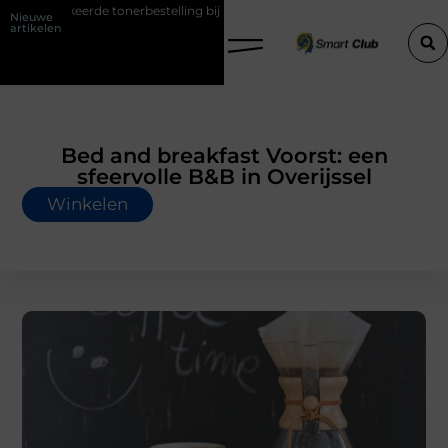
tonerbestelling bij HP printers
Onzichtbare sokken met maximaal c
Nieuwe
artikelen
Bed and breakfast Voorst: een
sfeervolle B&B in Overijssel
Winkelen