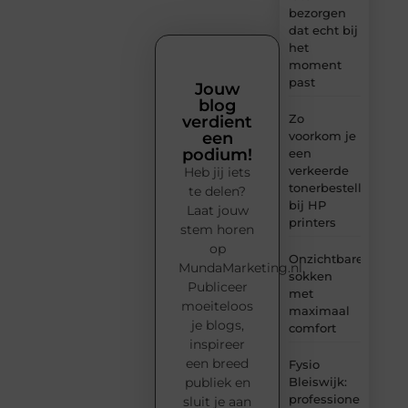
bezorgen
dat echt bij
het
moment
past
Jouw
blog
Zo
verdient
voorkom je
een
podium!
een
verkeerde
Heb jij iets
tonerbestelling
te delen?
bij HP
Laat jouw
printers
stem horen
op
Onzichtbare
MundaMarketing.nl.
sokken
Publiceer
met
moeiteloos
maximaal
je blogs,
comfort
inspireer
een breed
Fysio
Bleiswijk:
publiek en
professionele
sluit je aan