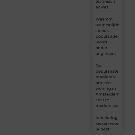
technisch
advies
Waarom
watersnijden
steeds
populairder
wordt
onder
engineers
De
populairste
manieren
om een
woning in
Amsterdam
snel te
moderniseren
Kabelaring
kiezen voor
je boot