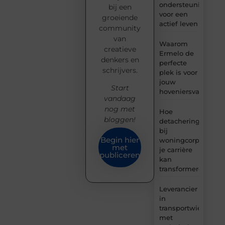
ondersteuning
bij een
voor een
groeiende
actief leven
community
van
Waarom
creatieve
Ermelo de
denkers en
perfecte
schrijvers.
plek is voor
jouw
Start
hoveniersvaardigh
vandaag
nog met
Hoe
bloggen!
detachering
bij
Begin hier
woningcorporaties
met
je carrière
publiceren
kan
transformeren
Leverancier
in
transportwielen
met