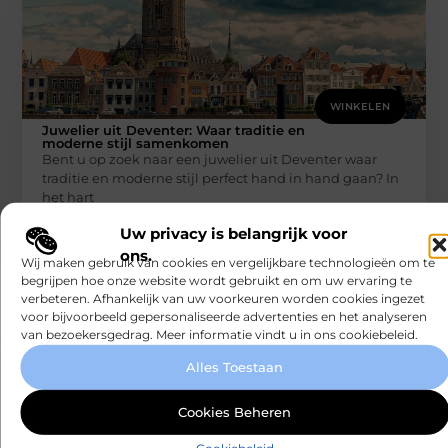
WINKELEN
Juwelier uit Deventer: Waar traditie en
moderne stijl samenkomen
Bent u op zoek naar een juwelier uit Deventer waar
traditie en moderne stijl perfect hand in hand gaan? In
het hart
Smartclub
Uw privacy is belangrijk voor
ons.
Wij maken gebruik van cookies en vergelijkbare technologieën om te
begrijpen hoe onze website wordt gebruikt en om uw ervaring te
verbeteren. Afhankelijk van uw voorkeuren worden cookies ingezet
voor bijvoorbeeld gepersonaliseerde advertenties en het analyseren
van bezoekersgedrag. Meer informatie vindt u in ons cookiebeleid.
Alles Toestaan
WINKELEN
Cookies Beheren
Rauwe Honing Kopen: Wat Je Moet Weten
voor de Beste Kwaliteit