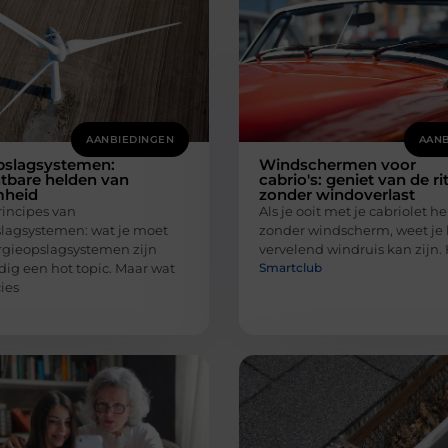
AANBIEDINGEN
AANB
pslagsystemen:
Windschermen voor
tbare helden van
cabrio's: geniet van de ri
mheid
zonder windoverlast
incipes van
Als je ooit met je cabriolet 
lagsystemen: wat je moet
zonder windscherm, weet je
gieopslagsystemen zijn
vervelend windruis kan zijn. H
Smartclub
ig een hot topic. Maar wat
cies