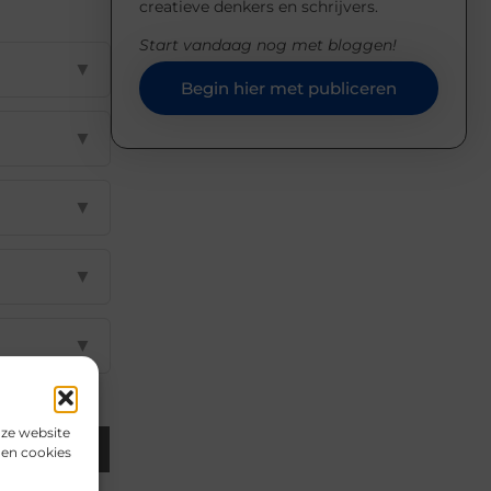
creatieve denkers en schrijvers.
Start vandaag nog met bloggen!
▼
Begin hier met publiceren
▼
▼
▼
▼
nze website
Email
den cookies