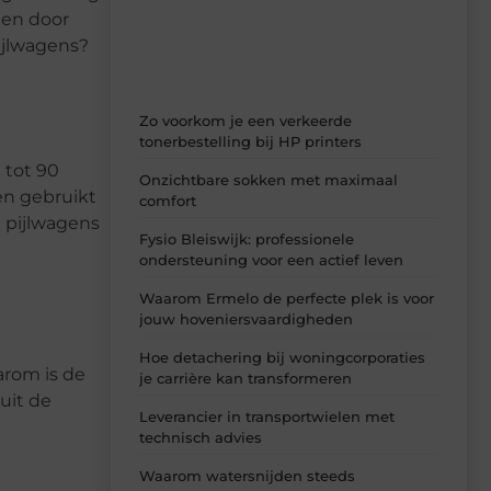
den door
ideeën, tips en inzichten.
ijlwagens?
Zo voorkom je een verkeerde
tonerbestelling bij HP printers
 tot 90
Onzichtbare sokken met maximaal
en gebruikt
comfort
e pijlwagens
Fysio Bleiswijk: professionele
ondersteuning voor een actief leven
Waarom Ermelo de perfecte plek is voor
jouw hoveniersvaardigheden
Hoe detachering bij woningcorporaties
arom is de
je carrière kan transformeren
uit de
Leverancier in transportwielen met
technisch advies
Waarom watersnijden steeds