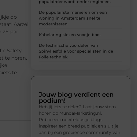
populairder wordt onder engineers
De populairste manieren om een
jkje op
woning in Amsterdam snel te
moderniseren
taat! Aarzel
 25 jaar
Kabelaring kiezen voor je boot
De technische voordelen van
ic Safety
Spinvliesfolie voor specialisten in de
Folie techniek
t te horen.
ijke
niets te
Jouw blog verdient een
podium!
Heb jij iets te delen? Laat jouw stem
horen op MundaMarketing.nl.
Publiceer moeiteloos je blogs,
inspireer een breed publiek en sluit je
aan bij een groeiende community van