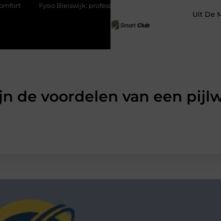
leiswijk: professionele ondersteuning voor een actief leven
Waaro
Uit De 
jn de voordelen van een pij