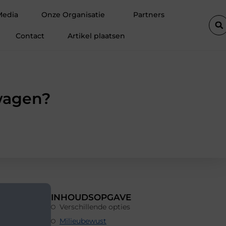
m Ermelo de perfecte plek is voor jouw hoveniersvaardigheden
Media
Onze Organisatie
Partners
Contact
Artikel plaatsen
lwagen?
INHOUDSOPGAVE
Verschillende opties
Milieubewust