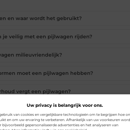
gen en waar wordt het gebruikt?
 je veilig met een pijlwagen rijden?
lwagen milieuvriendelijk?
ormen moet een pijlwagen hebben?
houd vergt een pijlwagen?
Uw privacy is belangrijk voor ons.
ebruik van cookies en vergelijkbare technologieën om te begrijpen hoe o
Pinterest
LinkedIn
ikt en om uw ervaring te verbeteren. Afhankelijk van uw voorkeuren wor
r bijvoorbeeld gepersonaliseerde advertenties en het analyseren van