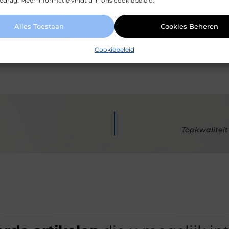
drag. Meer informatie vindt u in ons cookiebeleid.
Alles Toestaan
Cookies Beheren
 van mundamarketing.nl, dat zich richt op het zorgv
atie.
Cookiebeleid
Topkwaliteit 