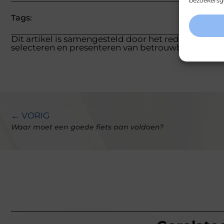
bezoekersge
Tags:
Dit artikel is samengesteld door het redactieteam
selecteren en presenteren van betrouwbare inform
← VORIG
Waar moet een goede fiets aan voldoen?