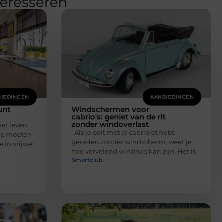
teresseren
IEDINGEN
AANBIEDINGEN
unt
Windschermen voor
cabrio's: geniet van de rit
zonder windoverlast
er leven,
Als je ooit met je cabriolet hebt
ze moeten
gereden zonder windscherm, weet je
 in vrijwel
hoe vervelend windruis kan zijn. Het is
Smartclub