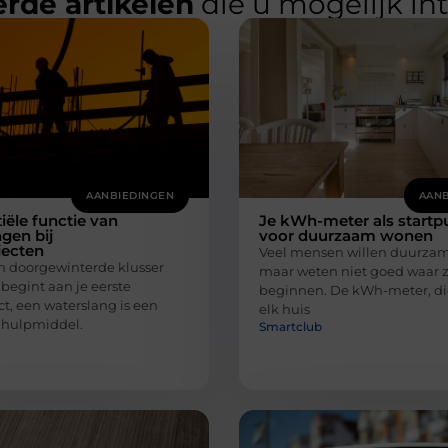
rde artikelen
die u mogelijk in
AANBIEDINGEN
AANB
iële functie van
Je kWh-meter als startp
gen bij
voor duurzaam wonen
ecten
Veel mensen willen duurzam
en doorgewinterde klusser
maar weten niet goed waar 
 begint aan je eerste
beginnen. De kWh-meter, die
t, een waterslang is een
elk huis
 hulpmiddel.
Smartclub