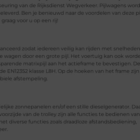
euring van de Rijksdienst Wegverkeer. Pijlwagens wor
 geleverd. Ben je benieuwd naar de voordelen van deze p
graag voor u op een rij!
alanceerd zodat iedereen veilig kan rijden met snelheden
de wagen door een grote pijl. Het voertuig kan ook word
sparende matrixpijl aan het actieframe te bevestigen. D
 de EN12352 klasse L8H. Op de hoeken van het frame zijn
biele afstempeling.
lijke zonnepanelen en/of een stille dieselgenerator. Da
orzijde van de trolley zijn alle functies te bedienen van
 met diverse functies zoals draadloze afstandsbediening,
eer.