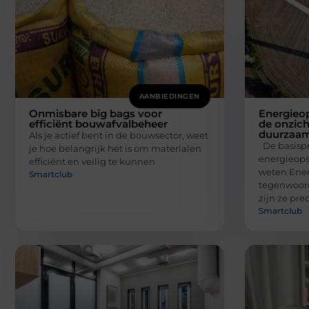
AANBIEDINGEN
Onmisbare big bags voor
Energieo
efficiënt bouwafvalbeheer
de onzich
duurzaa
Als je actief bent in de bouwsector, weet
De basispr
je hoe belangrijk het is om materialen
energieops
efficiënt en veilig te kunnen
weten Ener
Smartclub
tegenwoord
zijn ze pre
Smartclub