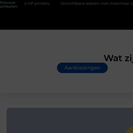
Nieuwe
inters
Onzichtbare sokken met maximaal comfort
Fysio B
artikelen
Wat zi
Aanbiedingen