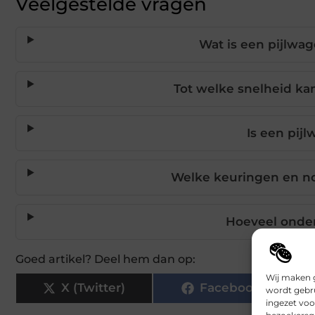
Veelgestelde vragen
Wat is een pijlwa
Tot welke snelheid kan
Is een pij
Welke keuringen en n
Hoeveel onder
Goed artikel? Deel hem dan op:
Wij maken g
X (Twitter)
Facebook
wordt gebru
ingezet voo