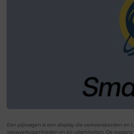
Een pijlwagen is een display die verkeersborden en
wegwerkzaamheden en bij calamiteiten. De wagens van