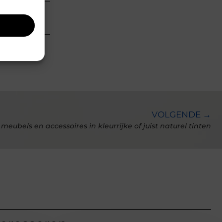
uldig
VOLGENDE →
meubels en accessoires in kleurrijke of juist naturel tinten