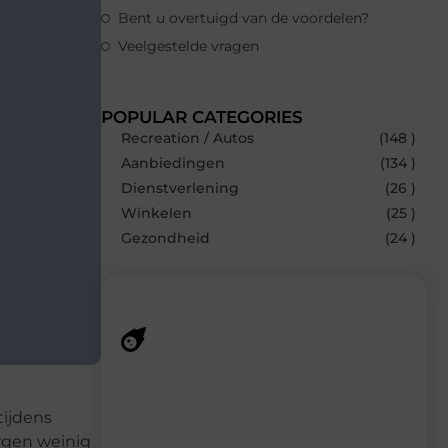
Bent u overtuigd van de voordelen?
Veelgestelde vragen
POPULAR CATEGORIES
Recreation / Autos
(148 )
Aanbiedingen
(134 )
Dienstverlening
(26 )
Winkelen
(25 )
Gezondheid
(24 )
Recente berichten
Laat je inspireren door de nieuwste
tijdens
artikelen van MundaMarketing.nl –
rgen weinig
dagelijks verse content, boordevol