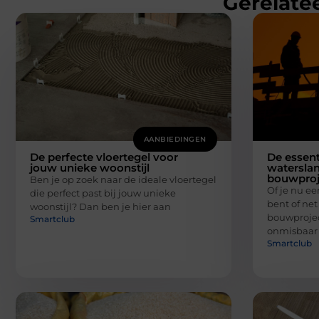
Gerelatee
AANBIEDINGEN
De perfecte vloertegel voor
De essent
jouw unieke woonstijl
waterslan
bouwproj
Ben je op zoek naar de ideale vloertegel
Of je nu e
die perfect past bij jouw unieke
bent of net
woonstijl? Dan ben je hier aan
bouwprojec
Smartclub
onmisbaar
Smartclub