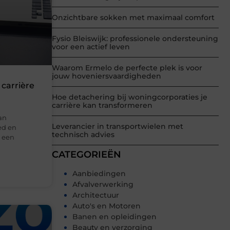
Onzichtbare sokken met maximaal comfort
Fysio Bleiswijk: professionele ondersteuning
voor een actief leven
Waarom Ermelo de perfecte plek is voor
jouw hoveniersvaardigheden
 carrière
Hoe detachering bij woningcorporaties je
carrière kan transformeren
an
Leverancier in transportwielen met
ed en
technisch advies
s een
CATEGORIEËN
Aanbiedingen
Afvalverwerking
Architectuur
Auto's en Motoren
Banen en opleidingen
Beauty en verzorging