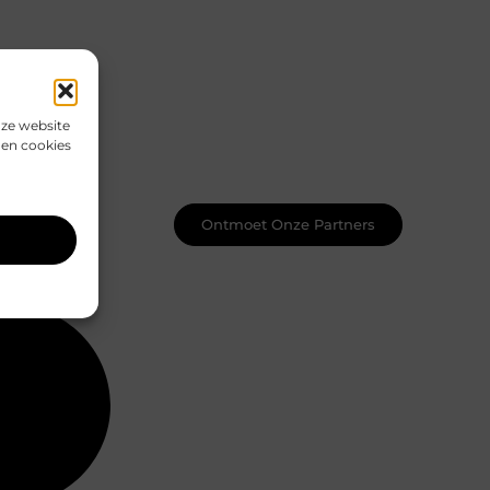
Word onderdeel van een actieve
blogcommunity
Net begonnen met bloggen? Je staat
er niet alleen voor! Sluit je aan bij een
ondersteunende community waar je
nze website
leert, groeit en ontdekt. Krijg tips,
den cookies
feedback en inspiratie van andere
beginnende én ervaren bloggers.
Ontmoet Onze Partners