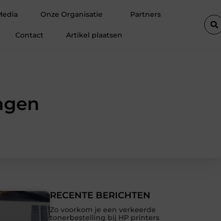
 is voor jouw hoveniersvaardigheden
Hoe detachering bij wonin
Media
Onze Organisatie
Partners
Contact
Artikel plaatsen
ingen
RECENTE BERICHTEN
Zo voorkom je een verkeerde
tonerbestelling bij HP printers