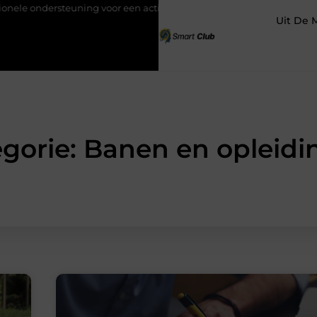
rsteuning voor een actief leven
Waarom Ermelo de perfecte plek
Uit De 
gorie: Banen en opleid