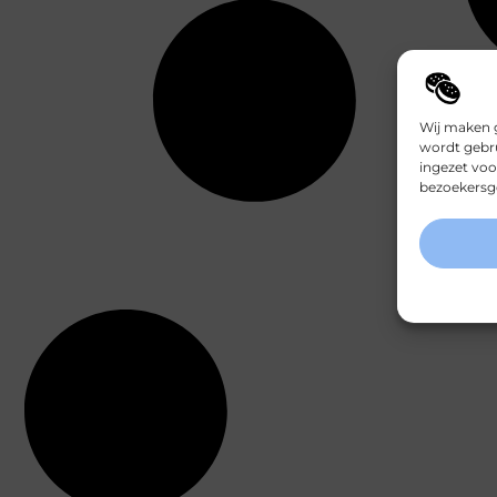
Wij maken g
wordt gebru
ingezet voo
bezoekersge