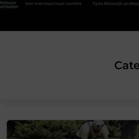
Nieuwe
kken met maximaal comfort
Fysio Bleiswijk: professionele onde
artikelen
Cate