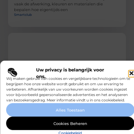
vaak de afwerking, kleuren en materialen die
bepalen hoe eigentijds een
Smartclub
Uw privacy is belangrijk voor
BLOG
ons.
Wij maken gebruik van cookies en vergelijkbare technologieën om te
Kabelaring kiezen voor je boot
begrijpen hoe onze website wordt gebruikt en om uw ervaring te
Wie vaak aanlegt, merkt snel hoe gemakkelijk een
verbeteren. Afhankelijk van uw voorkeuren worden cookies ingezet
romp beschadigt door schuren langs steiger, bolder of
voor bijvoorbeeld gepersonaliseerde advertenties en het analyseren
kade. Een kabelaring is een praktische stootrand van
van bezoekersgedrag. Meer informatie vindt u in ons cookiebeleid.
touw
Smartclub
Alles Toestaan
Cookies Beheren
Cookiebeleid