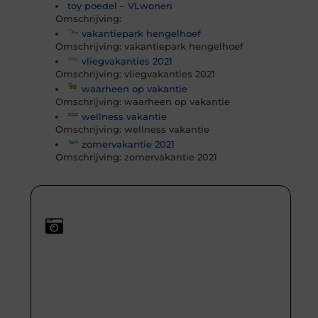
toy poedel – VLwonen
Omschrijving:
vakantiepark hengelhoef
Omschrijving: vakantiepark hengelhoef
vliegvakanties 2021
Omschrijving: vliegvakanties 2021
waarheen op vakantie
Omschrijving: waarheen op vakantie
wellness vakantie
Omschrijving: wellness vakantie
zomervakantie 2021
Omschrijving: zomervakantie 2021
Media & Bekende Gezichten
Blijf op de hoogte van alles wat speelt in de wereld
van entertainment en beroemdheden. Van de
nieuwste trends tot het meest spraakmakende
nieuws – je leest het als