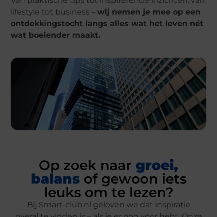
Van praktische tips tot inspirerende inzichten, van
lifestyle tot business –
wij nemen je mee op een
ontdekkingstocht langs alles wat het leven nét
wat boeiender maakt.
Op zoek naar
groei,
balans
of gewoon iets
leuks om te lezen?
Bij Smart-club.nl geloven we dat inspiratie
overal te vinden is – als je er oog voor hebt. Onze