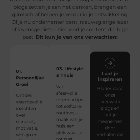
blogs zetten je aan het denken, brengen een
glimlach of helpen je verder in je ontwikkeling.
Of je nu ondernemer bent, nieuwsgierige lezer
of levensgenieter: hier vind je content die bij je
past.
Dit kun je van ons verwachten:
03. Lifestyle
01.
Laat je
& Thuis
Persoonlijke
inspireren
Groei
Van
Blader door
sfeervolle
onze
Ontdek
interieurtips
nieuwste
waardevolle
tot selfcare-
blogs en
inzichten
routines –
laat je
over
maak van je
meenemen
mindset,
huis een
door
motivatie,
plek waar je
verhalen die
welzijn en
tot rust