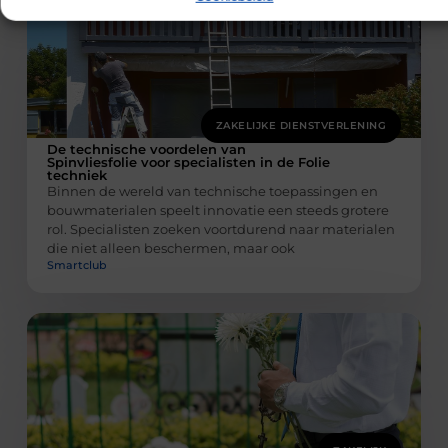
ZAKELIJKE DIENSTVERLENING
De technische voordelen van
Spinvliesfolie voor specialisten in de Folie
techniek
Binnen de wereld van technische toepassingen en
bouwmaterialen speelt innovatie een steeds grotere
rol. Specialisten zoeken voortdurend naar materialen
die niet alleen beschermen, maar ook
Smartclub