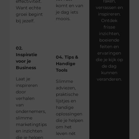
raken,
effectiviteit.
komt en van
verrassen en
Want echte
je dag iets
inspireren.
groei begint
moois.
Ontdek
bij jezelf.
frisse
inzichten,
boeiende
feiten en
02.
ervaringen
Inspiratie
04. Tips &
die je kijk op
voor je
Handige
de dag
Business
Tools
kunnen
Laat je
veranderen.
Slimme
inspireren
adviezen,
door
praktische
verhalen
lijstjes en
van
handige
ondernemers,
oplossingen
slimme
die je helpen
marketingtips
om het
en inzichten
leven nét
die je helpen