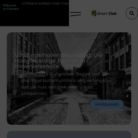
kken met maximaal comfort
Fysio Bleiswijk: professionele ondersteun
Nieuwe
artikelen
Van Engelhoven Bestrating: Uw
Hoogwaardige Partner in
Hovenierservice
Een Perfecte Buitensfeer Begint Hier Een
prachtige buitenruimte is een verlengstuk
van uw huis, een plek waar u kunt
ontspannen,
Verbouwen
Smartclub