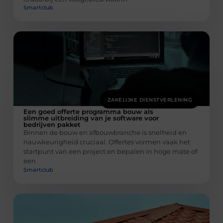
Smartclub
ZAKELIJKE DIENSTVERLENING
Een goed offerte programma bouw als
slimme uitbreiding van je software voor
bedrijven pakket
Binnen de bouw en afbouwbranche is snelheid en
nauwkeurigheid cruciaal. Offertes vormen vaak het
startpunt van een project en bepalen in hoge mate of
een
Smartclub