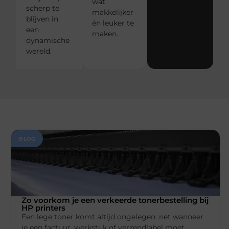
wat
scherp te
makkelijker
blijven in
én leuker te
een
maken.
dynamische
wereld.
BLOG
Zo voorkom je een verkeerde tonerbestelling bij
HP printers
Een lege toner komt altijd ongelegen: net wanneer
je een factuur, werkstuk of verzendlabel moet