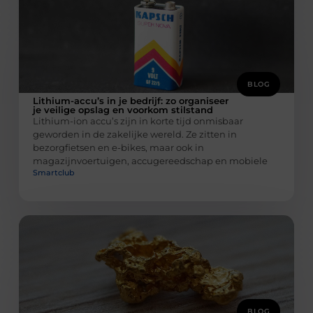
BLOG
Lithium-accu’s in je bedrijf: zo organiseer
je veilige opslag en voorkom stilstand
Lithium-ion accu’s zijn in korte tijd onmisbaar
geworden in de zakelijke wereld. Ze zitten in
bezorgfietsen en e-bikes, maar ook in
magazijnvoertuigen, accugereedschap en mobiele
Smartclub
BLOG