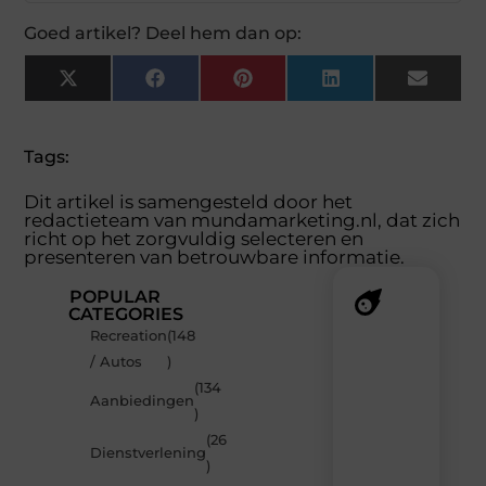
Goed artikel? Deel hem dan op:
X
Facebook
Pinterest
LinkedIn
Email
(Twitter)
Tags:
Dit artikel is samengesteld door het
redactieteam van mundamarketing.nl, dat zich
richt op het zorgvuldig selecteren en
presenteren van betrouwbare informatie.
POPULAR
CATEGORIES
Recreation
(148
Recente
/ Autos
)
berichten
(134
Laat
Aanbiedingen
)
je
inspireren
(26
Dienstverlening
door
)
de