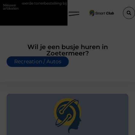
erde tonerbestelling bij HP printers
Onzichtbare sokken met maxim
Nieuwe
artikelen
Wil je een busje huren in
Zoetermeer?
Recreation / Autos