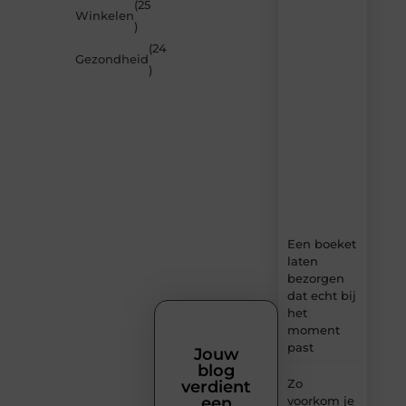
(25
nieuwste
Winkelen
artikelen
)
van
(24
MundaMarketing.nl
Gezondheid
)
–
dagelijks
verse
content,
boordevol
ideeën,
tips
en
inzichten.
Een boeket
laten
bezorgen
dat echt bij
het
moment
past
Jouw
blog
Zo
verdient
voorkom je
een