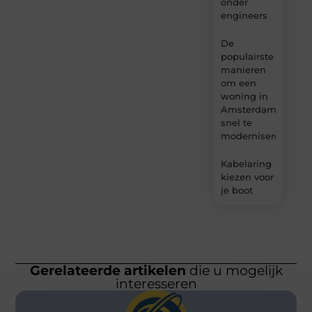
onder
engineers
De
populairste
manieren
om een
woning in
Amsterdam
snel te
moderniseren
Kabelaring
kiezen voor
je boot
Gerelateerde artikelen
die u mogelijk
interesseren