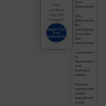
jouw
Start
hoveniersvaardigh
vandaag
nog met
Hoe
bloggen!
detachering
bij
Begin hier
woningcorporaties
met
je carrière
publiceren
kan
transformeren
Leverancier
in
transportwielen
met
technisch
advies
Waarom
watersnijden
steeds
populairder
wordt