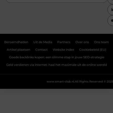
Beroemdheden
Uit de Media
Partners
Over ons
Ons team
Artikel plaatsen
Contact
Website index
Cookiebeleid (EU)
Goede backlinks kopen: een slimme stap in jouw SEO-strategie
Geld verdienen via internet: haal het maximale uit de online wereld
www.smart-club.nl.
All Rights Reserved © 2025