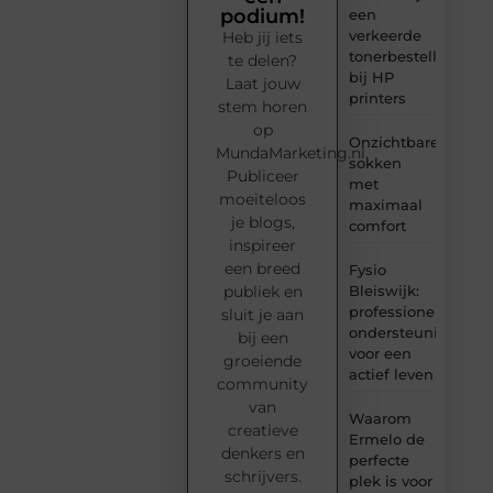
podium!
een
verkeerde
Heb jij iets
tonerbestelling
te delen?
bij HP
Laat jouw
printers
stem horen
op
Onzichtbare
MundaMarketing.nl.
sokken
Publiceer
met
moeiteloos
maximaal
je blogs,
comfort
inspireer
een breed
Fysio
Bleiswijk:
publiek en
professionele
sluit je aan
ondersteuning
bij een
voor een
groeiende
actief leven
community
van
Waarom
creatieve
Ermelo de
denkers en
perfecte
schrijvers.
plek is voor