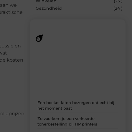
Winkelen
(25 )
gaan we
Gezondheid
(24 )
praktische
cussie en
Recente berichten
wat
Laat je inspireren door de nieuwste
nde kosten
artikelen van MundaMarketing.nl –
dagelijks verse content, boordevol
ideeën, tips en inzichten.
Een boeket laten bezorgen dat echt bij
het moment past
olieprijzen
Zo voorkom je een verkeerde
tonerbestelling bij HP printers