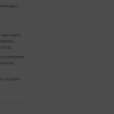
verhogen,
k een kans
ddelen,
komst.
bijvoorbeeld
vervoer.
 en ontdek