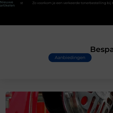
Nieuwe
Zo voorkom je een verkeerde tonerbestelling bij HP printers
artikelen
Bespa
Aanbiedingen