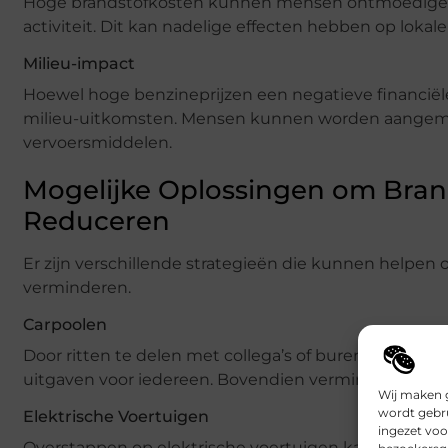
Hoge brandstofkosten kunnen mensen ontmoedigen o
activiteit. Dit kan nadelige effecten hebben op lokal
Milieu-impact
Hoewel hoge benzineprijzen een negatieve financiël
milieu-uitkomsten. Mensen kunnen worden aangemoe
vervoersmiddelen.
Mogelijke Oplossingen om Brand
Reduceren
Er zijn verschillende strategieën die kunnen helpen 
verminderen.
Carpoolen
Door ritten te delen met collega’s of buren kunnen d
uitgaven voor iedereen. Bovendien vermindert carpo
Wij maken g
wordt gebru
Elektrische Voertuigen
ingezet voo
Overstappen op elektrische voertuigen kan op de la