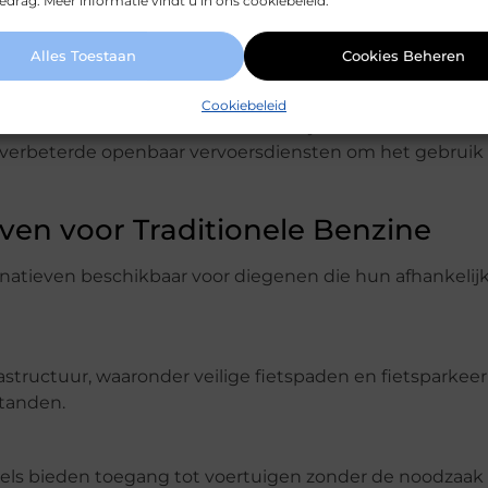
drag. Meer informatie vindt u in ons cookiebeleid.
e kosten hoger kunnen zijn, bieden elektrische auto’s va
Alles Toestaan
Cookies Beheren
Cookiebeleid
manier om brandstofkosten te vermijden en de milieu-i
n verbeterde openbaar vervoersdiensten om het gebruik 
even voor Traditionele Benzine
ternatieven beschikbaar voor diegenen die hun afhankelij
rastructuur, waaronder veilige fietspaden en fietsparkeer
standen.
s bieden toegang tot voertuigen zonder de noodzaak