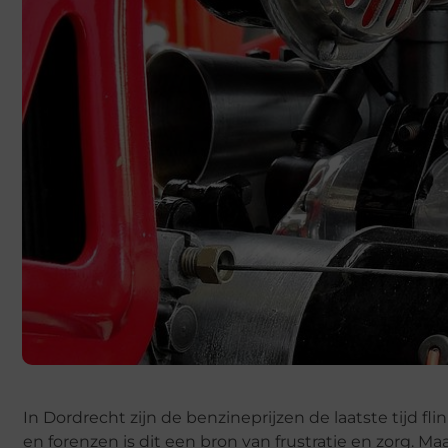
In Dordrecht zijn de benzineprijzen de laatste tijd f
en forenzen is dit een bron van frustratie en zorg. Ma