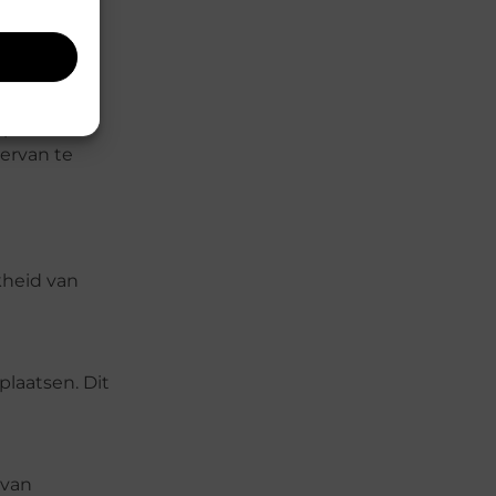
ak lagere
mpact te
ervan te
kheid van
plaatsen. Dit
 van