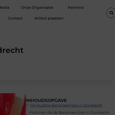
professionele ondersteuning voor een actief leven
Waarom Ermelo 
Media
Onze Organisatie
Partners
Contact
Artikel plaatsen
drecht
INHOUDSOPGAVE
De Huidige Benzineprijzen in Dordrecht
Factoren die de Benzineprijzen in Dordrecht