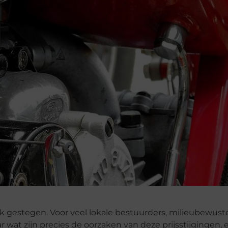
link gestegen. Voor veel lokale bestuurders, milieubewus
ar wat zijn precies de oorzaken van deze prijsstijgingen,