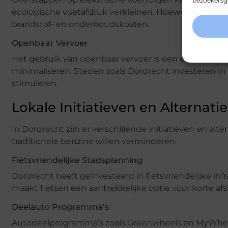
bezoekersge
ecologische voetafdruk verkleinen. Hoewel de initiël
brandstof- en onderhoudskosten.
Openbaar Vervoer
Het gebruik van openbaar vervoer is een effectieve 
minimaliseren. Steden zoals Dordrecht investeren i
stimuleren.
Lokale Initiatieven en Alternati
In Dordrecht zijn er verschillende initiatieven en al
traditionele benzine willen verminderen.
Fietsvriendelijke Stadsplanning
Dordrecht heeft geïnvesteerd in fietsvriendelijke inf
maakt fietsen een aantrekkelijke optie voor korte af
Deelauto Programma’s
Autodeelprogramma’s zoals Greenwheels en MyWheel