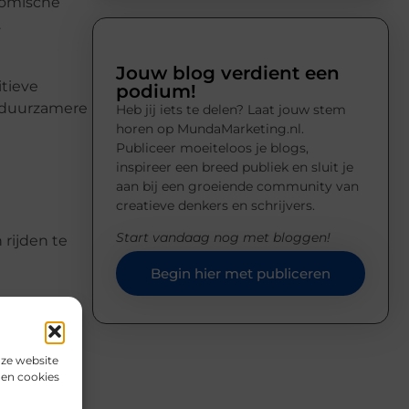
nomische
.
Jouw blog verdient een
tieve
podium!
 duurzamere
Heb jij iets te delen? Laat jouw stem
horen op MundaMarketing.nl.
Publiceer moeiteloos je blogs,
inspireer een breed publiek en sluit je
aan bij een groeiende community van
creatieve denkers en schrijvers.
Start vandaag nog met bloggen!
 rijden te
Begin hier met publiceren
 in lagere
en.
nze website
den cookies
en de