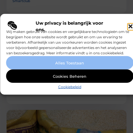
Smartclub
Uw privacy is belangrijk voor
ons.
Wij maken gebruik van cookies en vergelijkbare technologieën om te
begrijpen hoe onze website wordt gebruikt en om uw ervaring te
verbeteren. Afhankelijk van uw voorkeuren worden cookies ingezet
voor bijvoorbeeld gepersonaliseerde advertenties en het analyseren
van bezoekersgedrag. Meer informatie vindt u in ons cookiebeleid.
AANBIEDINGEN
Alles Toestaan
Windschermen voor cabrio's: geniet van
de rit zonder windoverlast
Als je ooit met je cabriolet hebt gereden zonder
Cookies Beheren
windscherm, weet je hoe vervelend windruis kan zijn.
Het is
Cookiebeleid
Smartclub