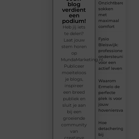
Onzichtbare
blog
sokken
verdient
met
een
podium!
maximaal
comfort
Heb jij iets
te delen?
Fysio
Laat jouw
Bleiswijk:
stem horen
professionele
op
ondersteuning
MundaMarketing.nl.
voor een
Publiceer
actief leven
moeiteloos
je blogs,
Waarom
inspireer
Ermelo de
een breed
perfecte
plek is voor
publiek en
jouw
sluit je aan
hoveniersvaardigh
bij een
groeiende
Hoe
community
detachering
van
bij
creatieve