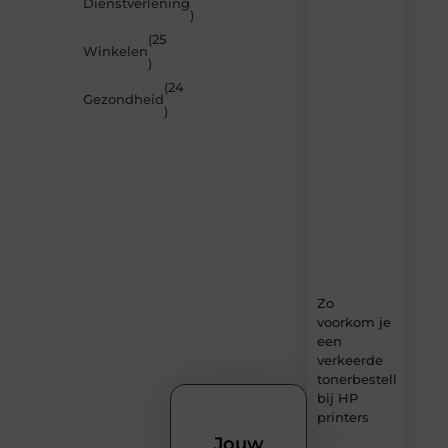
Dienstverlening
door
)
de
(25
nieuwste
Winkelen
artikelen
)
van
(24
MundaMarketing.nl
Gezondheid
)
–
dagelijks
verse
content,
boordevol
ideeën,
tips
en
inzichten.
Zo
voorkom je
een
verkeerde
tonerbestelling
bij HP
printers
Jouw