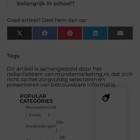
belangrijk in school?
Goed artikel? Deel hem dan op:
X
Facebook
Pinterest
LinkedIn
Email
(Twitter)
Tags:
Dit artikel is samengesteld door het
redactieteam van mundamarketing.nl, dat zich
richt op het zorgvuldig selecteren en
presenteren van betrouwbare informatie.
POPULAR
CATEGORIES
Recreation
(148
Recente
/ Autos
)
berichten
(134
Laat
Aanbiedingen
)
je
inspireren
(26