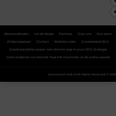
Beroemdheden
Uit de Media
Partners
Over ons
Ons team
Artikel plaatsen
Contact
Website index
Cookiebeleid (EU)
Goede backlinks kopen: een slimme stap in jouw SEO-strategie
Geld verdienen via internet: haal het maximale uit de online wereld
www.smart-club.nl.
All Rights Reserved © 2025