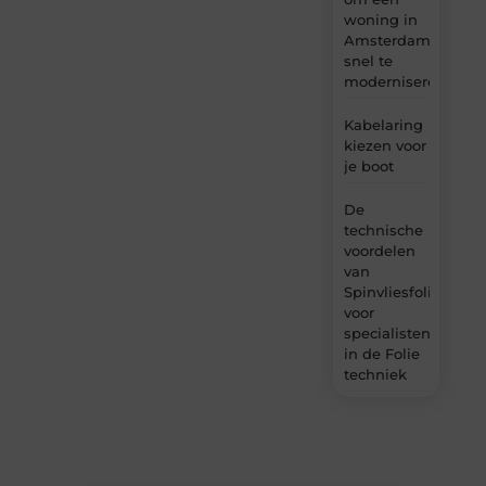
woning in
Amsterdam
snel te
moderniseren
Kabelaring
kiezen voor
je boot
De
technische
voordelen
van
Spinvliesfolie
voor
specialisten
in de Folie
techniek