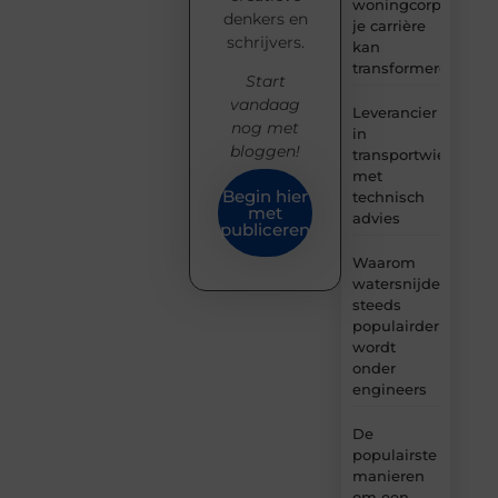
woningcorporaties
denkers en
je carrière
schrijvers.
kan
transformeren
Start
vandaag
Leverancier
nog met
in
bloggen!
transportwielen
met
Begin hier
technisch
met
advies
publiceren
Waarom
watersnijden
steeds
populairder
wordt
onder
engineers
De
populairste
manieren
om een