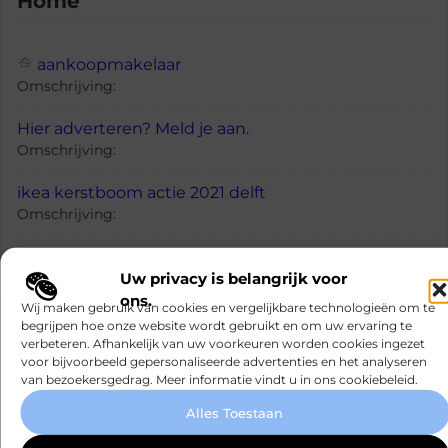
Home
aankoopmakelaar
Omschrijving:
Hier adverteren? Meld je aan.
Omschrijving:
ikea kerstboom actie 2021 delft
Omschrijving:
Uw privacy is belangrijk voor
ons.
Wij maken gebruik van cookies en vergelijkbare technologieën om te
News
begrijpen hoe onze website wordt gebruikt en om uw ervaring te
verbeteren. Afhankelijk van uw voorkeuren worden cookies ingezet
voor bijvoorbeeld gepersonaliseerde advertenties en het analyseren
van bezoekersgedrag. Meer informatie vindt u in ons cookiebeleid.
Hier adverteren? Meld je aan.
Omschrijving:
Alles Toestaan