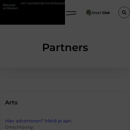
kom je een verkeerde tonerbestelling bij HP printers
Onzichtbare so
Nieuwe
artikelen
Partners
Arts
Hier adverteren? Meld je aan.
Omschrijving: