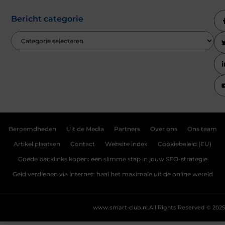
Bericht categorie
Beroemdheden
Uit de Media
Partners
Over ons
Ons team
Artikel plaatsen
Contact
Website index
Cookiebeleid (EU)
Goede backlinks kopen: een slimme stap in jouw SEO-strategie
Geld verdienen via internet: haal het maximale uit de online wereld
www.smart-club.nl.
All Rights Reserved © 2025