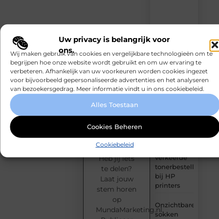
ideeën,
tips
en
inzichten.
Uw privacy is belangrijk voor
ons.
Wij maken gebruik van cookies en vergelijkbare technologieën om te
Een boeket
begrijpen hoe onze website wordt gebruikt en om uw ervaring te
laten
verbeteren. Afhankelijk van uw voorkeuren worden cookies ingezet
bezorgen
voor bijvoorbeeld gepersonaliseerde advertenties en het analyseren
dat echt bij
van bezoekersgedrag. Meer informatie vindt u in ons cookiebeleid.
het
moment
Alles Toestaan
past
Jouw
blog
Cookies Beheren
Zo
verdient
voorkom je
een
Cookiebeleid
podium!
een
verkeerde
Heb jij iets
tonerbestelling
te delen?
bij HP
Laat jouw
printers
stem horen
op
Onzichtbare
MundaMarketing.nl.
sokken