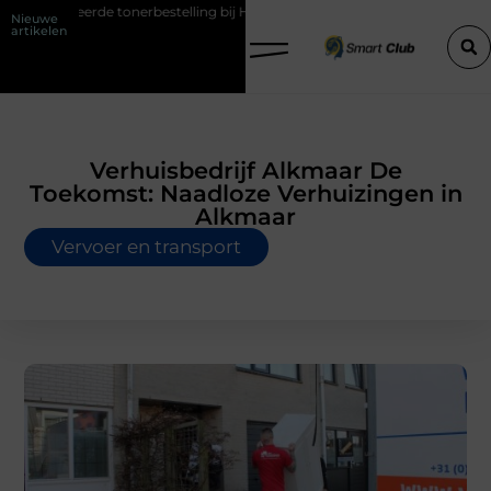
erde tonerbestelling bij HP printers
Onzichtbare sokken met maxim
Nieuwe
artikelen
Verhuisbedrijf Alkmaar De
Toekomst: Naadloze Verhuizingen in
Alkmaar
Vervoer en transport