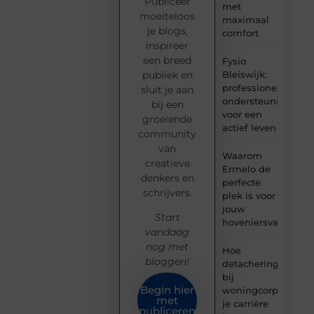
Publiceer
met
moeiteloos
maximaal
je blogs,
comfort
inspireer
een breed
Fysio
Bleiswijk:
publiek en
professionele
sluit je aan
ondersteuning
bij een
voor een
groeiende
actief leven
community
van
Waarom
creatieve
Ermelo de
denkers en
perfecte
schrijvers.
plek is voor
jouw
Start
hoveniersvaardigh
vandaag
nog met
Hoe
bloggen!
detachering
bij
Begin hier
woningcorporaties
met
je carrière
publiceren