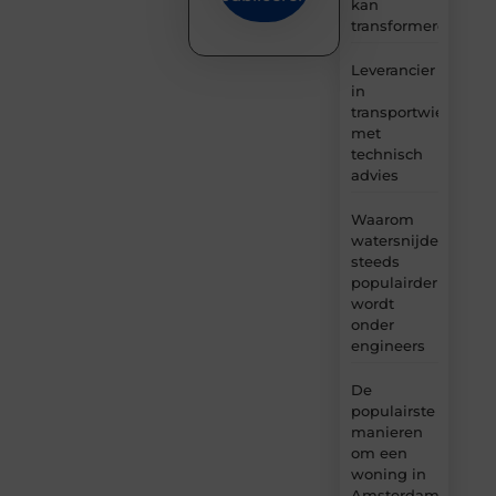
kan
transformeren
Leverancier
in
transportwielen
met
technisch
advies
Waarom
watersnijden
steeds
populairder
wordt
onder
engineers
De
populairste
manieren
om een
woning in
Amsterdam