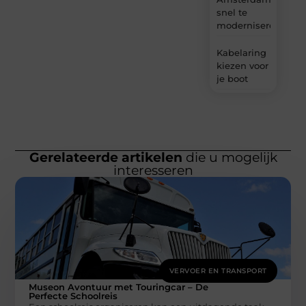
snel te
moderniseren
Kabelaring
kiezen voor
je boot
Gerelateerde artikelen
die u mogelijk
interesseren
VERVOER EN TRANSPORT
Museon Avontuur met Touringcar – De
Perfecte Schoolreis