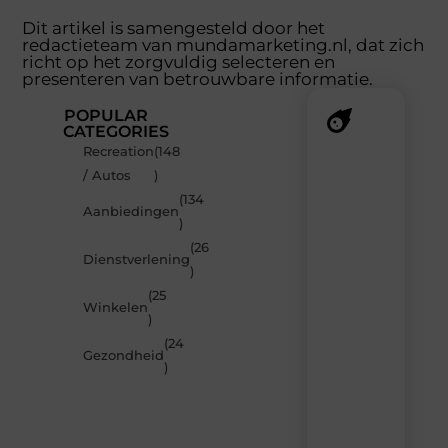
Dit artikel is samengesteld door het
redactieteam van mundamarketing.nl, dat zich
richt op het zorgvuldig selecteren en
presenteren van betrouwbare informatie.
POPULAR
CATEGORIES
Recreation
(148
Recente
/ Autos
)
berichten
(134
Laat
Aanbiedingen
)
je
inspireren
(26
Dienstverlening
door
)
de
(25
nieuwste
Winkelen
artikelen
)
van
(24
MundaMarketing.nl
Gezondheid
)
–
dagelijks
verse
content,
boordevol