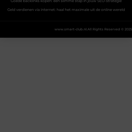
Goede backlinks kopen: een slimme stap in jouw SEO-strategie
Geld verdienen via internet: haal het maximale uit de online wereld
www.smart-club.nl.
All Rights Reserved © 2025