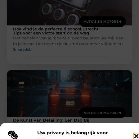
AUTO'S EN MOTOREN
Hoe vind je de perfecte rijschool Utrecht:
Tips voor een vlotte start op de weg
Het behalen van je rijbewijs is een belangrijke mijlpaal
in je leven. Het opent de deuren naar meer vrijheid en
Smartclub
AUTO'S EN MOTOREN
De Kunst van Detailing: Een Dag Bij
Ziebart Detailing
Als autoliefhebber weet u dat uw voertuig méér is dan
Uw privacy is belangrijk voor
een vervoersmiddel. Het is een verlengstuk van uzelf,