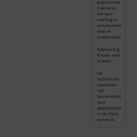
populairste
manieren
om een
woning in
Amsterdam
snel te
moderniseren
Kabelaring
kiezen voor
je boot
De
technische
voordelen
van
Spinvliesfolie
voor
specialisten
in de Folie
techniek