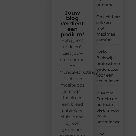
printers
Jouw
Onzichtbare
blog
sokken
verdient
met
een
podium!
maximaal
comfort
Heb jij iets
te delen?
Fysio
Laat jouw
Bleiswijk:
stem horen
professionele
op
ondersteuning
MundaMarketing.nl.
voor een
Publiceer
actief leven
moeiteloos
je blogs,
Waarom
inspireer
Ermelo de
een breed
perfecte
plek is voor
publiek en
jouw
sluit je aan
hoveniersvaardigh
bij een
groeiende
Hoe