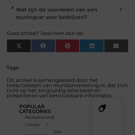
Wat zijn de voordelen van een
▼
touringcar voor bedrijven?
Goed artikel? Deel hem dan op:
X
Facebook
Pinterest
LinkedIn
Email
(Twitter)
Tags:
Dit artikel is samengesteld door het
redactieteam van mundamarketing.nl, dat zich
richt op het zorgvuldig selecteren en
presenteren van betrouwbare informatie.
POPULAR
CATEGORIES
Recreation
(148
Recente
/ Autos
)
berichten
(134
Laat