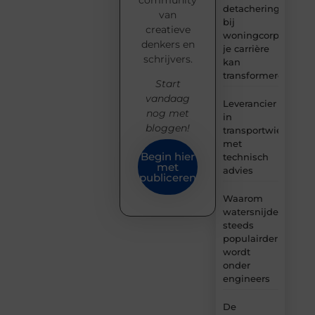
community
detachering
van
bij
creatieve
woningcorporaties
denkers en
je carrière
schrijvers.
kan
transformeren
Start
vandaag
Leverancier
nog met
in
bloggen!
transportwielen
met
Begin hier
technisch
met
advies
publiceren
Waarom
watersnijden
steeds
populairder
wordt
onder
engineers
De