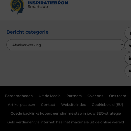
INSPIRATIEBRON
Smartclub
Bericht categorie
Beroemdheden
Uit de Media
Partners
Over ons
Ons team
Artikel plaatsen
Contact
Website index
Cookiebeleid (EU)
Goede backlinks kopen: een slimme stap in jouw SEO-strategie
Geld verdienen via internet: haal het maximale uit de online wereld