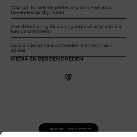
Waarom Ermelo de perfecte plek is voor jouw
hoveniersvaardigheden
Hoe detachering bij woningcorporaties je carrière
kan transformeren
Leverancier in transportwielen met technisch
advies
MEDIA EN BEROEMDHEDEN
Word onderdeel van een actieve blogcommunity
Net begonnen met bloggen? Je staat er niet alleen voor!
Sluit je aan bij een ondersteunende community waar je
leert, groeit en ontdekt. Krijg tips, feedback en inspiratie
van andere beginnende én ervaren bloggers.
Ontmoet Onze Partners