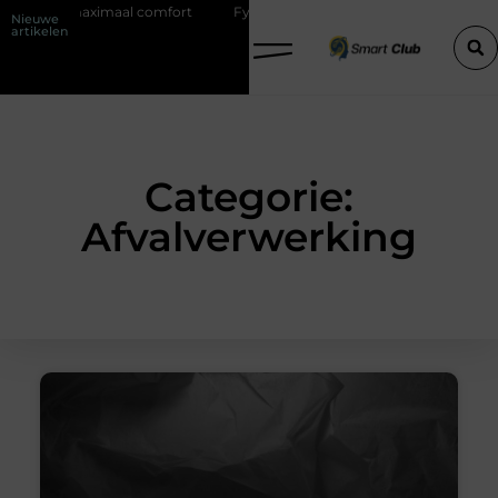
en met maximaal comfort
Fysio Bleiswijk: professionele ondersteunin
Nieuwe
artikelen
Categorie:
Afvalverwerking