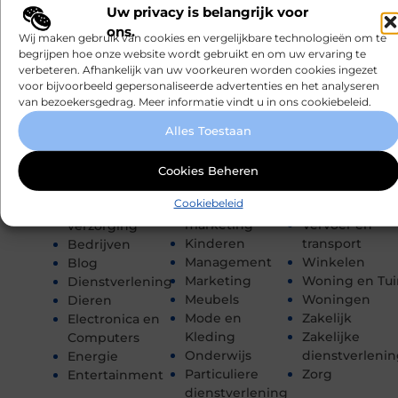
Uw privacy is belangrijk voor
ons.
Eten en drinken
Rechten
Wij maken gebruik van cookies en vergelijkbare technologieën om te
CATEGORIEËN
begrijpen hoe onze website wordt gebruikt en om uw ervaring te
Financieel
Recreation /
verbeteren. Afhankelijk van uw voorkeuren worden cookies ingezet
Gezondheid
Autos
Aanbiedingen
voor bijvoorbeeld gepersonaliseerde advertenties en het analyseren
Hobby en vrije
Sport
Afvalverwerking
van bezoekersgedrag. Meer informatie vindt u in ons cookiebeleid.
tijd
Toerisme
Architectuur
Horeca
Tuin en
Alles Toestaan
Auto's en
Huishoudelijk
buitenleven
Motoren
Industrie
Tweewielers
Banen en
Cookies Beheren
Internet
Vakantie
opleidingen
Cookiebeleid
Internet
Verbouwen
Beauty en
marketing
Vervoer en
verzorging
Kinderen
transport
Bedrijven
Management
Winkelen
Blog
Marketing
Woning en Tui
Dienstverlening
Meubels
Woningen
Dieren
Mode en
Zakelijk
Electronica en
Kleding
Zakelijke
Computers
Onderwijs
dienstverleni
Energie
Particuliere
Zorg
Entertainment
dienstverlening