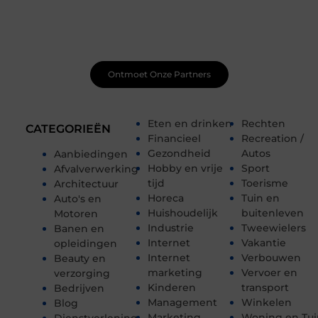
Net begonnen met bloggen? Je staat er niet alleen voor!
Sluit je aan bij een ondersteunende community waar je
leert, groeit en ontdekt. Krijg tips, feedback en inspiratie
van andere beginnende én ervaren bloggers.
Ontmoet Onze Partners
Eten en drinken
Rechten
CATEGORIEËN
Financieel
Recreation /
Gezondheid
Autos
Aanbiedingen
Hobby en vrije
Sport
Afvalverwerking
tijd
Toerisme
Architectuur
Horeca
Tuin en
Auto's en
Huishoudelijk
buitenleven
Motoren
Industrie
Tweewielers
Banen en
Internet
Vakantie
opleidingen
Internet
Verbouwen
Beauty en
marketing
Vervoer en
verzorging
Kinderen
transport
Bedrijven
Management
Winkelen
Blog
Marketing
Woning en Tui
Dienstverlening