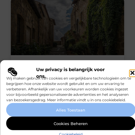
Immoweb Nieuwpoort
Uw privacy is belangrijk voor
ons.
Wij maken gebruik van cookies en vergelijkbare technologieën om te
immoweb Nieuwpoort is een bekende
begrijpen hoe onze website wordt gebruikt en om uw ervaring te
eigendomsmakelaar dat al sinds 2000 bestaat
verbeteren. Afhankelijk van uw voorkeuren worden cookies ingezet
in Nieuwpoort. Het bedrijf helpt mensen bij het
voor bijvoorbeeld gepersonaliseerde advertenties en het analyseren
kopen en verkopen van vastgoed. De
van bezoekersgedrag. Meer informatie vindt u in ons cookiebeleid.
Alles Toestaan
Winkelen
Cookies Beheren
Cookiebeleid