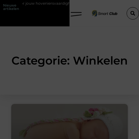
veniersvaardigheden
Hoe detachering bij woningcorporaties je carriè
Nieuwe
artikelen
Categorie: Winkelen