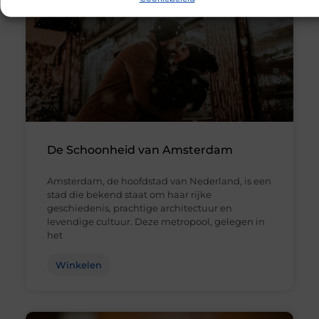
De Schoonheid van Amsterdam
Amsterdam, de hoofdstad van Nederland, is een
stad die bekend staat om haar rijke
geschiedenis, prachtige architectuur en
levendige cultuur. Deze metropool, gelegen in
het
Winkelen