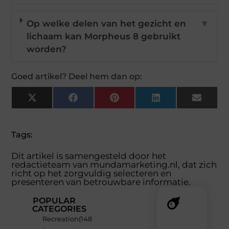
Op welke delen van het gezicht en
▼
lichaam kan Morpheus 8 gebruikt
worden?
Goed artikel? Deel hem dan op:
X
Facebook
Pinterest
LinkedIn
Email
(Twitter)
Tags:
Dit artikel is samengesteld door het
redactieteam van mundamarketing.nl, dat zich
richt op het zorgvuldig selecteren en
presenteren van betrouwbare informatie.
POPULAR
CATEGORIES
Recreation
(148
Recente