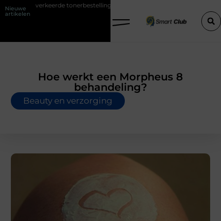
erkeerde tonerbestelling bij HP printers
Onzichtbare sokken met ma
Nieuwe
artikelen
Hoe werkt een Morpheus 8
behandeling?
Beauty en verzorging