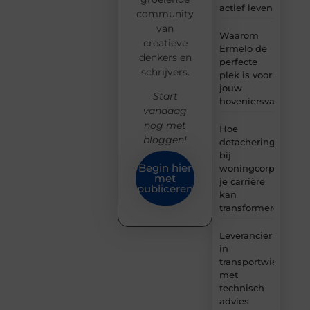
actief leven
community
van
Waarom
creatieve
Ermelo de
denkers en
perfecte
schrijvers.
plek is voor
jouw
Start
hoveniersvaardigh
vandaag
nog met
Hoe
bloggen!
detachering
bij
Begin hier
woningcorporaties
met
je carrière
publiceren
kan
transformeren
Leverancier
in
transportwielen
met
technisch
advies