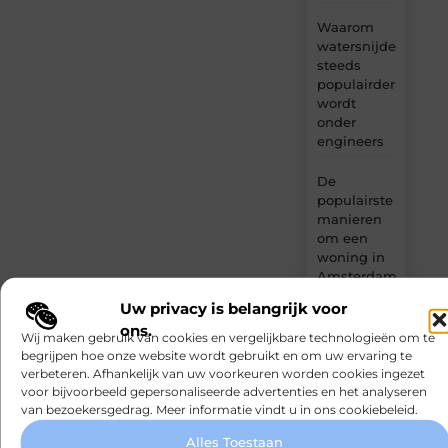
Waarom
watersnijden
steeds
populairder
wordt
onder
engineers
De
populairste
manieren
om een
woning in
Amsterdam
snel te
Uw privacy is belangrijk voor
moderniseren
ons.
Wij maken gebruik van cookies en vergelijkbare technologieën om te
Kabelaring
begrijpen hoe onze website wordt gebruikt en om uw ervaring te
kiezen voor
verbeteren. Afhankelijk van uw voorkeuren worden cookies ingezet
voor bijvoorbeeld gepersonaliseerde advertenties en het analyseren
je boot
van bezoekersgedrag. Meer informatie vindt u in ons cookiebeleid.
Alles Toestaan