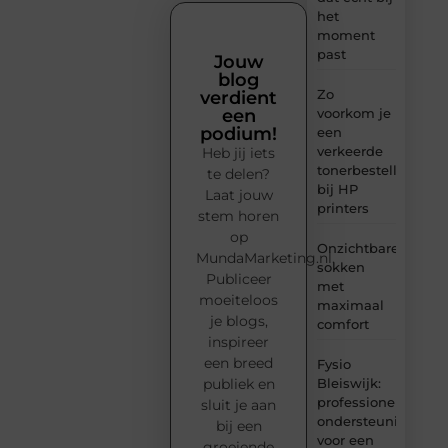
het
moment
past
Jouw
blog
Zo
verdient
voorkom je
een
podium!
een
verkeerde
Heb jij iets
tonerbestelling
te delen?
bij HP
Laat jouw
printers
stem horen
op
Onzichtbare
MundaMarketing.nl.
sokken
Publiceer
met
moeiteloos
maximaal
je blogs,
comfort
inspireer
een breed
Fysio
Bleiswijk:
publiek en
professionele
sluit je aan
ondersteuning
bij een
voor een
groeiende