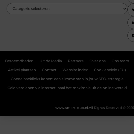
Beroemdheden
Uit de Media
Partners
Over ons
Ons team
Artikel plaatsen
Contact
Website index
Cookiebeleid (EU)
Goede backlinks kopen: een slimme stap in jouw SEO-strategie
Geld verdienen via internet: haal het maximale uit de online wereld
www.smart-club.nl.
All Rights Reserved © 2025