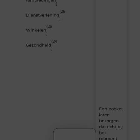
Aanbiedingen
)
je
inspireren
(26
Dienstverlening
door
)
de
(25
nieuwste
Winkelen
artikelen
)
van
(24
MundaMarketing.nl
Gezondheid
)
–
dagelijks
verse
content,
boordevol
ideeën,
tips
en
inzichten.
Een boeket
laten
bezorgen
dat echt bij
het
moment