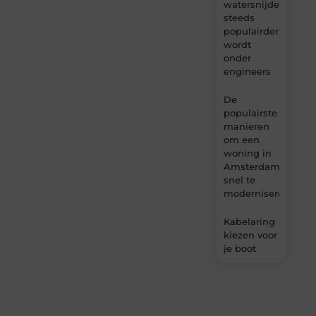
watersnijden
steeds
populairder
wordt
onder
engineers
De
populairste
manieren
om een
woning in
Amsterdam
snel te
moderniseren
Kabelaring
kiezen voor
je boot