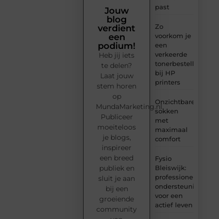
past
Jouw
blog
Zo
verdient
voorkom je
een
podium!
een
verkeerde
Heb jij iets
tonerbestelling
te delen?
bij HP
Laat jouw
printers
stem horen
op
Onzichtbare
MundaMarketing.nl.
sokken
Publiceer
met
moeiteloos
maximaal
je blogs,
comfort
inspireer
een breed
Fysio
Bleiswijk:
publiek en
professionele
sluit je aan
ondersteuning
bij een
voor een
groeiende
actief leven
community