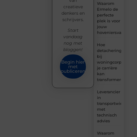
van
Waarom
creatieve
Ermelo de
denkers en
perfecte
schrijvers.
plek is voor
jouw
Start
hoveniersvaardigh
vandaag
nog met
Hoe
bloggen!
detachering
bij
Begin hier
woningcorporaties
met
je carrière
publiceren
kan
transformeren
Leverancier
in
transportwielen
met
technisch
advies
Waarom