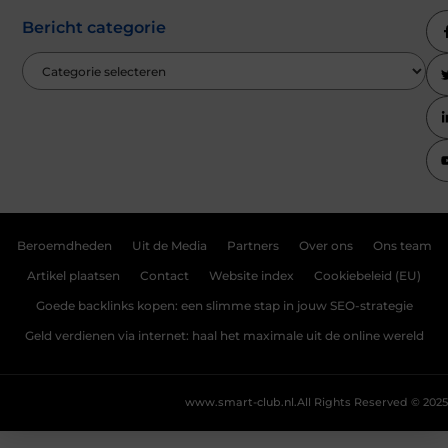
Bericht categorie
Beroemdheden
Uit de Media
Partners
Over ons
Ons team
Artikel plaatsen
Contact
Website index
Cookiebeleid (EU)
Goede backlinks kopen: een slimme stap in jouw SEO-strategie
Geld verdienen via internet: haal het maximale uit de online wereld
www.smart-club.nl.
All Rights Reserved © 2025