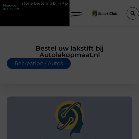
onerbestelling bij HP printers
Onzichtbare sokken met maximaal co
Nieuwe
artikelen
Bestel uw lakstift bij
Autolakopmaat.nl
Recreation / Autos