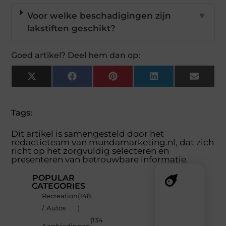
Voor welke beschadigingen zijn
▼
lakstiften geschikt?
Goed artikel? Deel hem dan op:
X
Facebook
Pinterest
LinkedIn
Email
(Twitter)
Tags:
Dit artikel is samengesteld door het
redactieteam van mundamarketing.nl, dat zich
richt op het zorgvuldig selecteren en
presenteren van betrouwbare informatie.
POPULAR
CATEGORIES
Recreation
(148
Recente
/ Autos
)
berichten
(134
Laat