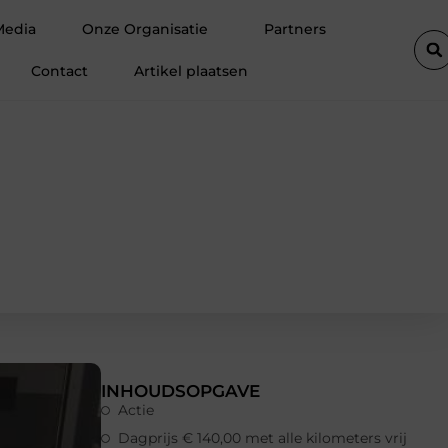
rofessionele ondersteuning voor een actief leven
Waarom Ermelo 
Media
Onze Organisatie
Partners
Contact
Artikel plaatsen
INHOUDSOPGAVE
Actie
Dagprijs € 140,00 met alle kilometers vrij