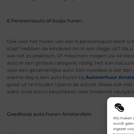
6 Persoonsauto of busje huren
Ook voor het huren van een 6 persoonsauto bent u bi
stap? Hebben de kinderen zin in een dagje uit? Als
wel net zo praktisch. Of misschien mogen uw kinde
auto in een grotere categorie nodig. Het kan natuurli
voor een gezamenlijke auto. Een voordeel is dat d
warme dag is een auto huren bij
Autoverhuur Amst
goed uit te houden tijdens de autorit. Wees ook ni
want onze auto’s beschikken over moderne navigatie
Goedkoop auto huren Amsterdam
Wij maken g
wordt gebru
ingezet voo