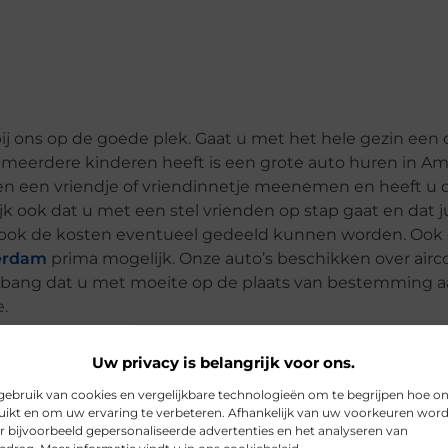
j ons op de goede plek. Gaat u met het hele gezin een 
 u meerdere kinderen heeft is een grote auto huren in 
ren een vriendje of vriendinnetje meenemen en heeft u
jk ook dat u met een stel vrienden op stap gaat en dat ju
an ook de kosten eventueel gedeeld kunnen worden. Ook
erdam
prima mogelijk. Onze auto’s beschikken over airco
et bang dat u met moeite op de plaats van bestemming 
.
Uw privacy is belangrijk voor ons.
ebruik van cookies en vergelijkbare technologieën om te begrijpen hoe o
ikt en om uw ervaring te verbeteren. Afhankelijk van uw voorkeuren wor
r bijvoorbeeld gepersonaliseerde advertenties en het analyseren van