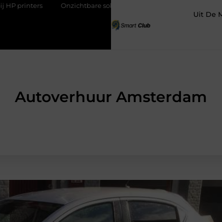
Onzichtbare sokken met maximaal comfort
Fysio Bleiswijk: p
Uit De 
Autoverhuur Amsterdam