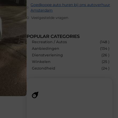
Goedkoope auto huren bij ons autoverhuur
Amsterdam
Veelgestelde vragen
POPULAR CATEGORIES
Recreation / Autos
(148 )
Aanbiedingen
(134 )
Dienstverlening
(26 )
Winkelen
(25 )
Gezondheid
(24 )
Recente berichten
Laat je inspireren door de nieuwste
artikelen van MundaMarketing.nl –