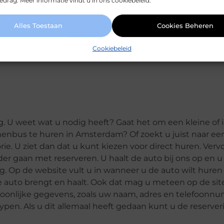
drag. Meer informatie vindt u in ons cookiebeleid.
voor de scherpste tarieven? Dan moet u zeker bij ons z
ls u in de zomer huurt wordt het goedkoop auto huren. U p
 weken met een van onze huurauto’s uit Amsterdam op 
Alles Toestaan
Cookies Beheren
 of een auto voor 3 weken, dan loopt de korting nog hoger
Cookiebeleid
even
contact
met ons opnemen.
. U weet wat u nodig heeft? Gaat het om een kleine of i
nbus te huren in Amsterdam? Of zoekt u juist naar een
rie. U ziet dan dat u kunt kiezen voor direct huren. Verv
der gaan met reserveren. U haalt de auto bij ons op en
. Op de website vult u in wanneer u de auto wilt huren
 de auto brengt en haalt. Ook dat mag u meteen op de si
rsoonlijke gegevens, zoals uw naam, adres en telefoonnu
ypen. Als u dit allemaal heeft gedaan kunt u de reserver