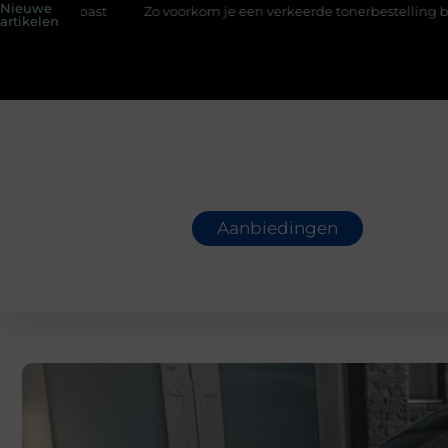
Nieuwe
Zo voorkom je een verkeerde tonerbestelling bij HP printers
artikelen
Aanbiedingen