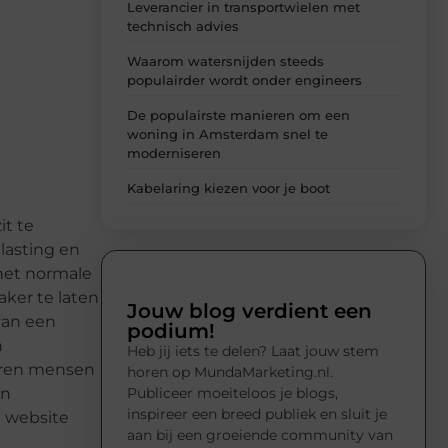
Leverancier in transportwielen met
technisch advies
Waarom watersnijden steeds
populairder wordt onder engineers
De populairste manieren om een
woning in Amsterdam snel te
moderniseren
Kabelaring kiezen voor je boot
it te
lasting en
het normale
ker te laten
Jouw blog verdient een
van een
podium!
n
Heb jij iets te delen? Laat jouw stem
huren mensen
horen op MundaMarketing.nl.
Publiceer moeiteloos je blogs,
en
inspireer een breed publiek en sluit je
e website
aan bij een groeiende community van