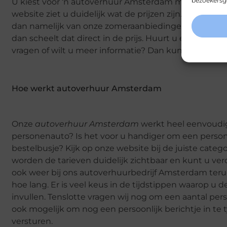
bezoekersge
U kiest voor ‘n autoverhuur Amsterdam maar dan wel 
website ziet u duidelijk wat de prijzen zijn. Zeker a
dan namelijk van onze zomeraanbiedingen. Gaat u 2
dan scheelt dat direct in de prijs. Huurt u een busje
vragen of wilt u meer informatie? Dan kunt u altijd 
Hoe werkt autoverhuur Amsterdam
Onze
autoverhuur Amsterdam
werkt heel eenvoudig
personenauto? Is het voor u handiger om een persone
bestelbusje? Kijk op onze website bij de juiste catego
worden de tarieven duidelijk zichtbaar en kunt u ver
ook weer bij ons autoverhuurbedrijf Amsterdam terug
hoe lang. Er is veel keus in de tijdstippen waarop u
invullen. Tenslotte vragen wij nog om een aantal pe
ook mogelijk om nog een persoonlijk berichtje in te t
versturen.