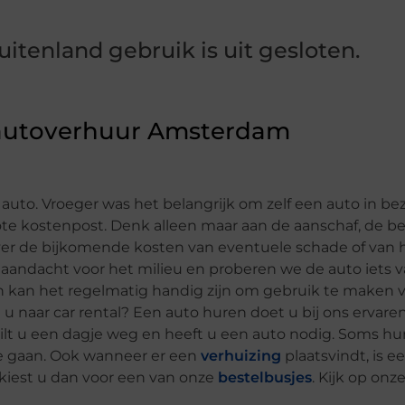
uitenland gebruik is uit gesloten.
 autoverhuur Amsterdam
to. Vroeger was het belangrijk om zelf een auto in bez
ote kostenpost. Denk alleen maar aan de aanschaf, de be
ver de bijkomende kosten van eventuele schade of van 
ndacht voor het milieu en proberen we de auto iets va
h kan het regelmatig handig zijn om gebruik te maken 
 u naar car rental? Een auto huren doet u bij ons ervare
wilt u een dagje weg en heeft u een auto nodig. Soms 
e gaan. Ook wanneer er een
verhuizing
plaatsvindt, is e
kiest u dan voor een van onze
bestelbusjes
. Kijk op onz