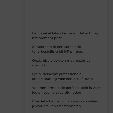
dagelijks verse content, boordevol
ideeën, tips en inzichten.
Een boeket laten bezorgen dat echt bij
het moment past
Zo voorkom je een verkeerde
tonerbestelling bij HP printers
Onzichtbare sokken met maximaal
comfort
Fysio Bleiswijk: professionele
ondersteuning voor een actief leven
Waarom Ermelo de perfecte plek is voor
jouw hoveniersvaardigheden
Hoe detachering bij woningcorporaties
je carrière kan transformeren