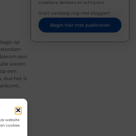
creatieve denkers en schrijvers.
Start vandaag nog met bloggen!
Begin hier met publiceren
dagje op
Amsterdam
 daarom een
llie kiezen
 op een
, dus het is
aankomt,
nze website
den cookies