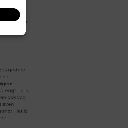
ijn. Op onze
rofiteert
vakantie,
 op. Heeft u
ets grotere
 fijn
olgens
 u brengt hem
 en ook voor
te even
mmer. Het is
ing