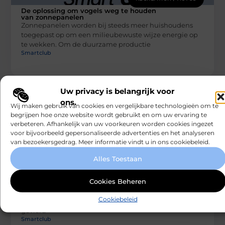
De oplossing om vogels weg te houden
van zonnepanelen
Zonnepanelen worden bij steeds meer huishoudens
toegepast op om een milieubewuste wijze energie op
te wekken. Om de duurzame productie
Smartclub
Uw privacy is belangrijk voor
ons.
Wij maken gebruik van cookies en vergelijkbare technologieën om te
begrijpen hoe onze website wordt gebruikt en om uw ervaring te
verbeteren. Afhankelijk van uw voorkeuren worden cookies ingezet
voor bijvoorbeeld gepersonaliseerde advertenties en het analyseren
van bezoekersgedrag. Meer informatie vindt u in ons cookiebeleid.
RECREATION / AUTOS
Alles Toestaan
De voordelen van het inhuren van een
deejay
Cookies Beheren
Nu het eindelijk weer mag, wordt er (uiteraard) volop
gefeest. Studenten hervatten hun wekelijkse
Cookiebeleid
feestweekenden en verjaardagen worden uitgebreider
gevierd
Smartclub