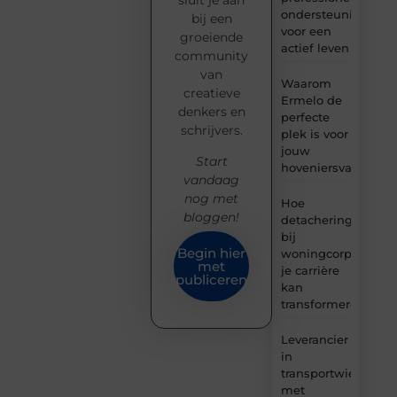
sluit je aan
ondersteuning
bij een
voor een
groeiende
actief leven
community
van
Waarom
creatieve
Ermelo de
denkers en
perfecte
schrijvers.
plek is voor
jouw
Start
hoveniersvaardigh
vandaag
nog met
Hoe
bloggen!
detachering
bij
Begin hier
woningcorporaties
met
je carrière
publiceren
kan
transformeren
Leverancier
in
transportwielen
met