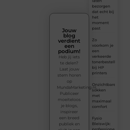
laten
bezorgen
dat echt bij
het
moment
past
Jouw
blog
Zo
verdient
voorkom je
een
podium!
een
verkeerde
Heb jij iets
tonerbestelling
te delen?
bij HP
Laat jouw
printers
stem horen
op
Onzichtbare
MundaMarketing.nl.
sokken
Publiceer
met
moeiteloos
maximaal
je blogs,
comfort
inspireer
een breed
Fysio
Bleiswijk:
publiek en
professionele