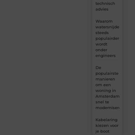
technisch
advies
Waarom
watersnijden
steeds
populairder
wordt
onder
engineers
De
populairste
manieren
om een
woning in
Amsterdam
snel te
moderniseren
Kabelaring
kiezen voor
je boot