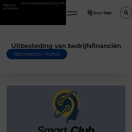
 tonerbestelling bij HP printers
Onzichtbare sokken met maximaal 
Nieuwe
artikelen
Uitbesteding van bedrijfsfinanciën
Recreation / Autos