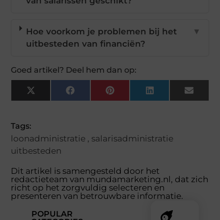
van salarissen geschikt?
Hoe voorkom je problemen bij het
▼
uitbesteden van financiën?
Goed artikel? Deel hem dan op:
X
Facebook
Pinterest
LinkedIn
Email
(Twitter)
Tags:
loonadministratie
,
salarisadministratie
uitbesteden
Dit artikel is samengesteld door het
redactieteam van mundamarketing.nl, dat zich
richt op het zorgvuldig selecteren en
presenteren van betrouwbare informatie.
POPULAR