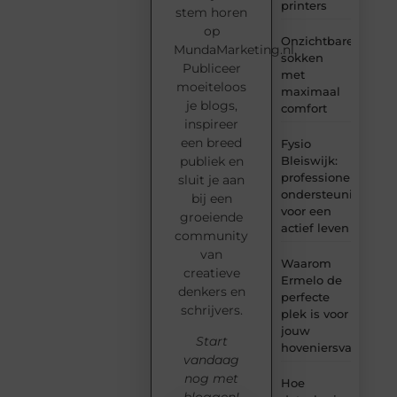
printers
stem horen
op
Onzichtbare
MundaMarketing.nl.
sokken
Publiceer
met
moeiteloos
maximaal
je blogs,
comfort
inspireer
een breed
Fysio
Bleiswijk:
publiek en
professionele
sluit je aan
ondersteuning
bij een
voor een
groeiende
actief leven
community
van
Waarom
creatieve
Ermelo de
denkers en
perfecte
schrijvers.
plek is voor
jouw
Start
hoveniersvaardigh
vandaag
nog met
Hoe