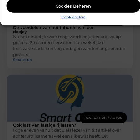
Cookies Beheren
Cookiebeleid
RECREATION / AUTOS
De voordelen van het inhuren van een
deejay
Nu het eindelijk weer mag, wordt er (uiteraard) volop
gefeest. Studenten hervatten hun wekelijkse
feestweekenden en verjaardagen worden uitgebreider
gevierd
Smartclub
RECREATION / AUTOS
Ook last van lastige rijlessen?
Ik ga er even vanuit dat u als lezer van dit artikel over
achteruitrijcameras wel een rijbewijs heeft. Dit