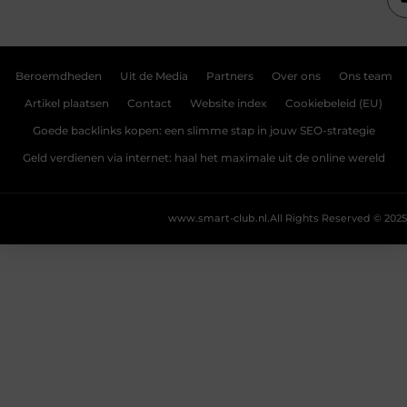
Beroemdheden
Uit de Media
Partners
Over ons
Ons team
Artikel plaatsen
Contact
Website index
Cookiebeleid (EU)
Goede backlinks kopen: een slimme stap in jouw SEO-strategie
Geld verdienen via internet: haal het maximale uit de online wereld
www.smart-club.nl.
All Rights Reserved © 2025