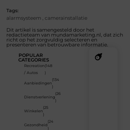
Tags:
alarmsysteem
,
camerainstallatie
Dit artikel is samengesteld door het
redactieteam van mundamarketing.nl, dat zich
richt op het zorgvuldig selecteren en
presenteren van betrouwbare informatie.
POPULAR
CATEGORIES
Recreation
(148
Recente
/ Autos
)
berichten
(134
Laat
Aanbiedingen
)
je
inspireren
(26
Dienstverlening
door
)
de
(25
nieuwste
Winkelen
artikelen
)
van
(24
MundaMarketing.nl
Gezondheid
)
–