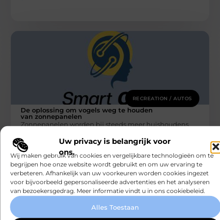
RECREATION / AUTOS
De oplossing om vogels weg te houden
van zonnepanelen
Zonnepanelen worden bij steeds meer huishoudens
toegepast op om een milieubewuste wijze energie op
Uw privacy is belangrijk voor
te wekken. Om de duurzame productie
ons.
Smartclub
Wij maken gebruik van cookies en vergelijkbare technologieën om te
begrijpen hoe onze website wordt gebruikt en om uw ervaring te
verbeteren. Afhankelijk van uw voorkeuren worden cookies ingezet
voor bijvoorbeeld gepersonaliseerde advertenties en het analyseren
van bezoekersgedrag. Meer informatie vindt u in ons cookiebeleid.
Alles Toestaan