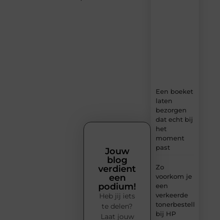
dagelijks
verse
content,
boordevol
ideeën,
tips
en
inzichten.
Een boeket
laten
bezorgen
dat echt bij
het
moment
past
Jouw
blog
Zo
verdient
voorkom je
een
podium!
een
verkeerde
Heb jij iets
tonerbestelling
te delen?
bij HP
Laat jouw