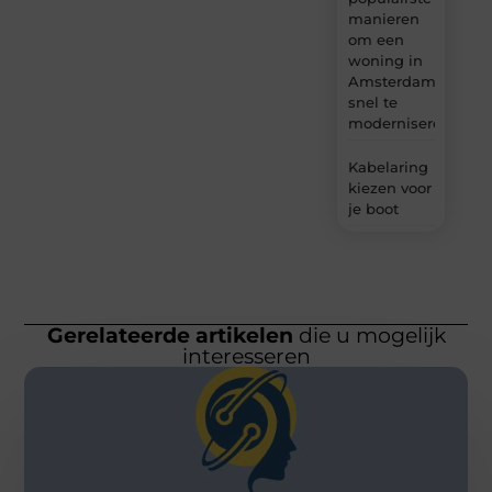
manieren
om een
woning in
Amsterdam
snel te
moderniseren
Kabelaring
kiezen voor
je boot
Gerelateerde artikelen
die u mogelijk
interesseren