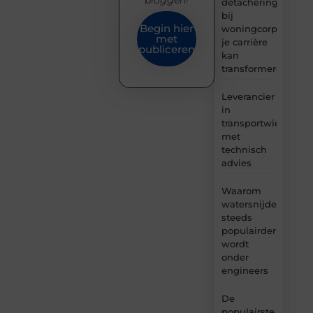
bloggen!
detachering
bij
Begin hier
woningcorporaties
met
je carrière
publiceren
kan
transformeren
Leverancier
in
transportwielen
met
technisch
advies
Waarom
watersnijden
steeds
populairder
wordt
onder
engineers
De
populairste