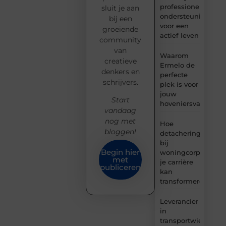
professionele
sluit je aan
ondersteuning
bij een
voor een
groeiende
actief leven
community
van
Waarom
creatieve
Ermelo de
denkers en
perfecte
schrijvers.
plek is voor
jouw
Start
hoveniersvaardigh
vandaag
nog met
Hoe
bloggen!
detachering
bij
Begin hier
woningcorporaties
met
je carrière
publiceren
kan
transformeren
Leverancier
in
transportwielen