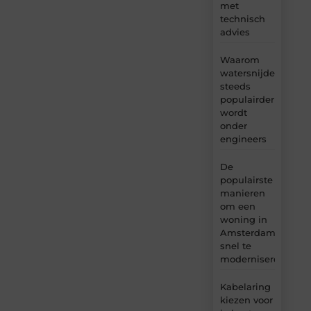
met
technisch
advies
Waarom
watersnijden
steeds
populairder
wordt
onder
engineers
De
populairste
manieren
om een
woning in
Amsterdam
snel te
moderniseren
Kabelaring
kiezen voor