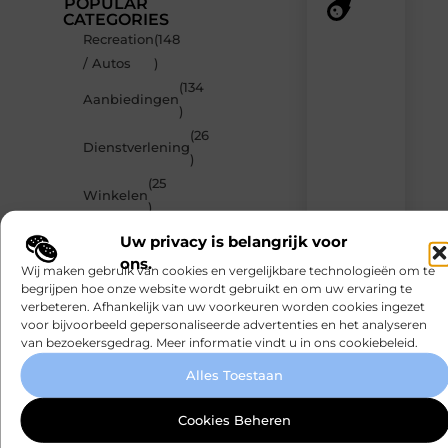
POPULAR
CATEGORIES
Recreation
(148
Recente
/ Autos
)
berichten
(134
Laat
Aanbiedingen
)
je
inspireren
(26
Dienstverlening
door
)
de
(25
nieuwste
Winkelen
artikelen
)
van
(24
Uw privacy is belangrijk voor
MundaMarketing.nl
Gezondheid
)
–
ons.
Wij maken gebruik van cookies en vergelijkbare technologieën om te
dagelijks
begrijpen hoe onze website wordt gebruikt en om uw ervaring te
verse
verbeteren. Afhankelijk van uw voorkeuren worden cookies ingezet
content,
voor bijvoorbeeld gepersonaliseerde advertenties en het analyseren
boordevol
van bezoekersgedrag. Meer informatie vindt u in ons cookiebeleid.
ideeën,
tips
Alles Toestaan
en
inzichten.
Cookies Beheren
Een boeket