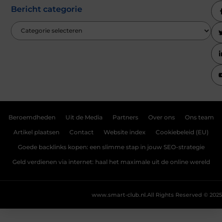
Bericht categorie
Beroemdheden
Uit de Media
Partners
Over ons
Ons team
Artikel plaatsen
Contact
Website index
Cookiebeleid (EU)
Goede backlinks kopen: een slimme stap in jouw SEO-strategie
Geld verdienen via internet: haal het maximale uit de online wereld
www.smart-club.nl.
All Rights Reserved © 2025