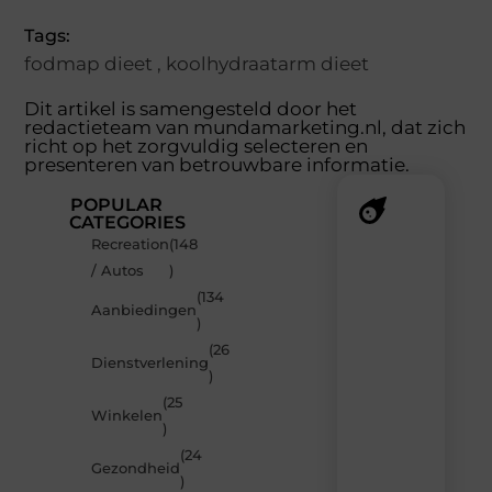
Tags:
fodmap dieet
,
koolhydraatarm dieet
Dit artikel is samengesteld door het
redactieteam van mundamarketing.nl, dat zich
richt op het zorgvuldig selecteren en
presenteren van betrouwbare informatie.
POPULAR
CATEGORIES
Recreation
(148
Recente
/ Autos
)
berichten
(134
Laat
Aanbiedingen
)
je
inspireren
(26
Dienstverlening
door
)
de
(25
nieuwste
Winkelen
artikelen
)
van
(24
MundaMarketing.nl
Gezondheid
)
–