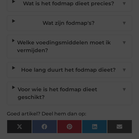
Wat is het fodmap dieet precies?
▼
Wat zijn fodmap's?
▼
Welke voedingsmiddelen moet ik
▼
vermijden?
Hoe lang duurt het fodmap dieet?
▼
Voor wie is het fodmap dieet
▼
geschikt?
Goed artikel? Deel hem dan op:
X
Facebook
Pinterest
LinkedIn
Email
(Twitter)