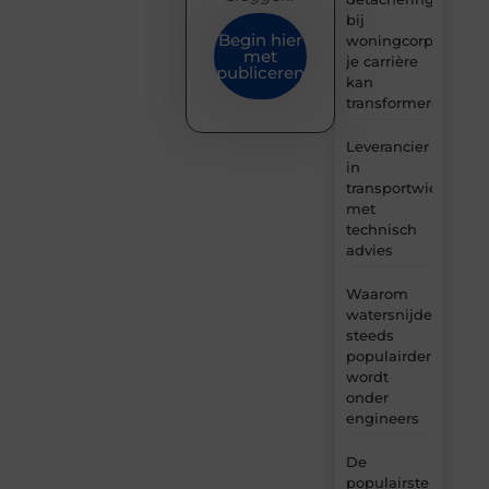
bij
Begin hier
woningcorporaties
met
je carrière
publiceren
kan
transformeren
Leverancier
in
transportwielen
met
technisch
advies
Waarom
watersnijden
steeds
populairder
wordt
onder
engineers
De
populairste