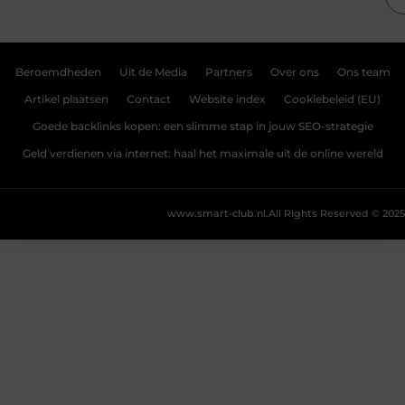
Beroemdheden
Uit de Media
Partners
Over ons
Ons team
Artikel plaatsen
Contact
Website index
Cookiebeleid (EU)
Goede backlinks kopen: een slimme stap in jouw SEO-strategie
Geld verdienen via internet: haal het maximale uit de online wereld
www.smart-club.nl.
All Rights Reserved © 2025