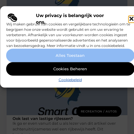
Uw privacy is belangrijk voor
RECREATION / AUTOS
ons.
Wij maken gebruik van cookies en vergelijkbare technologieën om te
De voordelen van het inhuren van een
deejay
begrijpen hoe onze website wordt gebruikt en om uw ervaring te
Nu het eindelijk weer mag, wordt er (uiteraard) volop
verbeteren. Afhankelijk van uw voorkeuren worden cookies ingezet
gefeest. Studenten hervatten hun wekelijkse
voor bijvoorbeeld gepersonaliseerde advertenties en het analyseren
feestweekenden en verjaardagen worden uitgebreider
van bezoekersgedrag. Meer informatie vindt u in ons cookiebeleid.
gevierd
Alles Toestaan
Smartclub
Cookies Beheren
Cookiebeleid
RECREATION / AUTOS
Ook last van lastige rijlessen?
Ik ga er even vanuit dat u als lezer van dit artikel over
achteruitrijcameras wel een rijbewijs heeft. Dit