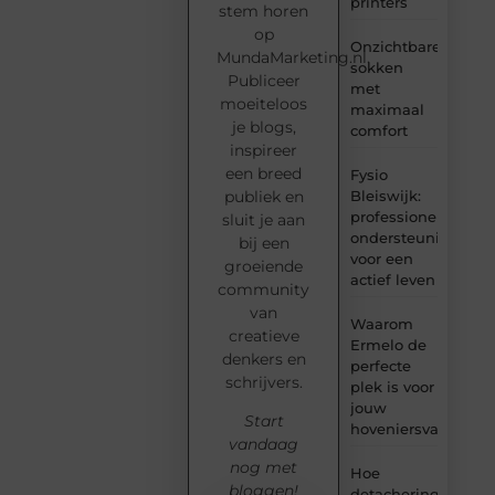
printers
stem horen
op
Onzichtbare
MundaMarketing.nl.
sokken
Publiceer
met
moeiteloos
maximaal
je blogs,
comfort
inspireer
een breed
Fysio
Bleiswijk:
publiek en
professionele
sluit je aan
ondersteuning
bij een
voor een
groeiende
actief leven
community
van
Waarom
creatieve
Ermelo de
denkers en
perfecte
schrijvers.
plek is voor
jouw
Start
hoveniersvaardigh
vandaag
nog met
Hoe
bloggen!
detachering