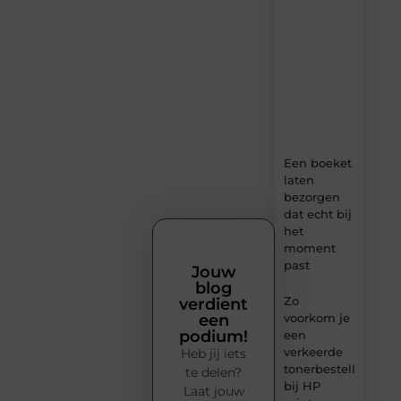
dagelijks
verse
content,
boordevol
ideeën,
tips
en
inzichten.
Een boeket
laten
bezorgen
dat echt bij
het
moment
past
Jouw
blog
Zo
verdient
voorkom je
een
podium!
een
verkeerde
Heb jij iets
tonerbestelling
te delen?
bij HP
Laat jouw