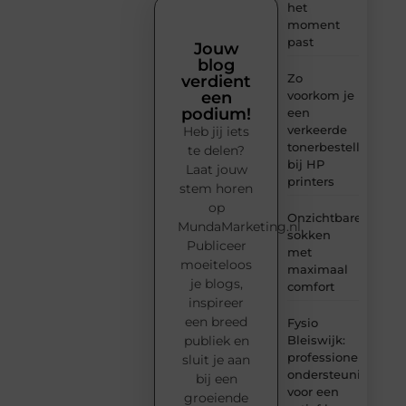
het
moment
past
Jouw
blog
Zo
verdient
voorkom je
een
podium!
een
verkeerde
Heb jij iets
tonerbestelling
te delen?
bij HP
Laat jouw
printers
stem horen
op
Onzichtbare
MundaMarketing.nl.
sokken
Publiceer
met
moeiteloos
maximaal
je blogs,
comfort
inspireer
een breed
Fysio
Bleiswijk:
publiek en
professionele
sluit je aan
ondersteuning
bij een
voor een
groeiende