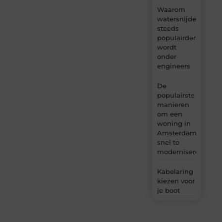
Waarom
watersnijden
steeds
populairder
wordt
onder
engineers
De
populairste
manieren
om een
woning in
Amsterdam
snel te
moderniseren
Kabelaring
kiezen voor
je boot