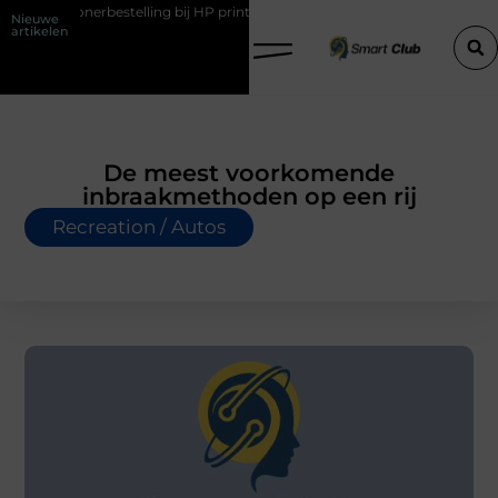
erbestelling bij HP printers
Onzichtbare sokken met maximaal comf
Nieuwe
artikelen
De meest voorkomende
inbraakmethoden op een rij
Recreation / Autos