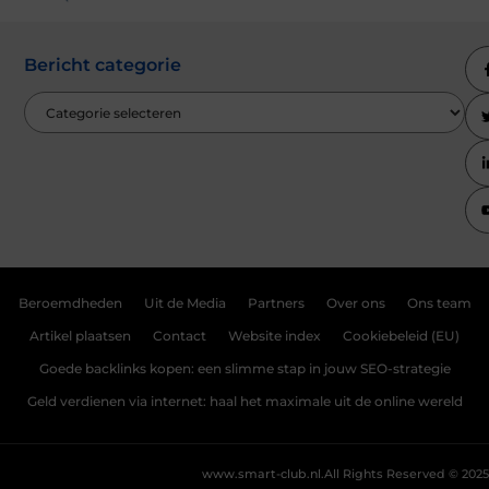
Bericht categorie
Beroemdheden
Uit de Media
Partners
Over ons
Ons team
Artikel plaatsen
Contact
Website index
Cookiebeleid (EU)
Goede backlinks kopen: een slimme stap in jouw SEO-strategie
Geld verdienen via internet: haal het maximale uit de online wereld
www.smart-club.nl.
All Rights Reserved © 2025