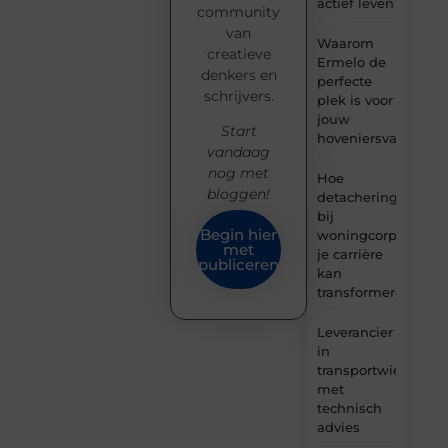
actief leven
community
van
Waarom
creatieve
Ermelo de
denkers en
perfecte
schrijvers.
plek is voor
jouw
Start
hoveniersvaardigh
vandaag
nog met
Hoe
bloggen!
detachering
bij
Begin hier
woningcorporaties
met
je carrière
publiceren
kan
transformeren
Leverancier
in
transportwielen
met
technisch
advies