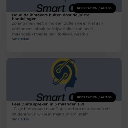
RECREATION / AUTOS
Houd de inbrekers buiten door de juiste
handelingen
Zolang men leeft in huizen, zullen we er niet aan
ontkomen. Inbraken. Vrijwel elke stad heeft
maandelijks tientallen inbraken, waarbij
Smartclub
RECREATION / AUTOS
Leer Duits spreken in 3 maanden tijd
Ga je binnenkort naar Duitsland om er te wonen en
studeren? En wil je in staat zijn om jezelf
Smartclub