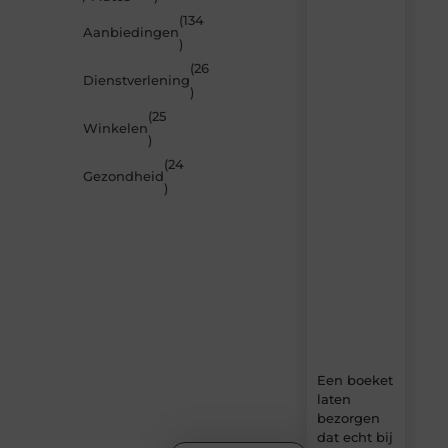
(134
Laat
Aanbiedingen
)
je
inspireren
(26
Dienstverlening
door
)
de
(25
nieuwste
Winkelen
artikelen
)
van
(24
MundaMarketing.nl
Gezondheid
)
–
dagelijks
verse
content,
boordevol
ideeën,
tips
en
inzichten.
Een boeket
laten
bezorgen
dat echt bij