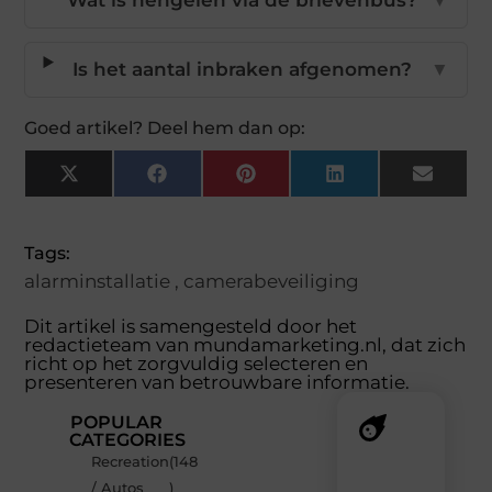
Wat is hengelen via de brievenbus?
▼
Is het aantal inbraken afgenomen?
▼
Goed artikel? Deel hem dan op:
X
Facebook
Pinterest
LinkedIn
Email
(Twitter)
Tags:
alarminstallatie
,
camerabeveiliging
Dit artikel is samengesteld door het
redactieteam van mundamarketing.nl, dat zich
richt op het zorgvuldig selecteren en
presenteren van betrouwbare informatie.
POPULAR
CATEGORIES
Recreation
(148
Recente
/ Autos
)
berichten