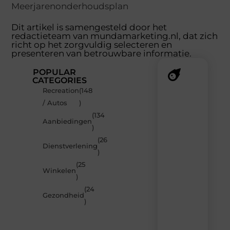
Meerjarenonderhoudsplan
Dit artikel is samengesteld door het
redactieteam van mundamarketing.nl, dat zich
richt op het zorgvuldig selecteren en
presenteren van betrouwbare informatie.
POPULAR
CATEGORIES
Recreation
(148
Recente
/ Autos
)
berichten
(134
Laat
Aanbiedingen
)
je
inspireren
(26
Dienstverlening
door
)
de
(25
nieuwste
Winkelen
artikelen
)
van
(24
MundaMarketing.nl
Gezondheid
)
–
dagelijks
verse