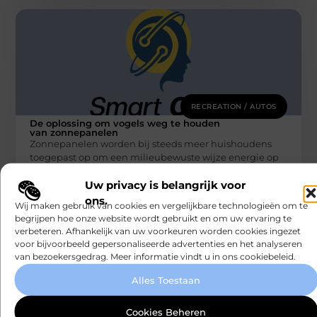
RECREATION / AUTOS
De oplossing om vogels weg te houden
van zonnepanelen
Zonnepanelen worden bij steeds meer huishoudens
toegepast op om een milieubewuste wijze energie op
te wekken. Om de duurzame productie
Smartclub
Uw privacy is belangrijk voor
ons.
Wij maken gebruik van cookies en vergelijkbare technologieën om te
begrijpen hoe onze website wordt gebruikt en om uw ervaring te
verbeteren. Afhankelijk van uw voorkeuren worden cookies ingezet
voor bijvoorbeeld gepersonaliseerde advertenties en het analyseren
van bezoekersgedrag. Meer informatie vindt u in ons cookiebeleid.
Alles Toestaan
Cookies Beheren