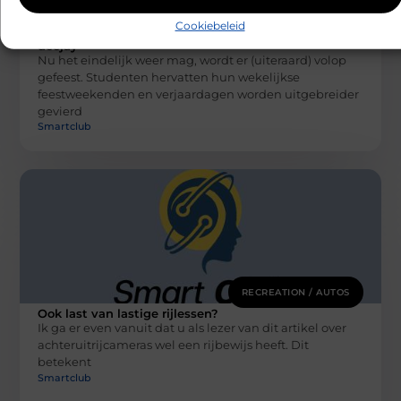
RECREATION / AUTOS
Cookiebeleid
De voordelen van het inhuren van een
deejay
Nu het eindelijk weer mag, wordt er (uiteraard) volop
gefeest. Studenten hervatten hun wekelijkse
feestweekenden en verjaardagen worden uitgebreider
gevierd
Smartclub
RECREATION / AUTOS
Ook last van lastige rijlessen?
Ik ga er even vanuit dat u als lezer van dit artikel over
achteruitrijcameras wel een rijbewijs heeft. Dit
betekent
Smartclub