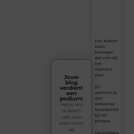
content,
boordevol
ideeën,
tips
en
inzichten.
Een boeket
laten
bezorgen
dat echt bij
het
moment
past
Jouw
blog
Zo
verdient
voorkom je
een
podium!
een
verkeerde
Heb jij iets
tonerbestelling
te delen?
bij HP
Laat jouw
printers
stem horen
op
Onzichtbare