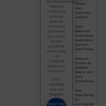
MundaMarketing.nl.
sokken
Publiceer
met
moeiteloos
maximaal
je blogs,
comfort
inspireer
een breed
Fysio
Bleiswijk:
publiek en
professionele
sluit je aan
ondersteuning
bij een
voor een
groeiende
actief leven
community
van
Waarom
creatieve
Ermelo de
denkers en
perfecte
schrijvers.
plek is voor
jouw
Start
hoveniersvaardigh
vandaag
nog met
Hoe
bloggen!
detachering
bij
Begin hier
woningcorporaties