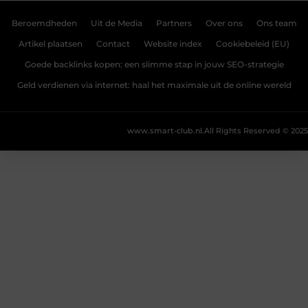
Beroemdheden
Uit de Media
Partners
Over ons
Ons team
Artikel plaatsen
Contact
Website index
Cookiebeleid (EU)
Goede backlinks kopen: een slimme stap in jouw SEO-strategie
Geld verdienen via internet: haal het maximale uit de online wereld
www.smart-club.nl.
All Rights Reserved © 2025