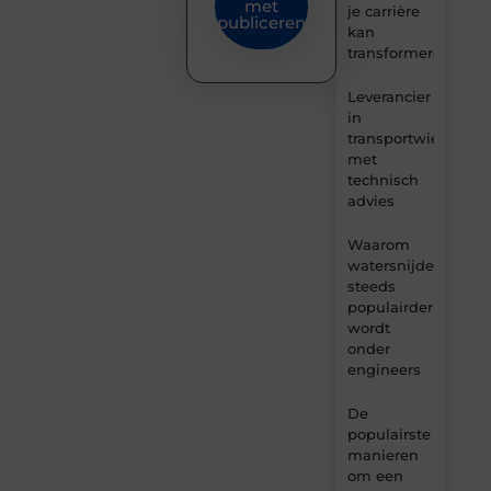
met
je carrière
publiceren
kan
transformeren
Leverancier
in
transportwielen
met
technisch
advies
Waarom
watersnijden
steeds
populairder
wordt
onder
engineers
De
populairste
manieren
om een