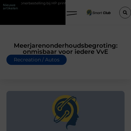
erbestelling bij HP printers
Onzichtbare sokken met maximaal com
Nieuwe
artikelen
Meerjarenonderhoudsbegroting:
onmisbaar voor iedere VvE
Recreation / Autos