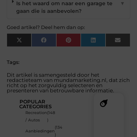
Is het waard om naar een garage te
▼
gaan die is aanbevolen?
Goed artikel? Deel hem dan op:
X
Facebook
Pinterest
LinkedIn
Email
(Twitter)
Tags:
Dit artikel is samengesteld door het
redactieteam van mundamarketing.nl, dat zich
richt op het zorgvuldig selecteren en
presenteren van betrouwbare informatie.
POPULAR
CATEGORIES
Recreation
(148
Recente
/ Autos
)
berichten
(134
Laat
Aanbiedingen
)
je