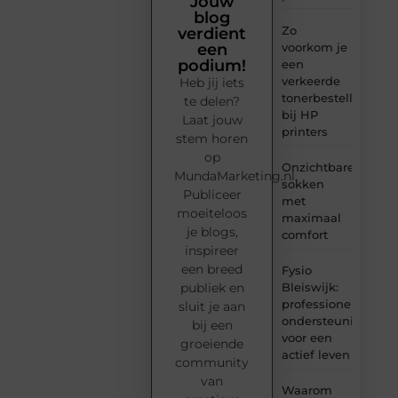
Jouw
blog
Zo
verdient
voorkom je
een
podium!
een
verkeerde
Heb jij iets
tonerbestelling
te delen?
bij HP
Laat jouw
printers
stem horen
op
Onzichtbare
MundaMarketing.nl.
sokken
Publiceer
met
moeiteloos
maximaal
je blogs,
comfort
inspireer
een breed
Fysio
Bleiswijk:
publiek en
professionele
sluit je aan
ondersteuning
bij een
voor een
groeiende
actief leven
community
van
Waarom