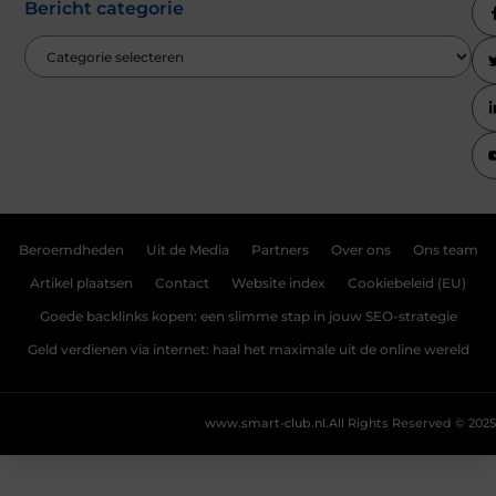
Bericht categorie
Beroemdheden
Uit de Media
Partners
Over ons
Ons team
Artikel plaatsen
Contact
Website index
Cookiebeleid (EU)
Goede backlinks kopen: een slimme stap in jouw SEO-strategie
Geld verdienen via internet: haal het maximale uit de online wereld
www.smart-club.nl.
All Rights Reserved © 2025