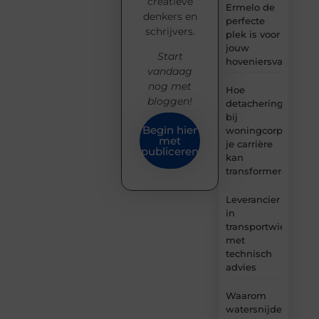
creatieve
Ermelo de
denkers en
perfecte
schrijvers.
plek is voor
jouw
Start
hoveniersvaardigh
vandaag
nog met
Hoe
bloggen!
detachering
bij
Begin hier
woningcorporaties
met
je carrière
publiceren
kan
transformeren
Leverancier
in
transportwielen
met
technisch
advies
Waarom
watersnijden