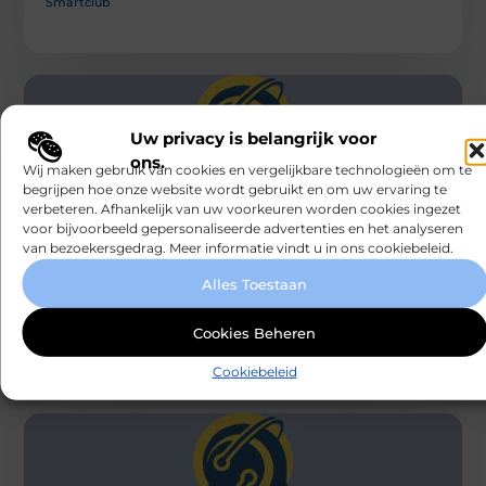
Smartclub
Uw privacy is belangrijk voor
ons.
Wij maken gebruik van cookies en vergelijkbare technologieën om te
begrijpen hoe onze website wordt gebruikt en om uw ervaring te
verbeteren. Afhankelijk van uw voorkeuren worden cookies ingezet
RECREATION / AUTOS
voor bijvoorbeeld gepersonaliseerde advertenties en het analyseren
van bezoekersgedrag. Meer informatie vindt u in ons cookiebeleid.
De voordelen van het inhuren van een
deejay
Nu het eindelijk weer mag, wordt er (uiteraard) volop
Alles Toestaan
gefeest. Studenten hervatten hun wekelijkse
feestweekenden en verjaardagen worden uitgebreider
Cookies Beheren
gevierd
Smartclub
Cookiebeleid