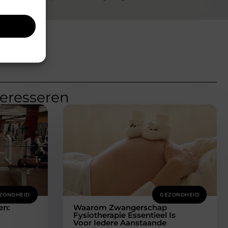
teresseren
ZONDHEID
GEZONDHEID
en:
Waarom Zwangerschap
Fysiotherapie Essentieel Is
Voor Iedere Aanstaande