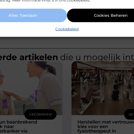
drag. Meer informatie vindt u in ons cookiebeleid.
Alles Toestaan
Cookies Beheren
Cookiebeleid
rde artikelen
die u mogelijk in
GEZONDHEID
GE
un baanbrekend
Herstellen met vertrouw
k naar
kies voor een
ierkanker via
fysiotherapeut in