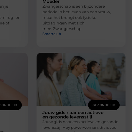
Moeder
n je
Zwangerschap is een bijzondere
periode in het leven van een vrouw,
 om rug- en
maar het brengt ook fysieke
re of
uitdagingen met zich
mee. Zwangerschap
Smartclub
ZONDHEID
GEZONDHEID
Jouw gids naar een actieve
en gezonde levensstijl
Jouw gids naar een actieve en gezonde
levensstijl Hey powerwoman, dit is voor
een