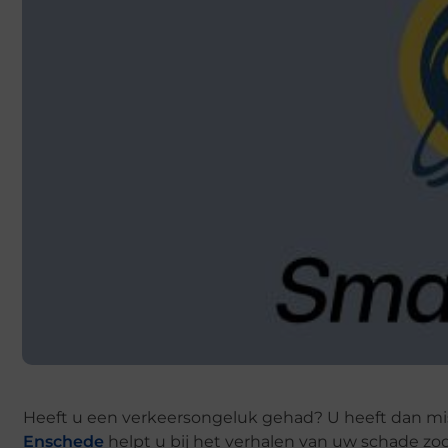
Heeft u een verkeersongeluk gehad? U heeft dan mi
Enschede
helpt u bij het verhalen van uw schade zoda