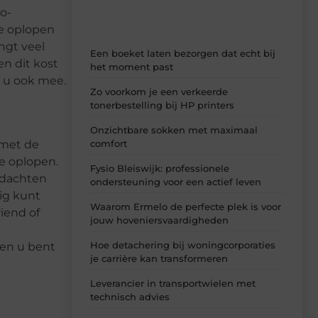
o-
de oplopen
ngt veel
Een boeket laten bezorgen dat echt bij
n dit kost
het moment past
e u ook mee.
Zo voorkom je een verkeerde
tonerbestelling bij HP printers
Onzichtbare sokken met maximaal
comfort
 met de
de oplopen.
Fysio Bleiswijk: professionele
gedachten
ondersteuning voor een actief leven
dig kunt
Waarom Ermelo de perfecte plek is voor
riend of
jouw hoveniersvaardigheden
Hoe detachering bij woningcorporaties
ren u bent
je carrière kan transformeren
Leverancier in transportwielen met
technisch advies