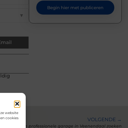
Begin hier met publiceren
▼
Email
uldig
nze website
den cookies
VOLGENDE →
Een professionele garage in Veenendaal zoeken