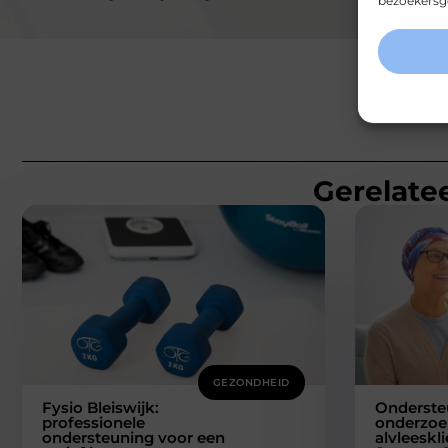
bezoekersge
Gerelatee
GEZONDHEID
Fysio Bleiswijk:
Onderste
professionele
onderzoe
ondersteuning voor een
alvleeskl