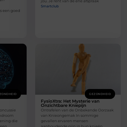
jou. Je rent van de ene afspraak
Smartclub
is een goed
ZONDHEID
GEZONDHEID
FysioXtra: Het Mysterie van
Onzichtbare Kniepijn
oncussie
Ontrafelen van de Onbekende Oorzaak
yndroom
van Knieongemak In sommige
ening die
gevallen ervaren mensen
 een
aanhoudende pijn in hun knieën