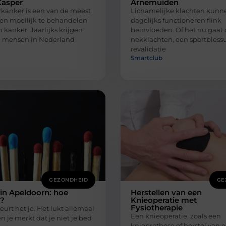
Casper
Arnemuiden
rkanker is een van de meest
Lichamelijke klachten kunne
 en moeilijk te behandelen
dagelijks functioneren flink
kanker. Jaarlijks krijgen
beïnvloeden. Of het nu gaat
 mensen in Nederland
nekklachten, een sportblessu
revalidatie
Smartclub
GEZONDHEID
GE
in Apeldoorn: hoe
Herstellen van een
r?
Knieoperatie met
Fysiotherapie
urt het je. Het lukt allemaal
Een knieoperatie, zoals een
n je merkt dat je niet je bed
knieprothese of herstel van 