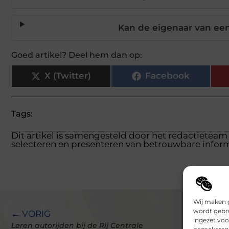
Kan de eigenaar van ee
Goed artikel? Deel hem dan op:
X (Twitter)
Facebook
Tags:
Dit artikel is samengesteld door het redactieteam
selecteren en presenteren van betrouwbare inform
Wij maken g
wordt gebru
← VORIG
ingezet voo
Leren autorijden bij de Rij Centrale