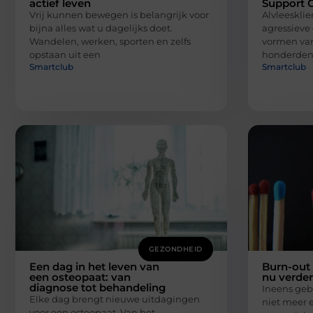
actief leven
Support 
Vrij kunnen bewegen is belangrijk voor
Alvleesklie
bijna alles wat u dagelijks doet.
agressieve
Wandelen, werken, sporten en zelfs
vormen van 
opstaan uit een
honderden
Smartclub
Smartclub
GEZONDHEID
Een dag in het leven van
Burn-out 
een osteopaat: van
nu verde
diagnose tot behandeling
Ineens gebe
Elke dag brengt nieuwe uitdagingen
niet meer e
voor een osteopaat. Van het