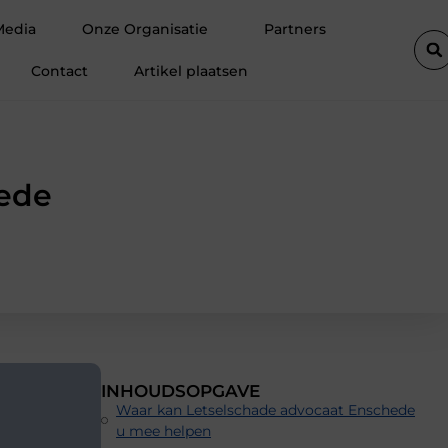
ssionele ondersteuning voor een actief leven
Waarom Ermelo de p
Media
Onze Organisatie
Partners
Contact
Artikel plaatsen
hede
INHOUDSOPGAVE
Waar kan Letselschade advocaat Enschede
u mee helpen