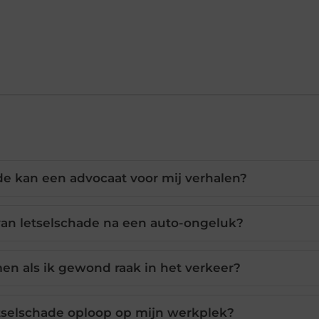
de kan een advocaat voor mij verhalen?
van letselschade na een auto-ongeluk?
men als ik gewond raak in het verkeer?
etselschade oploop op mijn werkplek?