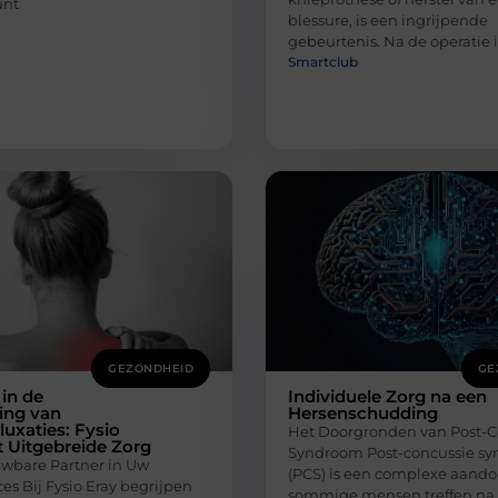
unt
blessure, is een ingrijpende
gebeurtenis. Na de operatie 
Smartclub
GEZONDHEID
GE
 in de
Individuele Zorg na een
ing van
Hersenschudding
uxaties: Fysio
Het Doorgronden van Post-C
t Uitgebreide Zorg
Syndroom Post-concussie s
wbare Partner in Uw
(PCS) is een complexe aando
es Bij Fysio Eray begrijpen
sommige mensen treffen na