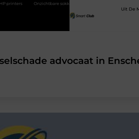
zichtbare sokken met maximaal comfort
Fysio Bleiswijk: profe
Uit De 
selschade advocaat in Ensc