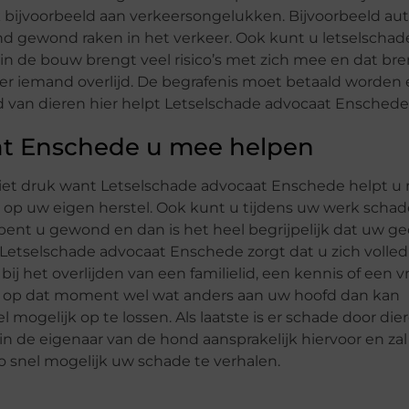
bijvoorbeeld aan verkeersongelukken. Bijvoorbeeld aut
nd gewond raken in het verkeer. Ook kunt u letselscha
 in de bouw brengt veel risico’s met zich mee en dat bre
r iemand overlijd. De begrafenis moet betaald worden e
ld van dieren hier helpt Letselschade advocaat Ensched
at Enschede u mee helpen
niet druk want Letselschade advocaat Enschede helpt u
n op uw eigen herstel. Ook kunt u tijdens uw werk scha
en bent u gewond en dan is het heel begrijpelijk dat uw 
l. Letselschade advocaat Enschede zorgt dat u zich volle
ij het overlijden van een familielid, een kennis of een v
ft op dat moment wel wat anders aan uw hoofd dan kan
 mogelijk op te lossen. Als laatste is er schade door die
in de eigenaar van de hond aansprakelijk hiervoor en zal
 snel mogelijk uw schade te verhalen.