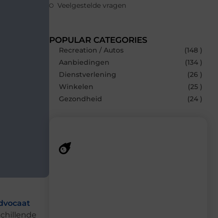
Veelgestelde vragen
POPULAR CATEGORIES
Recreation / Autos
(148 )
Aanbiedingen
(134 )
Dienstverlening
(26 )
Winkelen
(25 )
Gezondheid
(24 )
Recente berichten
Laat je inspireren door de nieuwste
artikelen van MundaMarketing.nl –
dagelijks verse content, boordevol
dvocaat
ideeën, tips en inzichten.
schillende