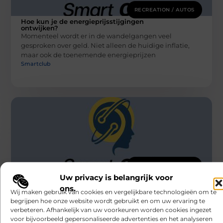
RECREATION / AUTOS
Hoe kun je de energieprijsstijgingen
ontwijken?
Momenteel wordt er in de wandelgangen veel
gesproken over geld. Niet alleen de huidige inflatie,
maar ook de toenemende energieprijzen
Smartclub
RECREATION / AUTOS
Uw privacy is belangrijk voor
De oplossing om vogels weg te houden
van zonnepanelen
ons.
Zonnepanelen worden bij steeds meer huishoudens
Wij maken gebruik van cookies en vergelijkbare technologieën om te
toegepast op om een milieubewuste wijze energie op
begrijpen hoe onze website wordt gebruikt en om uw ervaring te
verbeteren. Afhankelijk van uw voorkeuren worden cookies ingezet
te wekken. Om de duurzame productie
voor bijvoorbeeld gepersonaliseerde advertenties en het analyseren
Smartclub