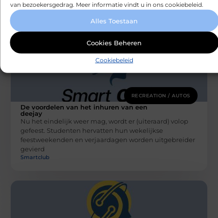
van bezoekersgedrag. Meer informatie vindt u in ons cookiebeleid.
Alles Toestaan
Cookies Beheren
Cookiebeleid
RECREATION / AUTOS
De voordelen van het inhuren van een
deejay
Nu het eindelijk weer mag, wordt er (uiteraard) volop
gefeest. Studenten hervatten hun wekelijkse
feestweekenden en verjaardagen worden uitgebreider
gevierd
Smartclub