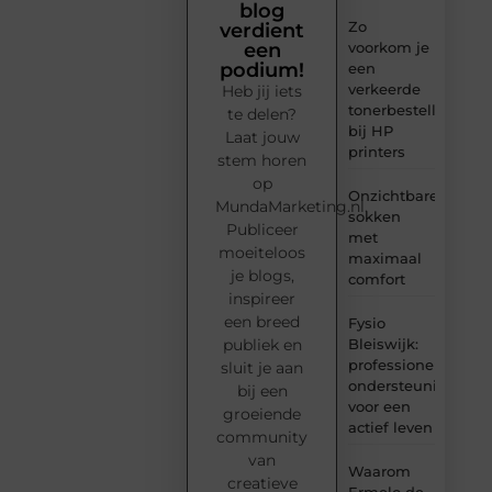
blog
Zo
verdient
voorkom je
een
podium!
een
verkeerde
Heb jij iets
tonerbestelling
te delen?
bij HP
Laat jouw
printers
stem horen
op
Onzichtbare
MundaMarketing.nl.
sokken
Publiceer
met
moeiteloos
maximaal
je blogs,
comfort
inspireer
een breed
Fysio
Bleiswijk:
publiek en
professionele
sluit je aan
ondersteuning
bij een
voor een
groeiende
actief leven
community
van
Waarom
creatieve
Ermelo de