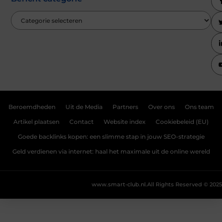
Beroemdheden
Uit de Media
Partners
Over ons
Ons team
Artikel plaatsen
Contact
Website index
Cookiebeleid (EU)
Goede backlinks kopen: een slimme stap in jouw SEO-strategie
Geld verdienen via internet: haal het maximale uit de online wereld
www.smart-club.nl.
All Rights Reserved © 2025