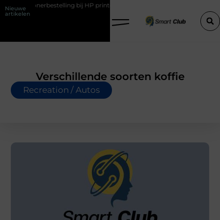
rbestelling bij HP printers
Onzichtbare sokken met maximaal comf
Nieuwe
artikelen
Verschillende soorten koffie
Recreation / Autos