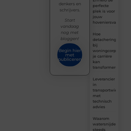
denkers en
perfecte
schrijvers.
plek is voor
jouw
Start
hoveniersvaardigh
vandaag
nog met
Hoe
bloggen!
detachering
bij
Begin hier
woningcorporaties
met
je carrière
publiceren
kan
transformeren
Leverancier
in
transportwielen
met
technisch
advies
Waarom
watersnijden
steeds