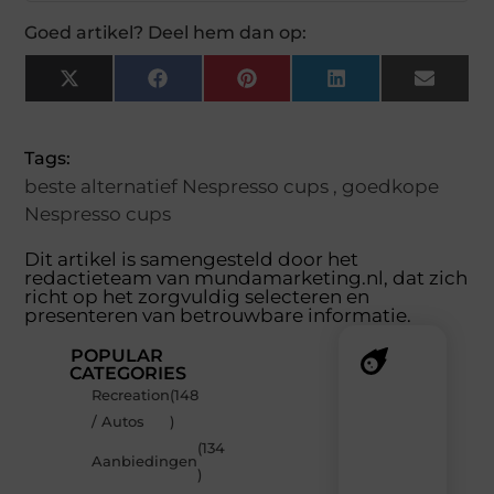
Goed artikel? Deel hem dan op:
X
Facebook
Pinterest
LinkedIn
Email
(Twitter)
Tags:
beste alternatief Nespresso cups
,
goedkope
Nespresso cups
Dit artikel is samengesteld door het
redactieteam van mundamarketing.nl, dat zich
richt op het zorgvuldig selecteren en
presenteren van betrouwbare informatie.
POPULAR
CATEGORIES
Recreation
(148
Recente
/ Autos
)
berichten
(134
Laat
Aanbiedingen
)
je