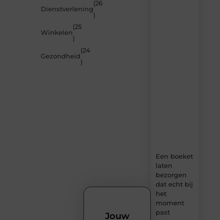
inspireren
(26
Dienstverlening
door
)
de
(25
nieuwste
Winkelen
artikelen
)
van
(24
MundaMarketing.nl
Gezondheid
)
–
dagelijks
verse
content,
boordevol
ideeën,
tips
en
inzichten.
Een boeket
laten
bezorgen
dat echt bij
het
moment
past
Jouw