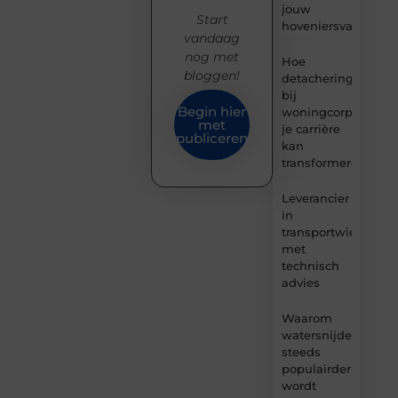
jouw
Start
hoveniersvaardigh
vandaag
nog met
Hoe
bloggen!
detachering
bij
Begin hier
woningcorporaties
met
je carrière
publiceren
kan
transformeren
Leverancier
in
transportwielen
met
technisch
advies
Waarom
watersnijden
steeds
populairder
wordt