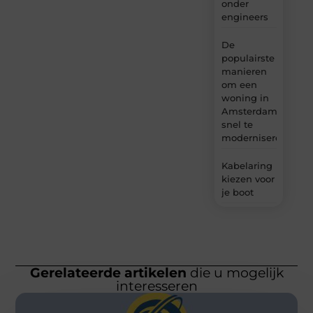
onder
engineers
De
populairste
manieren
om een
woning in
Amsterdam
snel te
moderniseren
Kabelaring
kiezen voor
je boot
Gerelateerde artikelen
die u mogelijk
interesseren