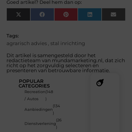
Goed artikel? Deel hem dan op:
X
Facebook
Pinterest
LinkedIn
Email
(Twitter)
Tags:
agrarisch advies
,
stal inrichting
Dit artikel is samengesteld door het
redactieteam van mundamarketing.nl, dat zich
richt op het zorgvuldig selecteren en
presenteren van betrouwbare informatie.
POPULAR
CATEGORIES
Recreation
(148
Recente
/ Autos
)
berichten
(134
Laat
Aanbiedingen
)
je
inspireren
(26
Dienstverlening
door
)
de