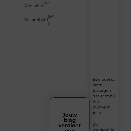
(25
nieuwste
Winkelen
artikelen
)
van
(24
MundaMarketing.nl
Gezondheid
)
–
dagelijks
verse
content,
boordevol
ideeën,
tips
en
inzichten.
Een boeket
laten
bezorgen
dat echt bij
het
moment
past
Jouw
blog
Zo
verdient
voorkom je
een