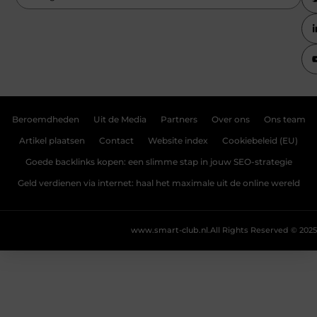
Beroemdheden
Uit de Media
Partners
Over ons
Ons team
Artikel plaatsen
Contact
Website index
Cookiebeleid (EU)
Goede backlinks kopen: een slimme stap in jouw SEO-strategie
Geld verdienen via internet: haal het maximale uit de online wereld
www.smart-club.nl.
All Rights Reserved © 2025