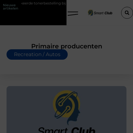
erde tonerbestelling bij HP printers
Onzichtbare sokken met maxim
Nieuwe
artikelen
Primaire producenten
Recreation / Autos