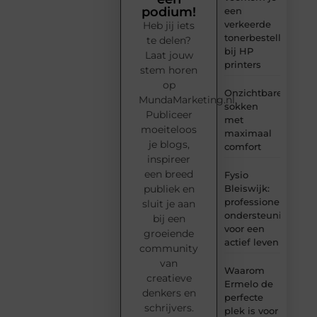
podium!
een
verkeerde
Heb jij iets
tonerbestelling
te delen?
bij HP
Laat jouw
printers
stem horen
op
Onzichtbare
MundaMarketing.nl.
sokken
Publiceer
met
moeiteloos
maximaal
je blogs,
comfort
inspireer
een breed
Fysio
Bleiswijk:
publiek en
professionele
sluit je aan
ondersteuning
bij een
voor een
groeiende
actief leven
community
van
Waarom
creatieve
Ermelo de
denkers en
perfecte
schrijvers.
plek is voor