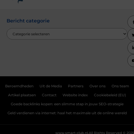
Bericht categorie
Beroemdheden
Uit de Media
Partners
Over ons
Ons team
Artikel plaatsen
Contact
Website index
Cookiebeleid (EU)
Goede backlinks kopen: een slimme stap in jouw SEO-strategie
Geld verdienen via internet: haal het maximale uit de online wereld
www.smart-club.nl.
All Rights Reserved © 2025