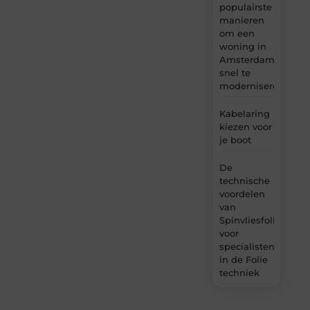
populairste
manieren
om een
woning in
Amsterdam
snel te
moderniseren
Kabelaring
kiezen voor
je boot
De
technische
voordelen
van
Spinvliesfolie
voor
specialisten
in de Folie
techniek