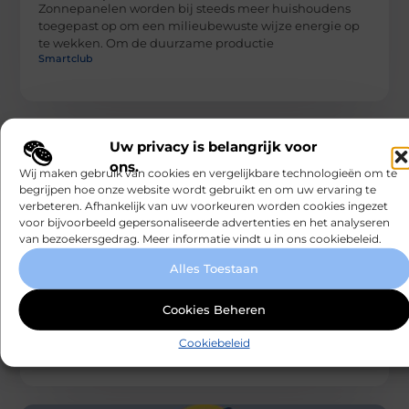
Zonnepanelen worden bij steeds meer huishoudens
toegepast op om een milieubewuste wijze energie op
te wekken. Om de duurzame productie
Smartclub
Uw privacy is belangrijk voor
ons.
Wij maken gebruik van cookies en vergelijkbare technologieën om te
begrijpen hoe onze website wordt gebruikt en om uw ervaring te
verbeteren. Afhankelijk van uw voorkeuren worden cookies ingezet
voor bijvoorbeeld gepersonaliseerde advertenties en het analyseren
van bezoekersgedrag. Meer informatie vindt u in ons cookiebeleid.
RECREATION / AUTOS
De voordelen van het inhuren van een
Alles Toestaan
deejay
Nu het eindelijk weer mag, wordt er (uiteraard) volop
Cookies Beheren
gefeest. Studenten hervatten hun wekelijkse
feestweekenden en verjaardagen worden uitgebreider
Cookiebeleid
gevierd
Smartclub