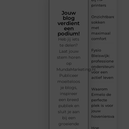
printers
Jouw
Onzichtbare
blog
sokken
verdient
met
een
podium!
maximaal
comfort
Heb jij iets
te delen?
Fysio
Laat jouw
Bleiswijk:
stem horen
professionele
op
ondersteuning
MundaMarketing.nl.
voor een
Publiceer
actief leven
moeiteloos
je blogs,
Waarom
inspireer
Ermelo de
een breed
perfecte
plek is voor
publiek en
jouw
sluit je aan
hoveniersvaardigh
bij een
groeiende
Hoe