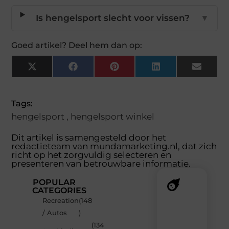
Is hengelsport slecht voor vissen?
▼
Goed artikel? Deel hem dan op:
X
Facebook
Pinterest
LinkedIn
Email
(Twitter)
Tags:
hengelsport
,
hengelsport winkel
Dit artikel is samengesteld door het
redactieteam van mundamarketing.nl, dat zich
richt op het zorgvuldig selecteren en
presenteren van betrouwbare informatie.
POPULAR
CATEGORIES
Recreation
(148
Recente
/ Autos
)
berichten
(134