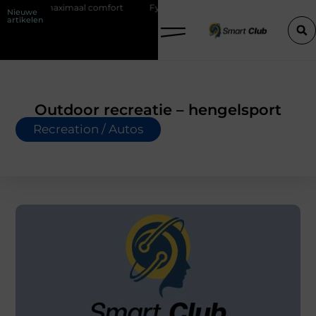
aximaal comfort
Fysio Bleiswijk: professionele ondersteuning voor ee
Nieuwe
artikelen
Outdoor recreatie – hengelsport
Recreation / Autos