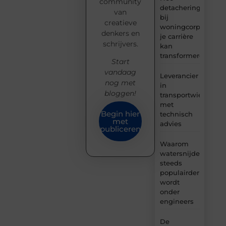
community
detachering
van
bij
creatieve
woningcorporaties
denkers en
je carrière
schrijvers.
kan
transformeren
Start
vandaag
Leverancier
nog met
in
bloggen!
transportwielen
met
Begin hier
technisch
met
advies
publiceren
Waarom
watersnijden
steeds
populairder
wordt
onder
engineers
De