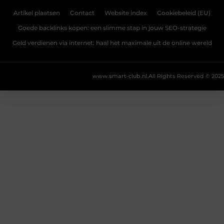
Artikel plaatsen
Contact
Website index
Cookiebeleid (EU)
Goede backlinks kopen: een slimme stap in jouw SEO-strategie
Geld verdienen via internet: haal het maximale uit de online wereld
www.smart-club.nl.
All Rights Reserved © 2025