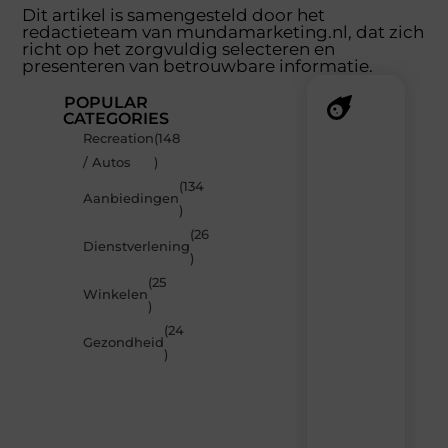
Dit artikel is samengesteld door het
redactieteam van mundamarketing.nl, dat zich
richt op het zorgvuldig selecteren en
presenteren van betrouwbare informatie.
POPULAR
CATEGORIES
Recreation
(148
Recente
/ Autos
)
berichten
(134
Laat
Aanbiedingen
)
je
inspireren
(26
Dienstverlening
door
)
de
(25
nieuwste
Winkelen
artikelen
)
van
(24
MundaMarketing.nl
Gezondheid
)
–
dagelijks
verse
content,
boordevol
ideeën,