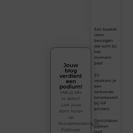
tips
en
inzichten.
Een boeket
laten
bezorgen
dat echt bij
het
moment
past
Jouw
blog
Zo
verdient
voorkom je
een
podium!
een
verkeerde
Heb jij iets
tonerbestelling
te delen?
bij HP
Laat jouw
printers
stem horen
op
Onzichtbare
MundaMarketing.nl.
sokken
Publiceer
met