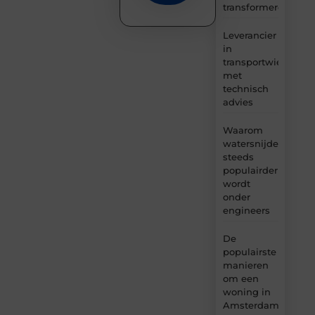
transformeren
Leverancier
in
transportwielen
met
technisch
advies
Waarom
watersnijden
steeds
populairder
wordt
onder
engineers
De
populairste
manieren
om een
woning in
Amsterdam