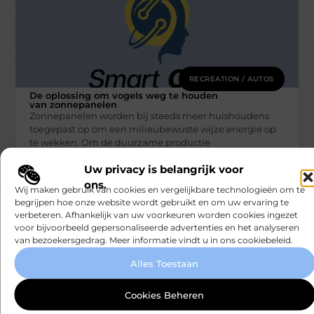
RECREATION / AUTOS
De oplossing om vogels weg te houden
van zonnepanelen
Zonnepanelen worden bij steeds meer huishoudens
toegepast op om een milieubewuste wijze energie op
te wekken. Om de duurzame productie
Smartclub
Uw privacy is belangrijk voor
ons.
Wij maken gebruik van cookies en vergelijkbare technologieën om te
begrijpen hoe onze website wordt gebruikt en om uw ervaring te
verbeteren. Afhankelijk van uw voorkeuren worden cookies ingezet
voor bijvoorbeeld gepersonaliseerde advertenties en het analyseren
van bezoekersgedrag. Meer informatie vindt u in ons cookiebeleid.
Alles Toestaan
Cookies Beheren
RECREATION / AUTOS