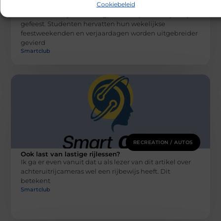
De voordelen van het inhuren van een
Cookiebeleid
deejay
Nu het eindelijk weer mag, wordt er (uiteraard) volop
gefeest. Studenten hervatten hun wekelijkse
feestweekenden en verjaardagen worden uitgebreider
gevierd
Smartclub
RECREATION / AUTOS
Ook last van lastige rijlessen?
Ik ga er even vanuit dat u als lezer van dit artikel over
achteruitrijcameras wel een rijbewijs heeft. Dit
betekent
Smartclub