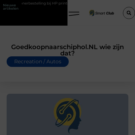
rbestelling bij HP printers
Onzichtbare sokken met maximaal comf
Nieuwe
artikelen
Goedkoopnaarschiphol.NL wie zijn
dat?
Recreation / Autos