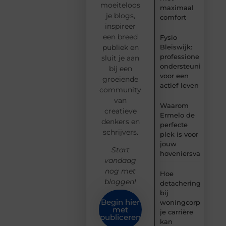
moeiteloos
maximaal
je blogs,
comfort
inspireer
een breed
Fysio
Bleiswijk:
publiek en
professionele
sluit je aan
ondersteuning
bij een
voor een
groeiende
actief leven
community
van
Waarom
creatieve
Ermelo de
denkers en
perfecte
schrijvers.
plek is voor
jouw
Start
hoveniersvaardigh
vandaag
nog met
Hoe
bloggen!
detachering
bij
Begin hier
woningcorporaties
met
je carrière
publiceren
kan