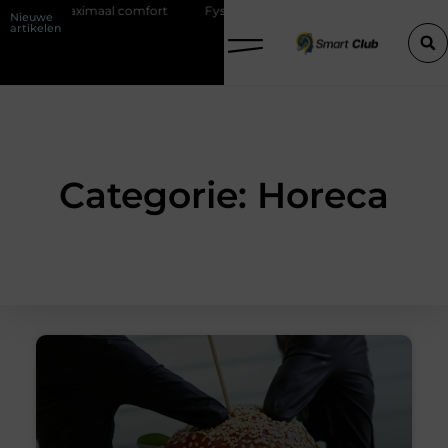
 met maximaal comfort
Fysio Bleiswijk: professionele ondersteuning 
Nieuwe
artikelen
Categorie: Horeca