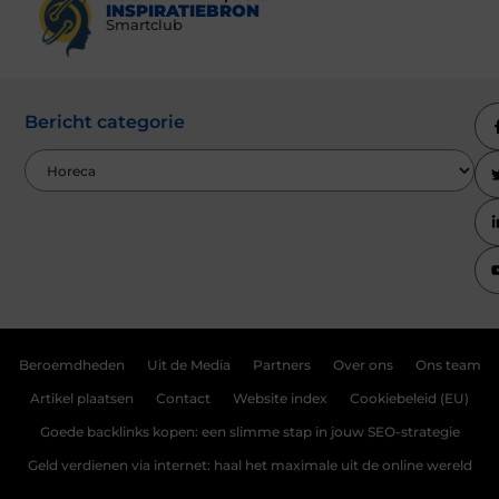
INSPIRATIEBRON
Smartclub
Bericht categorie
Beroemdheden
Uit de Media
Partners
Over ons
Ons team
Artikel plaatsen
Contact
Website index
Cookiebeleid (EU)
Goede backlinks kopen: een slimme stap in jouw SEO-strategie
Geld verdienen via internet: haal het maximale uit de online wereld