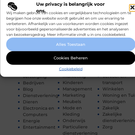
Uw privacy is belangrijk voor
ons.
Eten en drinken
Rechten
Wij maken gebruik van cookies en vergelijkbare technologieën om te
CATEGORIEËN
begrijpen hoe onze website wordt gebruikt en om uw ervaring te
Financieel
Recreation /
verbeteren. Afhankelijk van uw voorkeuren worden cookies ingezet
Gezondheid
Autos
Aanbiedingen
voor bijvoorbeeld gepersonaliseerde advertenties en het analyseren
Hobby en vrije
Sport
Afvalverwerking
van bezoekersgedrag. Meer informatie vindt u in ons cookiebeleid.
tijd
Toerisme
Architectuur
Horeca
Tuin en
Alles Toestaan
Auto's en
Huishoudelijk
buitenleven
Motoren
Industrie
Tweewielers
Banen en
Cookies Beheren
Internet
Vakantie
opleidingen
Cookiebeleid
Internet
Verbouwen
Beauty en
marketing
Vervoer en
verzorging
Kinderen
transport
Bedrijven
Management
Winkelen
Blog
Marketing
Woning en Tui
Dienstverlening
Meubels
Woningen
Dieren
Mode en
Zakelijk
Electronica en
Kleding
Zakelijke
Computers
Onderwijs
dienstverleni
Energie
Particuliere
Zorg
Entertainment
dienstverlening