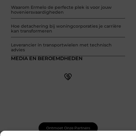
Waarom Ermelo de perfecte plek is voor jouw
hoveniersvaardigheden
Hoe detachering bij woningcorporaties je carrière
kan transformeren
Leverancier in transportwielen met technisch
advies
MEDIA EN BEROEMDHEDEN
Word onderdeel van een actieve blogcommunity
Net begonnen met bloggen? Je staat er niet alleen voor!
Sluit je aan bij een ondersteunende community waar je
leert, groeit en ontdekt. Krijg tips, feedback en inspiratie
van andere beginnende én ervaren bloggers.
Ontmoet Onze Partners