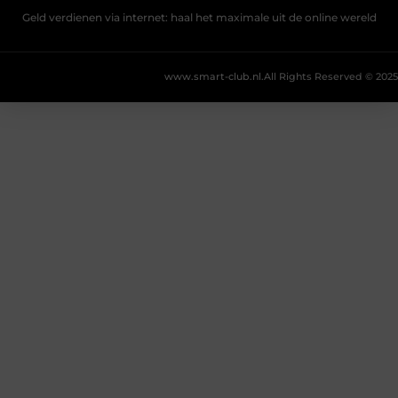
Geld verdienen via internet: haal het maximale uit de online wereld
www.smart-club.nl.
All Rights Reserved © 2025