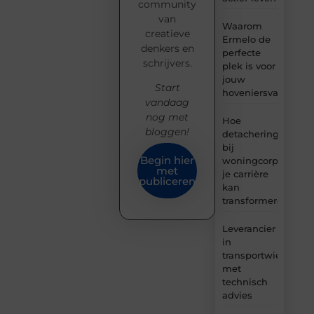
community
van
Waarom
creatieve
Ermelo de
denkers en
perfecte
schrijvers.
plek is voor
jouw
Start
hoveniersvaardigh
vandaag
nog met
Hoe
bloggen!
detachering
bij
Begin hier
woningcorporaties
met
je carrière
publiceren
kan
transformeren
Leverancier
in
transportwielen
met
technisch
advies