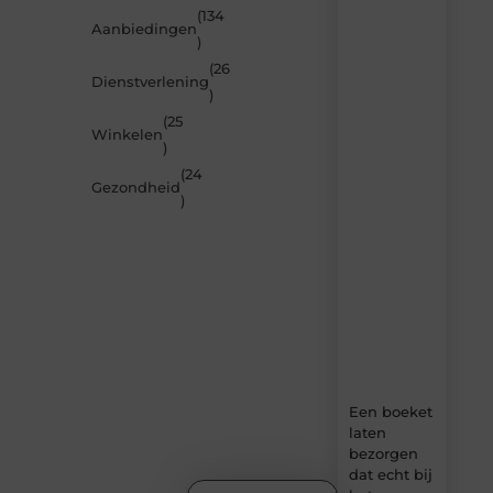
(134
Laat
Aanbiedingen
)
je
inspireren
(26
Dienstverlening
door
)
de
(25
nieuwste
Winkelen
artikelen
)
van
(24
MundaMarketing.nl
Gezondheid
)
–
dagelijks
verse
content,
boordevol
ideeën,
tips
en
inzichten.
Een boeket
laten
bezorgen
dat echt bij