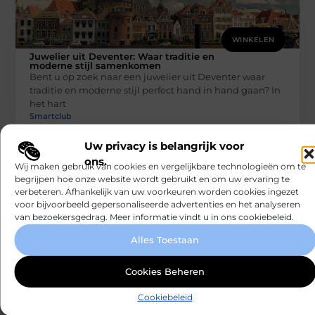
WINKELEN
Juwelier uit Deventer: Waar traditie en
moderne stijl samenkomen
Bent u op zoek naar een juwelier uit Deventer waar
traditie en moderne stijl perfect hand in hand gaan? In
het hart
Smartclub
Uw privacy is belangrijk voor
ons.
Wij maken gebruik van cookies en vergelijkbare technologieën om te
begrijpen hoe onze website wordt gebruikt en om uw ervaring te
verbeteren. Afhankelijk van uw voorkeuren worden cookies ingezet
voor bijvoorbeeld gepersonaliseerde advertenties en het analyseren
van bezoekersgedrag. Meer informatie vindt u in ons cookiebeleid.
Alles Toestaan
WINKELEN
Rauwe Honing Kopen: Wat Je Moet Weten
Cookies Beheren
voor de Beste Kwaliteit
Rauwe Honing Kopen: Een Stap Richting Natuurlijke
Gezondheid Rauwe honing kopen is een bewuste
Cookiebeleid
keuze voor iedereen die belang hecht