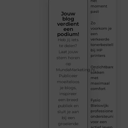
het
moment
past
Jouw
blog
Zo
verdient
voorkom je
een
podium!
een
verkeerde
Heb jij iets
tonerbestelling
te delen?
bij HP
Laat jouw
printers
stem horen
op
Onzichtbare
MundaMarketing.nl.
sokken
Publiceer
met
moeiteloos
maximaal
je blogs,
comfort
inspireer
een breed
Fysio
Bleiswijk:
publiek en
professionele
sluit je aan
ondersteuning
bij een
voor een
groeiende
actief leven