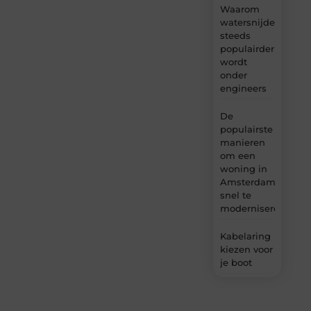
Waarom
watersnijden
steeds
populairder
wordt
onder
engineers
De
populairste
manieren
om een
woning in
Amsterdam
snel te
moderniseren
Kabelaring
kiezen voor
je boot