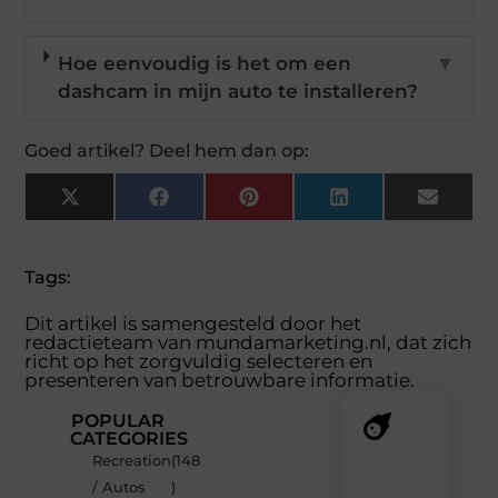
Hoe eenvoudig is het om een
▼
dashcam in mijn auto te installeren?
Goed artikel? Deel hem dan op:
X
Facebook
Pinterest
LinkedIn
Email
(Twitter)
Tags:
Dit artikel is samengesteld door het
redactieteam van mundamarketing.nl, dat zich
richt op het zorgvuldig selecteren en
presenteren van betrouwbare informatie.
POPULAR
CATEGORIES
Recreation
(148
Recente
/ Autos
)
berichten