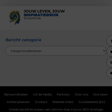
JOUW LEVEN, JOUW
INSPIRATIEBRON
Smartclub
Bericht categorie
Beroemdheden
Uit de Media
Partners
Over ons
Ons team
Artikel plaatsen
Contact
Website index
Cookiebeleid (EU)
Goede backlinks kopen: een slimme stap in jouw SEO-strategie