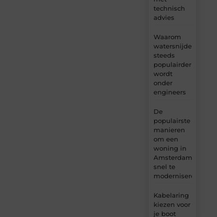
technisch
advies
Waarom
watersnijden
steeds
populairder
wordt
onder
engineers
De
populairste
manieren
om een
woning in
Amsterdam
snel te
moderniseren
Kabelaring
kiezen voor
je boot