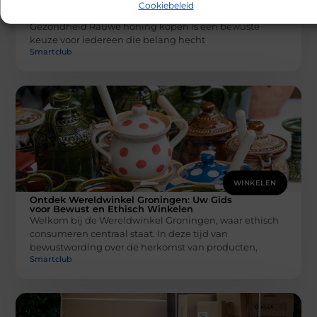
voor de Beste Kwaliteit
Cookiebeleid
Rauwe Honing Kopen: Een Stap Richting Natuurlijke
Gezondheid Rauwe honing kopen is een bewuste
keuze voor iedereen die belang hecht
Smartclub
WINKELEN
Ontdek Wereldwinkel Groningen: Uw Gids
voor Bewust en Ethisch Winkelen
Welkom bij de Wereldwinkel Groningen, waar ethisch
consumeren centraal staat. In deze tijd van
bewustwording over de herkomst van producten,
Smartclub