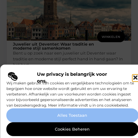
WINKELEN
Juwelier uit Deventer: Waar traditie en
moderne stijl samenkomen
Bent u op zoek naar een juwelier uit Deventer waar
traditie en moderne stijl perfect hand in hand gaan? In
het hart
Smartclub
Uw privacy is belangrijk voor
ons.
Wij maken gebruik van cookies en vergelijkbare technologieën om te
begrijpen hoe onze website wordt gebruikt en om uw ervaring te
verbeteren. Afhankelijk van uw voorkeuren worden cookies ingezet
voor bijvoorbeeld gepersonaliseerde advertenties en het analyseren
van bezoekersgedrag. Meer informatie vindt u in ons cookiebeleid.
Alles Toestaan
WINKELEN
Cookies Beheren
Rauwe Honing Kopen: Wat Je Moet Weten