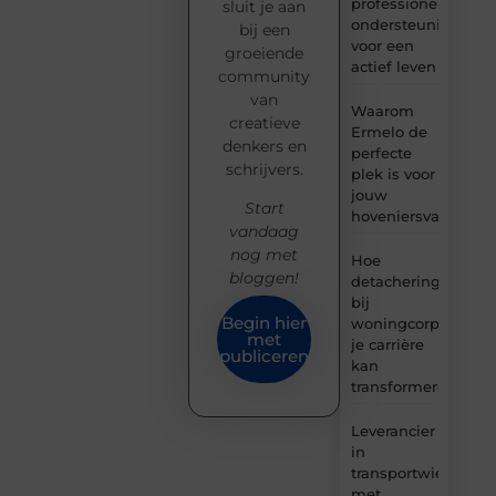
professionele
sluit je aan
ondersteuning
bij een
voor een
groeiende
actief leven
community
van
Waarom
creatieve
Ermelo de
denkers en
perfecte
schrijvers.
plek is voor
jouw
Start
hoveniersvaardigh
vandaag
nog met
Hoe
bloggen!
detachering
bij
Begin hier
woningcorporaties
met
je carrière
publiceren
kan
transformeren
Leverancier
in
transportwielen
met