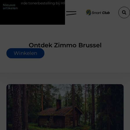
estelling bij HP printers
Onzichtbare sokken met maximaal comfort
Nieuwe
artikelen
Ontdek Zimmo Brussel
Winkelen