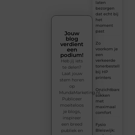
laten
bezorgen
dat echt bij
het
moment
past
Jouw
blog
Zo
verdient
voorkom je
een
podium!
een
verkeerde
Heb jij iets
tonerbestelling
te delen?
bij HP
Laat jouw
printers
stem horen
op
Onzichtbare
MundaMarketing.nl.
sokken
Publiceer
met
moeiteloos
maximaal
je blogs,
comfort
inspireer
een breed
Fysio
Bleiswijk:
publiek en