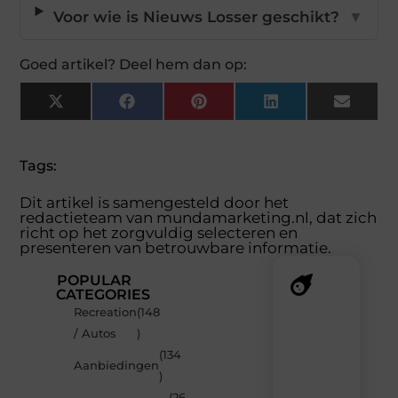
Voor wie is Nieuws Losser geschikt?
▼
Goed artikel? Deel hem dan op:
X
Facebook
Pinterest
LinkedIn
Email
(Twitter)
Tags:
Dit artikel is samengesteld door het
redactieteam van mundamarketing.nl, dat zich
richt op het zorgvuldig selecteren en
presenteren van betrouwbare informatie.
POPULAR
CATEGORIES
Recreation
(148
Recente
/ Autos
)
berichten
(134
Laat
Aanbiedingen
)
je
inspireren
(26