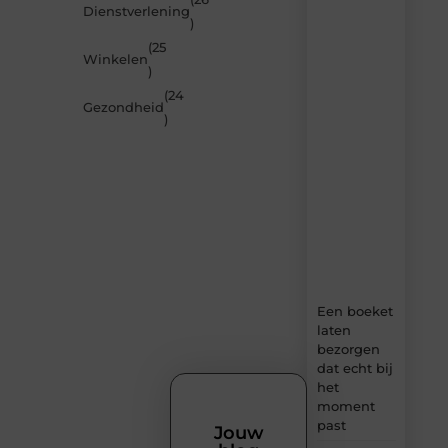
Dienstverlening
door
)
de
(25
nieuwste
Winkelen
artikelen
)
van
(24
MundaMarketing.nl
Gezondheid
)
–
dagelijks
verse
content,
boordevol
ideeën,
tips
en
inzichten.
Een boeket
laten
bezorgen
dat echt bij
het
moment
past
Jouw