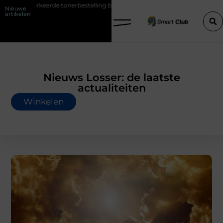
onerbestelling bij HP printers
Onzichtbare sokken met maximaal co
Nieuwe
artikelen
Nieuws Losser: de laatste
actualiteiten
Winkelen