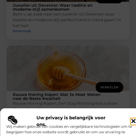
Juwelier uit Deventer: Waar traditie en
moderne stijl samenkomen
Bent u op zoek naar een juwelier uit Deventer waar
traditie en moderne stijl perfect hand in hand gaan? In
het hart
Smartclub
WINKELEN
Rauwe Honing Kopen: Wat Je Moet Weten
voor de Beste Kwaliteit
Rauwe Honing Kopen: Een Stap Richting Natuurlijke
Gezondheid Rauwe honing kopen is een bewuste
keuze voor iedereen die belang hecht
Uw privacy is belangrijk voor
Smartclub
ons.
Wij maken gebruik van cookies en vergelijkbare technologieën om te
begrijpen hoe onze website wordt gebruikt en om uw ervaring te