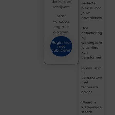
denkers en
perfecte
schrijvers.
plek is voor
jouw
Start
hoveniersvaardigh
vandaag
nog met
Hoe
bloggen!
detachering
bij
Begin hier
woningcorporaties
met
je carrière
publiceren
kan
transformeren
Leverancier
in
transportwielen
met
technisch
advies
Waarom
watersnijden
steeds