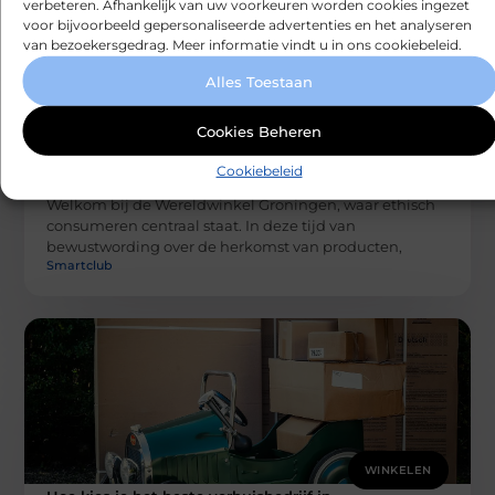
verbeteren. Afhankelijk van uw voorkeuren worden cookies ingezet
voor bijvoorbeeld gepersonaliseerde advertenties en het analyseren
van bezoekersgedrag. Meer informatie vindt u in ons cookiebeleid.
Alles Toestaan
Cookies Beheren
WINKELEN
Cookiebeleid
Ontdek Wereldwinkel Groningen: Uw Gids
voor Bewust en Ethisch Winkelen
Welkom bij de Wereldwinkel Groningen, waar ethisch
consumeren centraal staat. In deze tijd van
bewustwording over de herkomst van producten,
Smartclub
WINKELEN