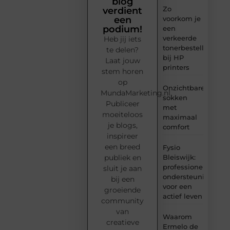
blog
Zo
verdient
voorkom je
een
podium!
een
verkeerde
Heb jij iets
tonerbestelling
te delen?
bij HP
Laat jouw
printers
stem horen
op
Onzichtbare
MundaMarketing.nl.
sokken
Publiceer
met
moeiteloos
maximaal
je blogs,
comfort
inspireer
een breed
Fysio
Bleiswijk:
publiek en
professionele
sluit je aan
ondersteuning
bij een
voor een
groeiende
actief leven
community
van
Waarom
creatieve
Ermelo de