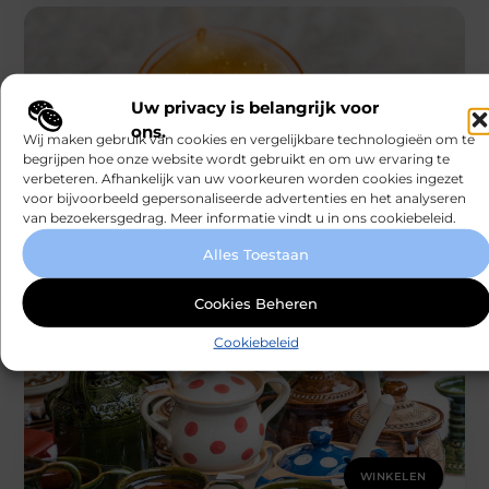
Uw privacy is belangrijk voor
ons.
Wij maken gebruik van cookies en vergelijkbare technologieën om te
WINKELEN
begrijpen hoe onze website wordt gebruikt en om uw ervaring te
verbeteren. Afhankelijk van uw voorkeuren worden cookies ingezet
Rauwe Honing Kopen: Wat Je Moet Weten
voor de Beste Kwaliteit
voor bijvoorbeeld gepersonaliseerde advertenties en het analyseren
Rauwe Honing Kopen: Een Stap Richting Natuurlijke
van bezoekersgedrag. Meer informatie vindt u in ons cookiebeleid.
Gezondheid Rauwe honing kopen is een bewuste
Alles Toestaan
keuze voor iedereen die belang hecht
Smartclub
Cookies Beheren
Cookiebeleid
WINKELEN