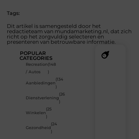
Tags:
Dit artikel is samengesteld door het
redactieteam van mundamarketing.nl, dat zich
richt op het zorgvuldig selecteren en
presenteren van betrouwbare informatie.
POPULAR
CATEGORIES
Recreation
(148
Recente
/ Autos
)
berichten
(134
Laat
Aanbiedingen
)
je
inspireren
(26
Dienstverlening
door
)
de
(25
nieuwste
Winkelen
artikelen
)
van
(24
MundaMarketing.nl
Gezondheid
)
–
dagelijks