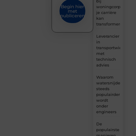
bij
Begin hier
woningcorporaties
met
je carrière
publiceren
kan
transformeren
Leverancier
in
transportwielen
met
technisch
advies
Waarom
watersnijden
steeds
populairder
wordt
onder
engineers
De
populairste
manieren