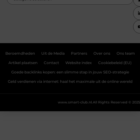
Beroemdheden
Uit de Media
Partners
Over ons
Ons team
Artikel plaatsen
Contact
Website index
Cookiebeleid (EU)
Goede backlinks kopen: een slimme stap in jouw SEO-strategie
Geld verdienen via internet: haal het maximale uit de online wereld
www.smart-club.nl.
All Rights Reserved © 2025