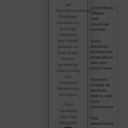
op
Onzichtbare
MundaMarketing.nl.
sokken
Publiceer
met
moeiteloos
maximaal
je blogs,
comfort
inspireer
een breed
Fysio
Bleiswijk:
publiek en
professionele
sluit je aan
ondersteuning
bij een
voor een
groeiende
actief leven
community
van
Waarom
creatieve
Ermelo de
denkers en
perfecte
schrijvers.
plek is voor
jouw
Start
hoveniersvaardigh
vandaag
nog met
Hoe
bloggen!
detachering