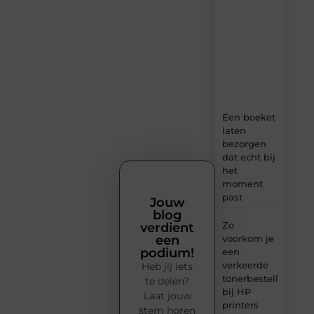
verse
content,
boordevol
ideeën,
tips
en
inzichten.
Een boeket
laten
bezorgen
dat echt bij
het
moment
past
Jouw
blog
Zo
verdient
voorkom je
een
podium!
een
verkeerde
Heb jij iets
tonerbestelling
te delen?
bij HP
Laat jouw
printers
stem horen