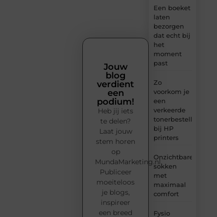
Een boeket
laten
bezorgen
dat echt bij
het
moment
past
Jouw
blog
Zo
verdient
voorkom je
een
podium!
een
verkeerde
Heb jij iets
tonerbestelling
te delen?
bij HP
Laat jouw
printers
stem horen
op
Onzichtbare
MundaMarketing.nl.
sokken
Publiceer
met
moeiteloos
maximaal
je blogs,
comfort
inspireer
een breed
Fysio