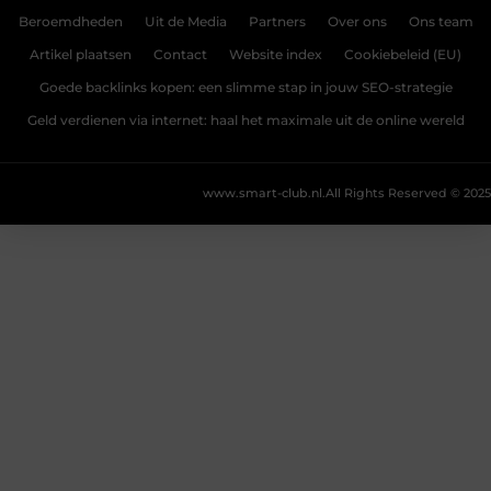
Beroemdheden
Uit de Media
Partners
Over ons
Ons team
Artikel plaatsen
Contact
Website index
Cookiebeleid (EU)
Goede backlinks kopen: een slimme stap in jouw SEO-strategie
Geld verdienen via internet: haal het maximale uit de online wereld
www.smart-club.nl.
All Rights Reserved © 2025