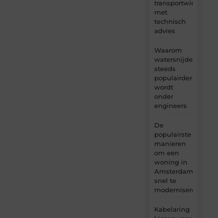
transportwielen
met
technisch
advies
Waarom
watersnijden
steeds
populairder
wordt
onder
engineers
De
populairste
manieren
om een
woning in
Amsterdam
snel te
moderniseren
Kabelaring