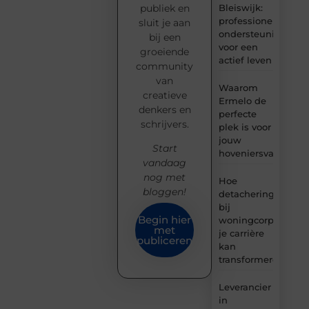
Bleiswijk:
publiek en
professionele
sluit je aan
ondersteuning
bij een
voor een
groeiende
actief leven
community
van
Waarom
creatieve
Ermelo de
denkers en
perfecte
schrijvers.
plek is voor
jouw
Start
hoveniersvaardigh
vandaag
nog met
Hoe
bloggen!
detachering
bij
Begin hier
woningcorporaties
met
je carrière
publiceren
kan
transformeren
Leverancier
in