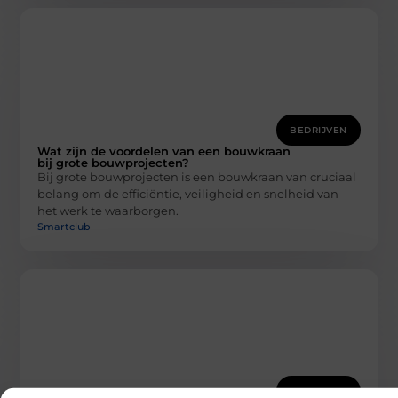
BEDRIJVEN
Wat zijn de voordelen van een bouwkraan
bij grote bouwprojecten?
Bij grote bouwprojecten is een bouwkraan van cruciaal
belang om de efficiëntie, veiligheid en snelheid van
het werk te waarborgen.
Smartclub
BEDRIJVEN