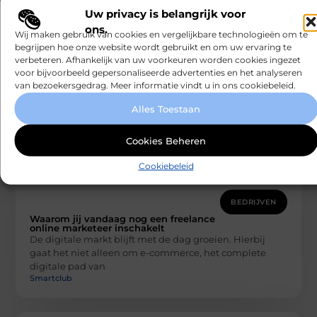
Kwaliteitsbekers
Uw privacy is belangrijk voor
Kwaliteitsbekers: De Ideale Keuze voor Elk Bedrijf Als
ons.
Wij maken gebruik van cookies en vergelijkbare technologieën om te
het gaat om het versterken van uw merk, zijn er tal van
begrijpen hoe onze website wordt gebruikt en om uw ervaring te
Smartclub
verbeteren. Afhankelijk van uw voorkeuren worden cookies ingezet
voor bijvoorbeeld gepersonaliseerde advertenties en het analyseren
van bezoekersgedrag. Meer informatie vindt u in ons cookiebeleid.
Alles Toestaan
Cookies Beheren
Cookiebeleid
BEDRIJVEN
Waarom jij vandaag nog een freelance
online marketeer inschakelt
De digitale markt blijft met de dag groeien. Hierbij
gaat het niet alleen om e-commerce, het complete
digitale pad van
Smartclub