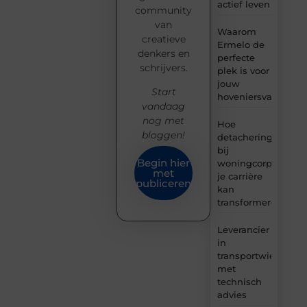
actief leven
community
van
Waarom
creatieve
Ermelo de
denkers en
perfecte
schrijvers.
plek is voor
jouw
Start
hoveniersvaardigh
vandaag
nog met
Hoe
bloggen!
detachering
bij
Begin hier
woningcorporaties
met
je carrière
publiceren
kan
transformeren
Leverancier
in
transportwielen
met
technisch
advies