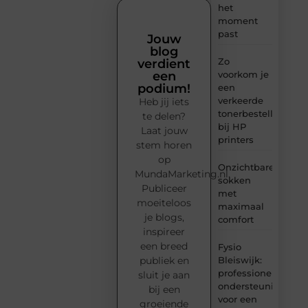
het
moment
past
Jouw
blog
Zo
verdient
voorkom je
een
podium!
een
verkeerde
Heb jij iets
tonerbestelling
te delen?
bij HP
Laat jouw
printers
stem horen
op
Onzichtbare
MundaMarketing.nl.
sokken
Publiceer
met
moeiteloos
maximaal
je blogs,
comfort
inspireer
een breed
Fysio
Bleiswijk:
publiek en
professionele
sluit je aan
ondersteuning
bij een
voor een
groeiende