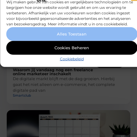
Wij maken gebruik van cookies en vergelijkbare technologieën om te
begrijpen hoe onze website wordt gebruikt en om uw ervaring te
verbeteren. Afhankelijk van uw voorkeuren worden cookies ingezet
voor bijvoorbeeld gepersonaliseerde advertenties en het analyseren
van bezoekersgedrag. Meer informatie vindt u in ons cookiebeleid.
Alles Toestaan
Cookies Beheren
Cookiebeleid
BEDRIJVEN
Waarom jij vandaag nog een freelance
online marketeer inschakelt
De digitale markt blijft met de dag groeien. Hierbij
gaat het niet alleen om e-commerce, het complete
digitale pad van
Smartclub