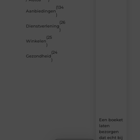
berichten
(134
Laat
Aanbiedingen
)
je
inspireren
(26
Dienstverlening
door
)
de
(25
nieuwste
Winkelen
artikelen
)
van
(24
MundaMarketing.nl
Gezondheid
)
–
dagelijks
verse
content,
boordevol
ideeën,
tips
en
inzichten.
Een boeket
laten
bezorgen
dat echt bij