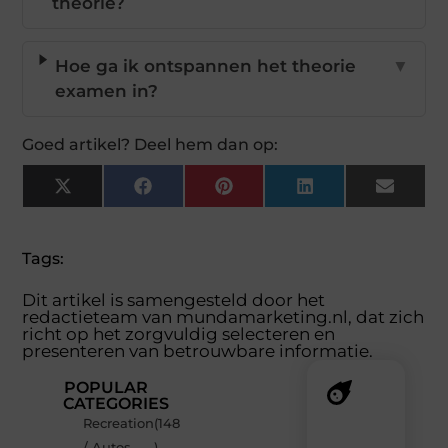
theorie?
Hoe ga ik ontspannen het theorie
▼
examen in?
Goed artikel? Deel hem dan op:
X
Facebook
Pinterest
LinkedIn
Email
(Twitter)
Tags:
Dit artikel is samengesteld door het
redactieteam van mundamarketing.nl, dat zich
richt op het zorgvuldig selecteren en
presenteren van betrouwbare informatie.
POPULAR
CATEGORIES
Recreation
(148
Recente
/ Autos
)