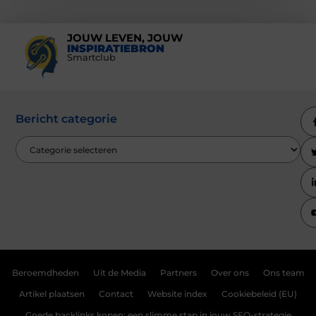
JOUW LEVEN, JOUW
INSPIRATIEBRON
Smartclub
Bericht categorie
Beroemdheden
Uit de Media
Partners
Over ons
Ons team
Artikel plaatsen
Contact
Website index
Cookiebeleid (EU)
Goede backlinks kopen: een slimme stap in jouw SEO-strategie