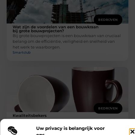
BEDRIJVEN
Wat zijn de voordelen van een bouwkraan
bij grote bouwprojecten?
Bij grote bouwprojecten is een bouwkraan van cruciaal
belang om de efficiëntie, veiligheid en snelheid van
het werk te waarborgen.
Smartclub
BEDRIJVEN
Kwaliteitsbekers
Kwaliteitsbekers: De Ideale Keuze voor Elk Bedrijf Als
het gaat om het versterken van uw merk, zijn er tal van
Uw privacy is belangrijk voor
Smartclub
ons.