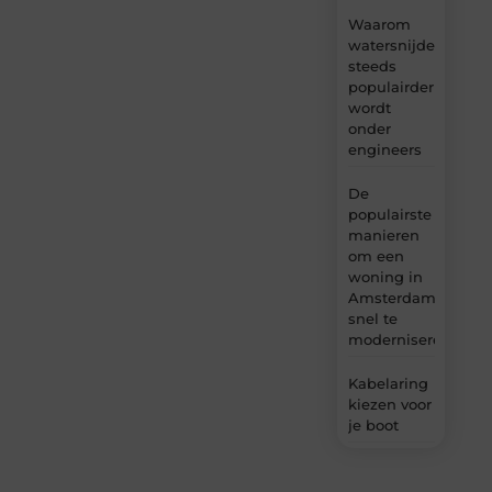
Waarom
watersnijden
steeds
populairder
wordt
onder
engineers
De
populairste
manieren
om een
woning in
Amsterdam
snel te
moderniseren
Kabelaring
kiezen voor
je boot