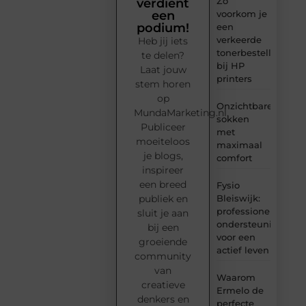
Zo
verdient
voorkom je
een
podium!
een
verkeerde
Heb jij iets
tonerbestelling
te delen?
bij HP
Laat jouw
printers
stem horen
op
Onzichtbare
MundaMarketing.nl.
sokken
Publiceer
met
moeiteloos
maximaal
je blogs,
comfort
inspireer
een breed
Fysio
Bleiswijk:
publiek en
professionele
sluit je aan
ondersteuning
bij een
voor een
groeiende
actief leven
community
van
Waarom
creatieve
Ermelo de
denkers en
perfecte