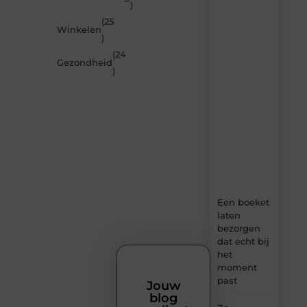
)
de
(25
nieuwste
Winkelen
artikelen
)
van
(24
MundaMarketing.nl
Gezondheid
)
–
dagelijks
verse
content,
boordevol
ideeën,
tips
en
inzichten.
Een boeket
laten
bezorgen
dat echt bij
het
moment
past
Jouw
blog