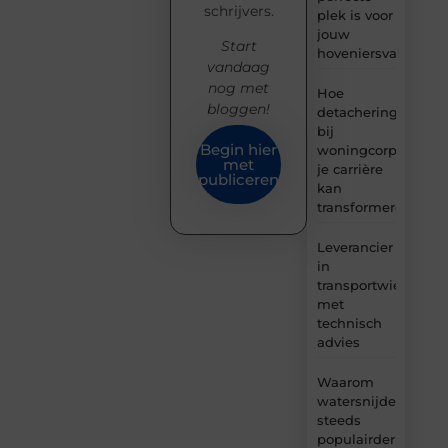
schrijvers.
plek is voor
jouw
Start
hoveniersvaardigh
vandaag
nog met
Hoe
bloggen!
detachering
bij
Begin hier
woningcorporaties
met
je carrière
publiceren
kan
transformeren
Leverancier
in
transportwielen
met
technisch
advies
Waarom
watersnijden
steeds
populairder