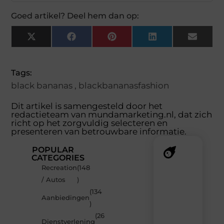
Goed artikel? Deel hem dan op:
X
Facebook
Pinterest
LinkedIn
Email
(Twitter)
Tags:
black bananas
,
blackbananasfashion
Dit artikel is samengesteld door het
redactieteam van mundamarketing.nl, dat zich
richt op het zorgvuldig selecteren en
presenteren van betrouwbare informatie.
POPULAR
CATEGORIES
Recreation
(148
Recente
/ Autos
)
berichten
(134
Laat
Aanbiedingen
)
je
inspireren
(26
Dienstverlening
door