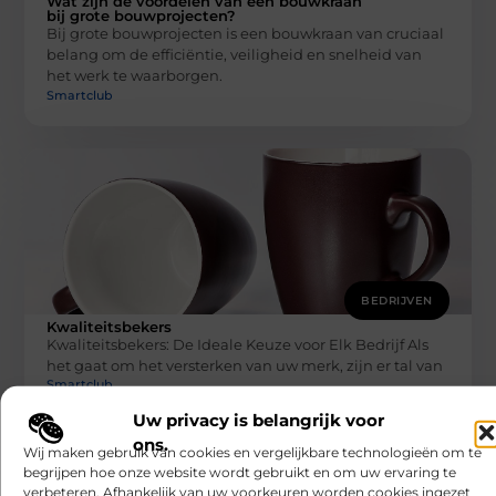
Wat zijn de voordelen van een bouwkraan
bij grote bouwprojecten?
Bij grote bouwprojecten is een bouwkraan van cruciaal
belang om de efficiëntie, veiligheid en snelheid van
het werk te waarborgen.
Smartclub
BEDRIJVEN
Kwaliteitsbekers
Kwaliteitsbekers: De Ideale Keuze voor Elk Bedrijf Als
het gaat om het versterken van uw merk, zijn er tal van
Smartclub
Uw privacy is belangrijk voor
ons.
Wij maken gebruik van cookies en vergelijkbare technologieën om te
begrijpen hoe onze website wordt gebruikt en om uw ervaring te
verbeteren. Afhankelijk van uw voorkeuren worden cookies ingezet