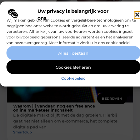
BEDRIJVEN
Uw privacy is belangrijk voor
Kwaliteitsbekers
ons.
Kwaliteitsbekers: De Ideale Keuze voor Elk Bedrijf Als
Wij maken gebruik van cookies en vergelijkbare technologieën om te
het gaat om het versterken van uw merk, zijn er tal van
begrijpen hoe onze website wordt gebruikt en om uw ervaring te
Smartclub
verbeteren. Afhankelijk van uw voorkeuren worden cookies ingezet
voor bijvoorbeeld gepersonaliseerde advertenties en het analyseren
van bezoekersgedrag. Meer informatie vindt u in ons cookiebeleid.
Alles Toestaan
Cookies Beheren
Cookiebeleid
BEDRIJVEN
Waarom jij vandaag nog een freelance
online marketeer inschakelt
De digitale markt blijft met de dag groeien. Hierbij
gaat het niet alleen om e-commerce, het complete
digitale pad van
Smartclub