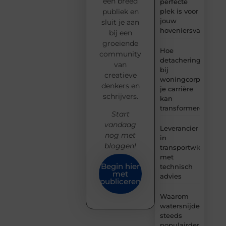
een breed
perfecte
plek is voor
publiek en
jouw
sluit je aan
hoveniersvaardigh
bij een
groeiende
Hoe
community
detachering
van
bij
creatieve
woningcorporaties
denkers en
je carrière
schrijvers.
kan
transformeren
Start
vandaag
Leverancier
nog met
in
bloggen!
transportwielen
met
Begin hier
technisch
met
advies
publiceren
Waarom
watersnijden
steeds
populairder