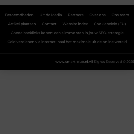
Beroemdheden
Uit de Media
Partners
Over ons
Ons team
Artikel plaatsen
Contact
Website index
Cookiebeleid (EU)
Goede backlinks kopen: een slimme stap in jouw SEO-strategie
Geld verdienen via internet: haal het maximale uit de online wereld
www.smart-club.nl.
All Rights Reserved © 2025