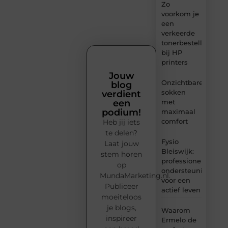
Zo
voorkom je
een
verkeerde
tonerbestelling
bij HP
printers
Jouw
Onzichtbare
blog
sokken
verdient
met
een
podium!
maximaal
comfort
Heb jij iets
te delen?
Fysio
Laat jouw
Bleiswijk:
stem horen
professionele
op
ondersteuning
MundaMarketing.nl.
voor een
Publiceer
actief leven
moeiteloos
je blogs,
Waarom
inspireer
Ermelo de