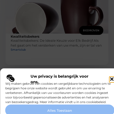
BEDRIJVEN
Kwaliteitsbekers
Kwaliteitsbekers: De Ideale Keuze voor Elk Bedrijf Als
het gaat om het versterken van uw merk, zijn er tal van
Smartclub
Uw privacy is belangrijk voor
ons.
Wij maken gebruik van cookies en vergelijkbare technologieën om te
begrijpen hoe onze website wordt gebruikt en om uw ervaring te
verbeteren. Afhankelijk van uw voorkeuren worden cookies ingezet
voor bijvoorbeeld gepersonaliseerde advertenties en het analyseren
van bezoekersgedrag. Meer informatie vindt u in ons cookiebeleid.
BEDRIJVEN
Alles Toestaan
Waarom jij vandaag nog een freelance