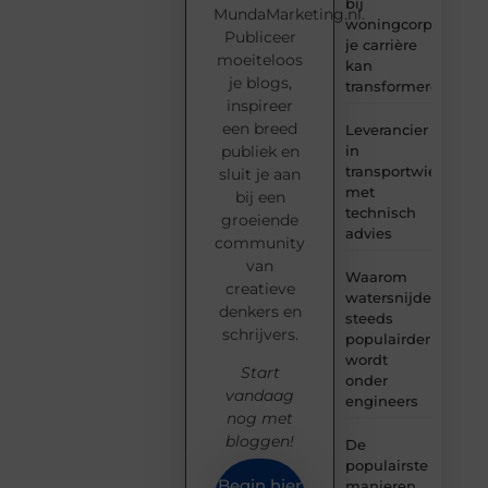
bij
MundaMarketing.nl.
woningcorporaties
Publiceer
je carrière
moeiteloos
kan
je blogs,
transformeren
inspireer
een breed
Leverancier
in
publiek en
transportwielen
sluit je aan
met
bij een
technisch
groeiende
advies
community
van
Waarom
creatieve
watersnijden
denkers en
steeds
schrijvers.
populairder
wordt
Start
onder
vandaag
engineers
nog met
bloggen!
De
populairste
Begin hier
manieren