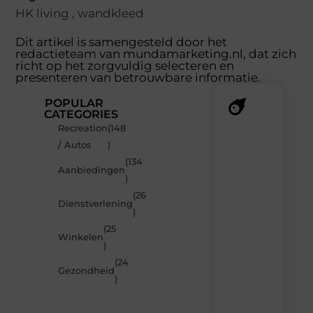
HK living
,
wandkleed
Dit artikel is samengesteld door het
redactieteam van mundamarketing.nl, dat zich
richt op het zorgvuldig selecteren en
presenteren van betrouwbare informatie.
POPULAR
CATEGORIES
Recreation
(148
Recente
/ Autos
)
berichten
(134
Laat
Aanbiedingen
)
je
inspireren
(26
Dienstverlening
door
)
de
(25
nieuwste
Winkelen
artikelen
)
van
(24
MundaMarketing.nl
Gezondheid
)
–
dagelijks
verse