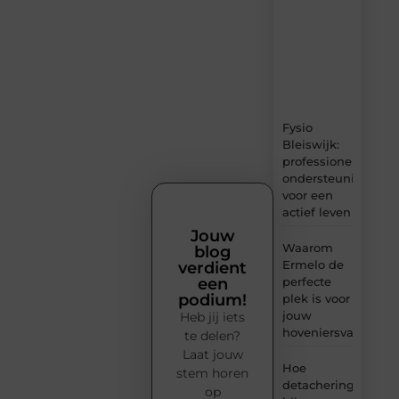
content,
boordevol
ideeën,
tips
en
inzichten.
Fysio
Bleiswijk:
professionele
ondersteuning
voor een
actief leven
Jouw
Waarom
blog
Ermelo de
verdient
perfecte
een
podium!
plek is voor
jouw
Heb jij iets
hoveniersvaardigh
te delen?
Laat jouw
Hoe
stem horen
detachering
op