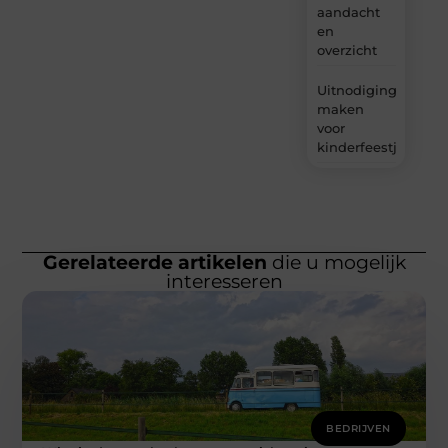
aandacht
en
overzicht
Uitnodigingen
maken
voor
kinderfeestjes
Gerelateerde artikelen
die u mogelijk
interesseren
BEDRIJVEN