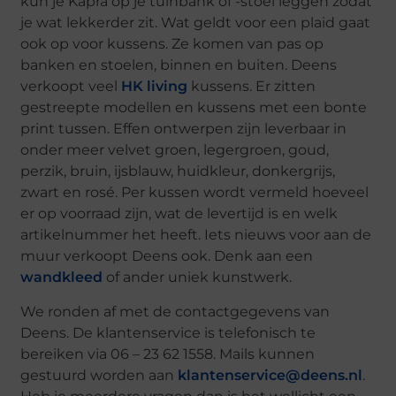
kun je Kapra op je tuinbank of -stoel leggen zodat
je wat lekkerder zit. Wat geldt voor een plaid gaat
ook op voor kussens. Ze komen van pas op
banken en stoelen, binnen en buiten. Deens
verkoopt veel
HK living
kussens. Er zitten
gestreepte modellen en kussens met een bonte
print tussen. Effen ontwerpen zijn leverbaar in
onder meer velvet groen, legergroen, goud,
perzik, bruin, ijsblauw, huidkleur, donkergrijs,
zwart en rosé. Per kussen wordt vermeld hoeveel
er op voorraad zijn, wat de levertijd is en welk
artikelnummer het heeft. Iets nieuws voor aan de
muur verkoopt Deens ook. Denk aan een
wandkleed
of ander uniek kunstwerk.
We ronden af met de contactgegevens van
Deens. De klantenservice is telefonisch te
bereiken via 06 – 23 62 1558. Mails kunnen
gestuurd worden aan
klantenservice@deens.nl
.