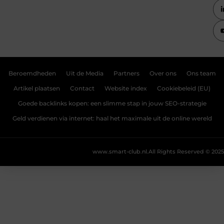
Beroemdheden
Uit de Media
Partners
Over ons
Ons team
Artikel plaatsen
Contact
Website index
Cookiebeleid (EU)
Goede backlinks kopen: een slimme stap in jouw SEO-strategie
Geld verdienen via internet: haal het maximale uit de online wereld
www.smart-club.nl.
All Rights Reserved © 2025