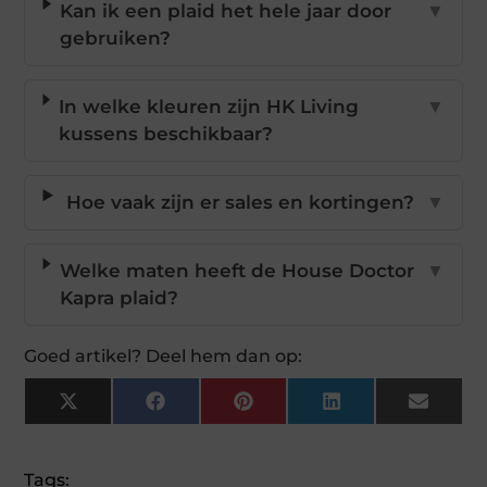
Kan ik een plaid het hele jaar door
▼
gebruiken?
In welke kleuren zijn HK Living
▼
kussens beschikbaar?
Hoe vaak zijn er sales en kortingen?
▼
Welke maten heeft de House Doctor
▼
Kapra plaid?
Goed artikel? Deel hem dan op:
X
Facebook
Pinterest
LinkedIn
Email
(Twitter)
Tags: