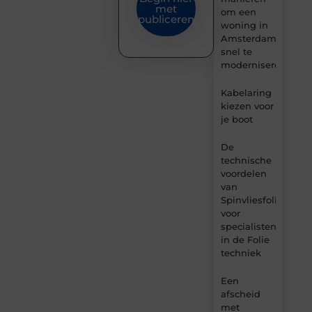
met
om een
publiceren
woning in
Amsterdam
snel te
moderniseren
Kabelaring
kiezen voor
je boot
De
technische
voordelen
van
Spinvliesfolie
voor
specialisten
in de Folie
techniek
Een
afscheid
met