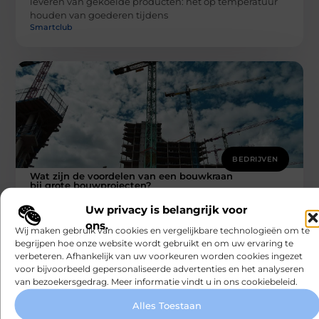
leveren van gekoelde producten: het op temperatuur
houden van goederen tijdens
Smartclub
BEDRIJVEN
Wat zijn de voordelen van een bouwkraan
bij grote bouwprojecten?
Bij grote bouwprojecten is een bouwkraan van cruciaal
Uw privacy is belangrijk voor
belang om de efficiëntie, veiligheid en snelheid van
het werk te waarborgen.
ons.
Wij maken gebruik van cookies en vergelijkbare technologieën om te
Smartclub
begrijpen hoe onze website wordt gebruikt en om uw ervaring te
verbeteren. Afhankelijk van uw voorkeuren worden cookies ingezet
voor bijvoorbeeld gepersonaliseerde advertenties en het analyseren
van bezoekersgedrag. Meer informatie vindt u in ons cookiebeleid.
Alles Toestaan