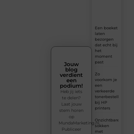
tips
en
inzichten.
Een boeket
laten
bezorgen
dat echt bij
het
moment
past
Jouw
blog
Zo
verdient
voorkom je
een
podium!
een
verkeerde
Heb jij iets
tonerbestelling
te delen?
bij HP
Laat jouw
printers
stem horen
op
Onzichtbare
MundaMarketing.nl.
sokken
Publiceer
met