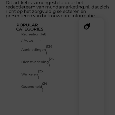
Dit artikel is samengesteld door het
redactieteam van mundamarketing.nl, dat zich
richt op het zorgvuldig selecteren en
presenteren van betrouwbare informatie.
POPULAR
CATEGORIES
Recreation
(148
Recente
/ Autos
)
berichten
(134
Laat
Aanbiedingen
)
je
inspireren
(26
Dienstverlening
door
)
de
(25
nieuwste
Winkelen
artikelen
)
van
(24
MundaMarketing.nl
Gezondheid
)
–
dagelijks
verse
content,
boordevol
ideeën,