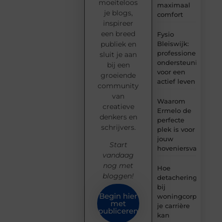
moeiteloos
maximaal
je blogs,
comfort
inspireer
een breed
Fysio
Bleiswijk:
publiek en
professionele
sluit je aan
ondersteuning
bij een
voor een
groeiende
actief leven
community
van
Waarom
creatieve
Ermelo de
denkers en
perfecte
schrijvers.
plek is voor
jouw
Start
hoveniersvaardigh
vandaag
nog met
Hoe
bloggen!
detachering
bij
Begin hier
woningcorporaties
met
je carrière
publiceren
kan