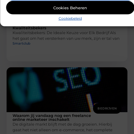
Cookies Beheren
Cookiebeleid
BEDRIJVEN
Kwaliteitsbekers
Kwaliteitsbekers: De Ideale Keuze voor Elk Bedrijf Als
het gaat om het versterken van uw merk, zijn er tal van
Smartclub
BEDRIJVEN
Waarom jij vandaag nog een freelance
online marketeer inschakelt
De digitale markt blijft met de dag groeien. Hierbij
gaat het niet alleen om e-commerce, het complete