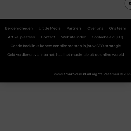
Beroemdheden
Uit de Media
Partners
Over ons
Ons team
Artikel plaatsen
Contact
Website index
Cookiebeleid (EU)
Goede backlinks kopen: een slimme stap in jouw SEO-strategie
Geld verdienen via internet: haal het maximale uit de online wereld
www.smart-club.nl.
All Rights Reserved © 2025