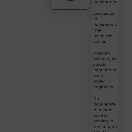
transformeren
Leverancier
in
transportwielen
met
technisch
advies
Waarom
watersnijden
steeds
populairder
wordt
onder
engineers
De
populairste
manieren
om een
woning in
Amsterdam
snel te