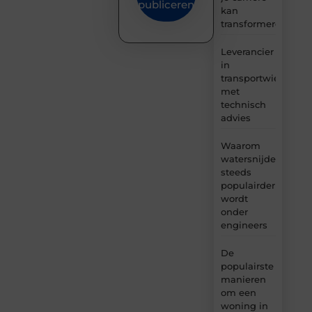
publiceren
kan
transformeren
Leverancier
in
transportwielen
met
technisch
advies
Waarom
watersnijden
steeds
populairder
wordt
onder
engineers
De
populairste
manieren
om een
woning in