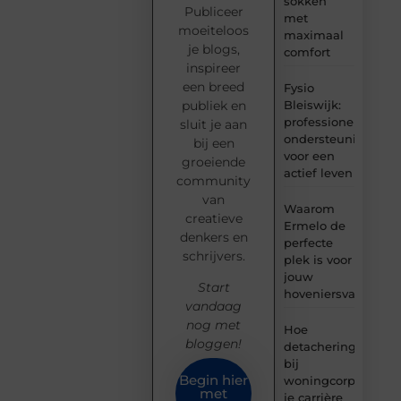
sokken
Publiceer
met
moeiteloos
maximaal
je blogs,
comfort
inspireer
een breed
Fysio
Bleiswijk:
publiek en
professionele
sluit je aan
ondersteuning
bij een
voor een
groeiende
actief leven
community
van
Waarom
creatieve
Ermelo de
denkers en
perfecte
schrijvers.
plek is voor
jouw
Start
hoveniersvaardigh
vandaag
nog met
Hoe
bloggen!
detachering
bij
Begin hier
woningcorporaties
met
je carrière