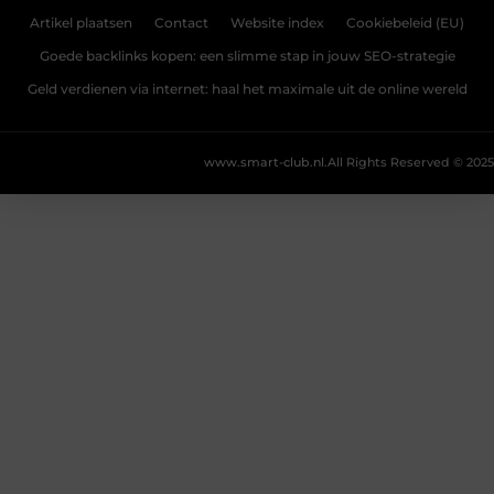
Artikel plaatsen
Contact
Website index
Cookiebeleid (EU)
Goede backlinks kopen: een slimme stap in jouw SEO-strategie
Geld verdienen via internet: haal het maximale uit de online wereld
www.smart-club.nl.
All Rights Reserved © 2025