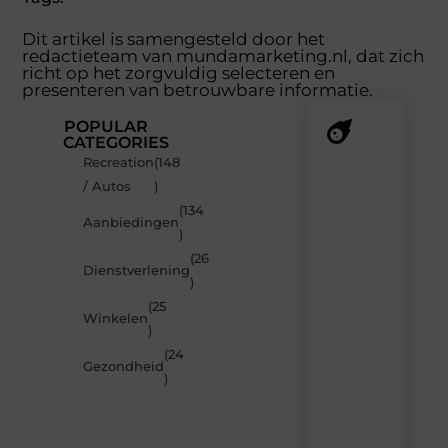
Dit artikel is samengesteld door het
redactieteam van mundamarketing.nl, dat zich
richt op het zorgvuldig selecteren en
presenteren van betrouwbare informatie.
POPULAR
CATEGORIES
Recreation
(148
Recente
/ Autos
)
berichten
(134
Laat
Aanbiedingen
)
je
inspireren
(26
Dienstverlening
door
)
de
(25
nieuwste
Winkelen
artikelen
)
van
(24
MundaMarketing.nl
Gezondheid
)
–
dagelijks
verse
content,