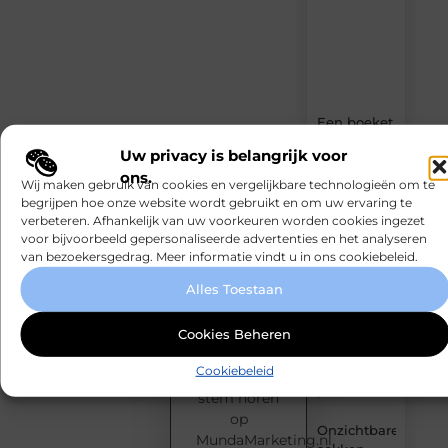
boordevol
ideeën,
tips
en
inzichten.
Een boeket
laten
Uw privacy is belangrijk voor
bezorgen
ons.
dat echt bij
Wij maken gebruik van cookies en vergelijkbare technologieën om te
het
begrijpen hoe onze website wordt gebruikt en om uw ervaring te
moment
verbeteren. Afhankelijk van uw voorkeuren worden cookies ingezet
past
voor bijvoorbeeld gepersonaliseerde advertenties en het analyseren
Jouw
van bezoekersgedrag. Meer informatie vindt u in ons cookiebeleid.
blog
Zo
verdient
Alles Toestaan
voorkom je
een
podium!
een
verkeerde
Heb jij iets
Cookies Beheren
tonerbestelling
te delen?
Cookiebeleid
bij HP
Laat jouw
printers
stem horen
op
Onzichtbare
MundaMarketing.nl.