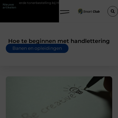
keerde tonerbestelling bij HP printers
Onzichtbare sokken met maxi
Nieuwe
artikelen
Hoe te beginnen met handlettering
Banen en opleidingen