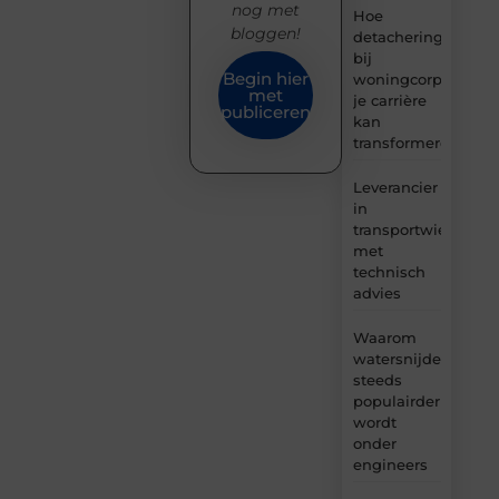
nog met
Hoe
bloggen!
detachering
bij
Begin hier
woningcorporaties
met
je carrière
publiceren
kan
transformeren
Leverancier
in
transportwielen
met
technisch
advies
Waarom
watersnijden
steeds
populairder
wordt
onder
engineers