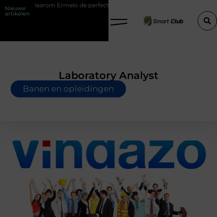
Waarom Ermelo de perfecte plek is voor jouw hoveniersvaardigheden
Nieuwe
artikelen
Laboratory Analyst
Banen en opleidingen