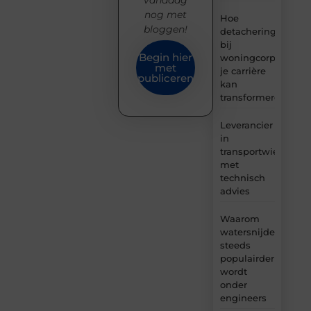
vandaag
nog met
Hoe
bloggen!
detachering
bij
Begin hier
woningcorporaties
met
je carrière
publiceren
kan
transformeren
Leverancier
in
transportwielen
met
technisch
advies
Waarom
watersnijden
steeds
populairder
wordt
onder
engineers