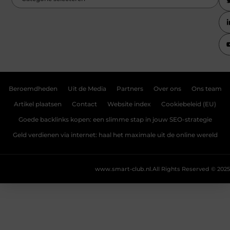
Beroemdheden
Uit de Media
Partners
Over ons
Ons team
Artikel plaatsen
Contact
Website index
Cookiebeleid (EU)
Goede backlinks kopen: een slimme stap in jouw SEO-strategie
Geld verdienen via internet: haal het maximale uit de online wereld
www.smart-club.nl.
All Rights Reserved © 2025