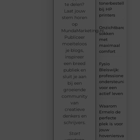
tonerbestelling
te delen?
bij HP
Laat jouw
printers
stem horen
op
Onzichtbare
MundaMarketing.nl.
sokken
Publiceer
met
moeiteloos
maximaal
je blogs,
comfort
inspireer
een breed
Fysio
Bleiswijk:
publiek en
professionele
sluit je aan
ondersteuning
bij een
voor een
groeiende
actief leven
community
van
Waarom
creatieve
Ermelo de
denkers en
perfecte
schrijvers.
plek is voor
jouw
Start
hoveniersvaardigh