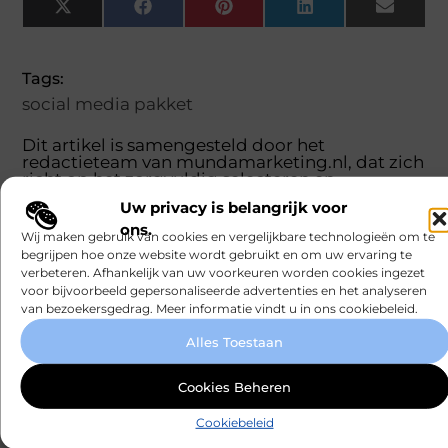
X
Facebook
Pinterest
LinkedIn
Email
(Twitter)
Tags:
social media pakket
Dit artikel is samengesteld door het
redactieteam van mundamarketing.nl, dat zich
richt op het zorgvuldig selecteren en
presenteren van betrouwbare informatie.
Uw privacy is belangrijk voor
ons.
POPULAR
Wij maken gebruik van cookies en vergelijkbare technologieën om te
CATEGORIES
begrijpen hoe onze website wordt gebruikt en om uw ervaring te
Recreation
(148
verbeteren. Afhankelijk van uw voorkeuren worden cookies ingezet
Recente
voor bijvoorbeeld gepersonaliseerde advertenties en het analyseren
/ Autos
)
berichten
van bezoekersgedrag. Meer informatie vindt u in ons cookiebeleid.
(134
Laat
Aanbiedingen
)
Alles Toestaan
je
inspireren
(26
Dienstverlening
door
Cookies Beheren
)
de
(25
nieuwste
Cookiebeleid
Winkelen
artikelen
)