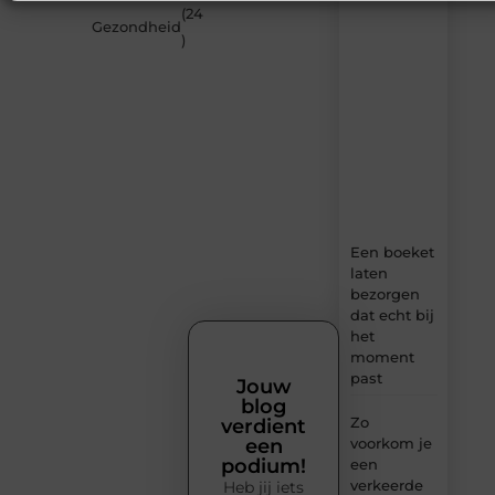
van
(24
MundaMarketing.nl
Gezondheid
)
–
dagelijks
verse
content,
boordevol
ideeën,
tips
en
inzichten.
Een boeket
laten
bezorgen
dat echt bij
het
moment
past
Jouw
blog
Zo
verdient
voorkom je
een
podium!
een
verkeerde
Heb jij iets