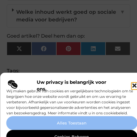
Welke inhoud werkt goed op sociale
▼
media voor bedrijven?
Goed artikel? Deel hem dan op:
X
Facebook
Pinterest
LinkedIn
Email
(Twitter)
Tags:
Uw privacy is belangrijk voor
Dit artikel is samengesteld door het
redactieteam van mundamarketing.nl, dat zich
ons.
Wij maken gebruik van cookies en vergelijkbare technologieën om te
richt op het zorgvuldig selecteren en
begrijpen hoe onze website wordt gebruikt en om uw ervaring te
presenteren van betrouwbare informatie.
verbeteren. Afhankelijk van uw voorkeuren worden cookies ingezet
voor bijvoorbeeld gepersonaliseerde advertenties en het analyseren
POPULAR
van bezoekersgedrag. Meer informatie vindt u in ons cookiebeleid.
CATEGORIES
Recreation
(148
Recente
Alles Toestaan
/ Autos
)
berichten
(134
Cookies Beheren