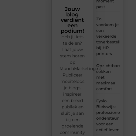
moment
past
Jouw
blog
Zo
verdient
voorkom je
een
podium!
een
verkeerde
Heb jij iets
tonerbestelling
te delen?
bij HP
Laat jouw
printers
stem horen
op
Onzichtbare
MundaMarketing.nl.
sokken
Publiceer
met
moeiteloos
maximaal
je blogs,
comfort
inspireer
een breed
Fysio
Bleiswijk:
publiek en
professionele
sluit je aan
ondersteuning
bij een
voor een
groeiende
actief leven
community