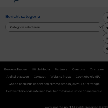
Bericht categorie
Beroemdheden
Uit de Media
Partners
Over ons
Ons team
Artikel plaatsen
Contact
Website index
Cookiebeleid (EU)
Goede backlinks kopen: een slimme stap in jouw SEO-strategie
Geld verdienen via internet: haal het maximale uit de online wereld
www.smart-club.nl.
All Rights Reserved © 2025