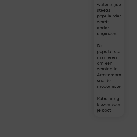
watersnijden
steeds
populairder
wordt
onder
engineers
De
populairste
manieren
om een
woning in
Amsterdam
snel te
moderniseren
Kabelaring
kiezen voor
je boot