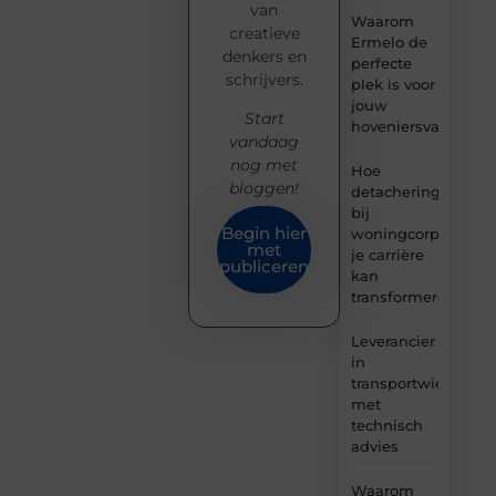
van
Waarom
creatieve
Ermelo de
denkers en
perfecte
schrijvers.
plek is voor
jouw
Start
hoveniersvaardigh
vandaag
nog met
Hoe
bloggen!
detachering
bij
Begin hier
woningcorporaties
met
je carrière
publiceren
kan
transformeren
Leverancier
in
transportwielen
met
technisch
advies
Waarom