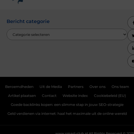
Bericht categorie
Beroemdheden
Uit de Media
Partners
Over ons
Ons team
Artikel plaatsen
Contact
Website index
Cookiebeleid (EU)
Goede backlinks kopen: een slimme stap in jouw SEO-strategie
Geld verdienen via internet: haal het maximale uit de online wereld
www.smart-club.nl.
All Rights Reserved © 2025