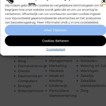
Eten en drinken
Rechten
CATEGORIEËN
ons.
Wij maken gebruik van cookies en vergelijkbare technologieën om te
Financieel
Recreation /
begrijpen hoe onze website wordt gebruikt en om uw ervaring te
Gezondheid
Autos
Aanbiedingen
verbeteren. Afhankelijk van uw voorkeuren worden cookies ingezet
Hobby en vrije
Sport
Afvalverwerking
voor bijvoorbeeld gepersonaliseerde advertenties en het analyseren
tijd
Toerisme
Architectuur
van bezoekersgedrag. Meer informatie vindt u in ons cookiebeleid.
Horeca
Tuin en
Auto's en
Alles Toestaan
Huishoudelijk
buitenleven
Motoren
Industrie
Tweewielers
Banen en
Internet
Vakantie
Cookies Beheren
opleidingen
Internet
Verbouwen
Beauty en
Cookiebeleid
marketing
Vervoer en
verzorging
Kinderen
transport
Bedrijven
Management
Winkelen
Blog
Marketing
Woning en Tui
Dienstverlening
Meubels
Woningen
Dieren
Mode en
Zakelijk
Electronica en
Kleding
Zakelijke
Computers
Onderwijs
dienstverleni
Energie
Particuliere
Zorg
Entertainment
dienstverlening