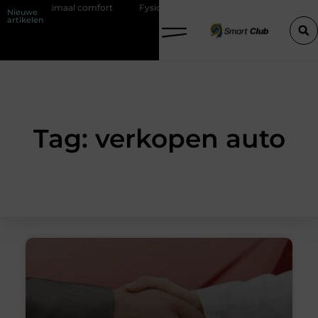
met maximaal comfort
Fysio Bleiswijk: professionele ondersteuning v
Nieuwe
artikelen
Tag: verkopen auto