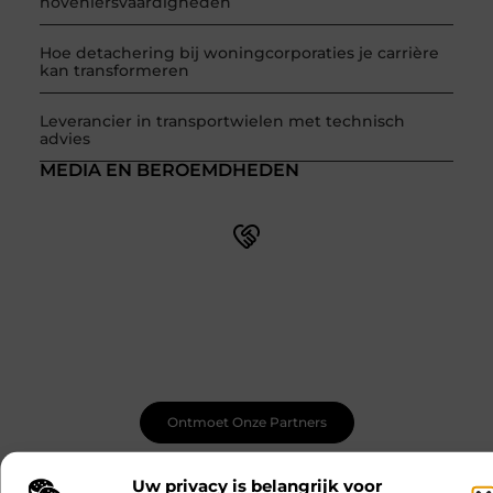
hoveniersvaardigheden
Hoe detachering bij woningcorporaties je carrière
kan transformeren
Leverancier in transportwielen met technisch
advies
MEDIA EN BEROEMDHEDEN
Word onderdeel van een actieve blogcommunity
Net begonnen met bloggen? Je staat er niet alleen voor!
Sluit je aan bij een ondersteunende community waar je
leert, groeit en ontdekt. Krijg tips, feedback en inspiratie
van andere beginnende én ervaren bloggers.
Ontmoet Onze Partners
Uw privacy is belangrijk voor